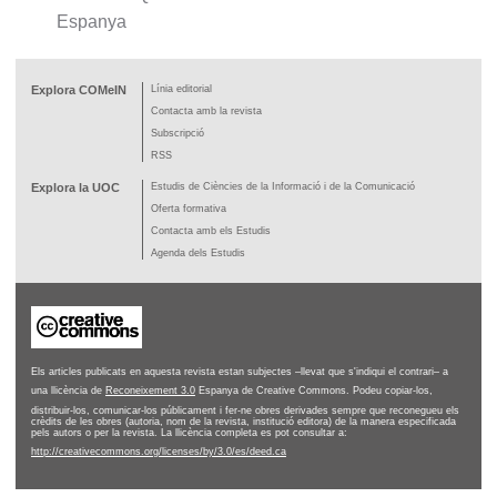
Espanya
Explora COMeIN
Línia editorial
Contacta amb la revista
Subscripció
RSS
Explora la UOC
Estudis de Ciències de la Informació i de la Comunicació
Oferta formativa
Contacta amb els Estudis
Agenda dels Estudis
Els articles publicats en aquesta revista estan subjectes –llevat que s'indiqui el contrari– a
una llicència de
Reconeixement 3.0
Espanya de Creative Commons. Podeu copiar-los,
distribuir-los, comunicar-los públicament i fer-ne obres derivades sempre que reconegueu els
crèdits de les obres (autoria, nom de la revista, institució editora) de la manera especificada
pels autors o per la revista. La llicència completa es pot consultar a:
http://creativecommons.org/licenses/by/3.0/es/deed.ca