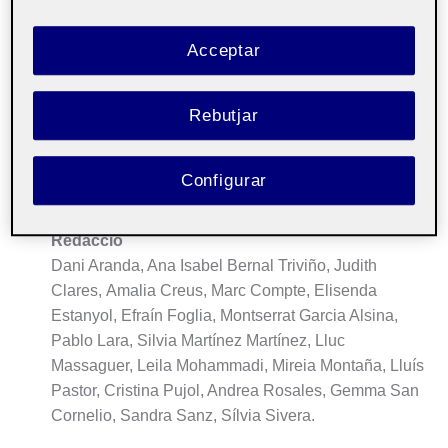
Montse Atienza
Àlex López-Borrull
Acceptar
Candela Ollé
Antoni Roig
Rebutjar
Jordi Sánchez-Navarro
Coordinació de Producció
Configurar
Meritxell Martínez-Fradera
Redacció
Dani Aranda, Ana Isabel Bernal Triviño, Judith
Clares, Amalia Creus, Marc Compte, Elisenda
Estanyol, Efraín Foglia, Montserrat Garcia Alsina,
Pablo Lara, Silvia Martínez Martínez, Lluc
Massaguer, Leila Mohammadi, Mireia Montaña, Lluís
Pastor, Cristina Pujol, Andrea Rosales, Gemma San
Cornelio, Sandra Sanz, Sílvia Sivera.