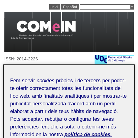
Inici
Español
ISSN: 2014-2226
DOI: https://doi.org/10.7238/issn.2014-2226
Inici
>
Qui som
Fem servir
cookies
pròpies i de tercers per poder-
te oferir correctament totes les funcionalitats del
Línia editorial
Qui som
Números publicats
Segueix COMeIN
lloc web, amb finalitats analítiques i per mostrar-te
Xarxa COMeIN
publicitat personalitzada d'acord amb un perfil
elaborat a partir dels teus hàbits de navegació.
Director
Pots acceptar, rebutjar o configurar les teves
Ferran Lalueza
preferències fent clic a sota, o obtenir-ne més
informació en la nostra
política de cookies.
Consell de Redacció