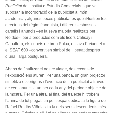
Publicitat
de l’Institut d’Estudis Comercials –que va
suposar la incorporació de la publicitat al món
acadèmic–; algunes peces publicitàries que il·lustren les
directrius del règim franquista, i diferents esbossos,
cartells i anuncis –en la seva majoria realitzats per
Roldós–, per a productes com els licors Calisay i
Caballero, els cubets de brou Potax, el cava Freixenet o
el SEAT 600 –convertit en símbol de llibertat després
d’una llarga postguerra.
Abans de finalitzar el nostre viatge, dos recons de
l’exposició ens aturen. Per una banda, un gran projector
sintetitza els orígens i l’evolució de la publicitat a través
de cent anuncis –un per cada any del període objecte de
la mostra. Per una altra, al final del trajecte hi trobem
l’ànima de tot plegat: un petit espai dedicat a la figura de
Rafael Roldós Viñolas i a la dels seus descendents més