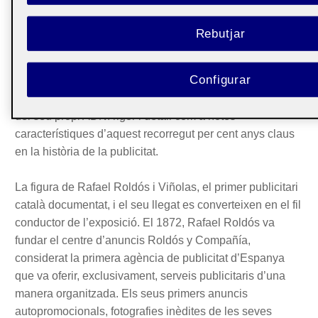
Catalunya. Els cent anys que van des del 1857 al 1957
configuren l’essència de la publicitat actual. Una
Rebutjar
essència que els comissaris de l’exposició (Carolina
Serra –rebesnéta de Rafael Roldós i col·laboradora
Configurar
docent de publicitat a la UOC-, Cristina Martorell, Isabel
Solanas i Joan Sabaté) han sabut destil·lar amb el segell
del seu propi ADN: rigor i detall com a notes
característiques d’aquest recorregut per cent anys claus
en la història de la publicitat.
La figura de Rafael Roldós i Viñolas, el primer publicitari
català documentat, i el seu llegat es converteixen en el fil
conductor de l’exposició. El 1872, Rafael Roldós va
fundar el centre d’anuncis Roldós y Compañía,
considerat la primera agència de publicitat d’Espanya
que va oferir, exclusivament, serveis publicitaris d’una
manera organitzada. Els seus primers anuncis
autopromocionals, fotografies inèdites de les seves