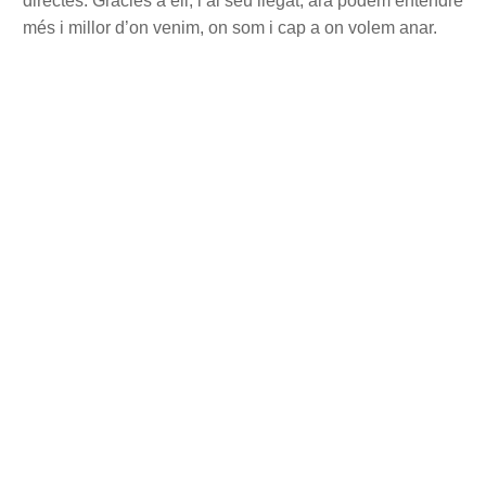
directes. Gràcies a ell, i al seu llegat, ara podem entendre
més i millor d’on venim, on som i cap a on volem anar.