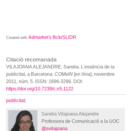
Admarket's
flickrSLiDR
Created with
.
Citació recomanada
VILAJOANA ALEJANDRE, Sandra. L'essència de la
publicitat, a Barcelona.
COMeIN
[en línia], novembre
2011, núm. 5. ISSN: 1696-3296. DOI:
https://doi.org/10.7238/c.n5.1122
publicitat;
Sandra Vilajoana Alejandre
Professora de Comunicació a la UOC
@svilajoana