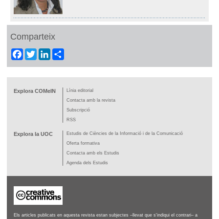
Comparteix
Facebook
Twitter
LinkedIn
Share
Explora COMeIN
Línia editorial
Contacta amb la revista
Subscripció
RSS
Explora la UOC
Estudis de Ciències de la Informació i de la Comunicació
Oferta formativa
Contacta amb els Estudis
Agenda dels Estudis
Els articles publicats en aquesta revista estan subjectes –llevat que s'indiqui el contrari– a