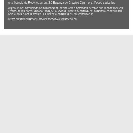
una llicència de
Reconeixement 3.0
Espanya de Creative Commons. Podeu copiar-los,
distribuir-los, comunicar-los públicament i fer-ne obres derivades sempre que reconegueu els
crèdits de les obres (autoria, nom de la revista, institució editora) de la manera especificada
pels autors o per la revista. La llicència completa es pot consultar a:
http://creativecommons.org/licenses/by/3.0/es/deed.ca