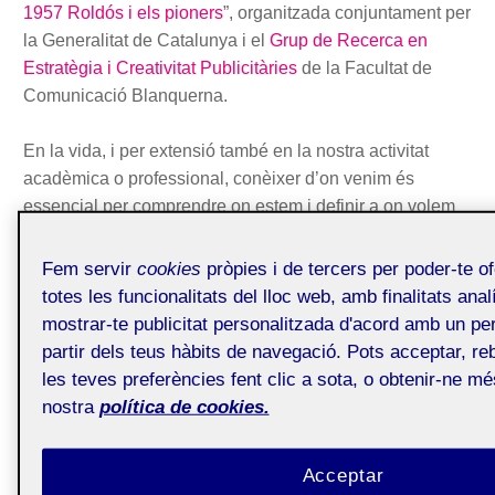
1957 Roldós i els pioners
”, organitzada conjuntament per
la Generalitat de Catalunya i el
Grup de Recerca en
Estratègia i Creativitat Publicitàries
de la Facultat de
Comunicació Blanquerna.
En la vida, i per extensió també en la nostra activitat
acadèmica o professional, conèixer d’on venim és
essencial per comprendre on estem i definir a on volem
anar. En els darrers anys, la publicitat disposa de nous
mitjans de difusió fruit de l’avenç de les tecnologies de la
Fem servir
cookies
pròpies i de tercers per poder-te o
informació i de la comunicació. L’anomenada publicitat
totes les funcionalitats del lloc web, amb finalitats anal
digital, els nous formats, la interacció i les xarxes socials
mostrar-te publicitat personalitzada d'acord amb un perf
centren bona part del debat publicitari actual.
partir dels teus hàbits de navegació. Pots acceptar, reb
les teves preferències fent clic a sota, o obtenir-ne mé
Però fa poc més de 150 anys, els nostres avantpassats
nostra
política de cookies.
en l’exercici de la publicitat s’iniciaven professionalment
en l’activitat. I ho feien a Barcelona, amb pocs referents i
Acceptar
escassos mitjans. És l’inici de la publicitat moderna a