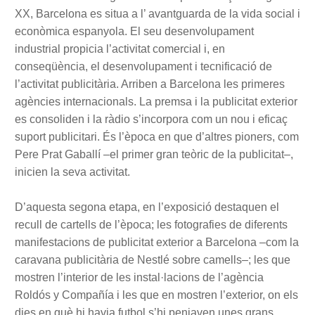
XX, Barcelona es situa a l’ avantguarda de la vida social i
econòmica espanyola. El seu desenvolupament
industrial propicia l’activitat comercial i, en
conseqüència, el desenvolupament i tecnificació de
l’activitat publicitària. Arriben a Barcelona les primeres
agències internacionals. La premsa i la publicitat exterior
es consoliden i la ràdio s’incorpora com un nou i eficaç
suport publicitari. És l’època en que d’altres pioners, com
Pere Prat Gaballí –el primer gran teòric de la publicitat–,
inicien la seva activitat.
D’aquesta segona etapa, en l’exposició destaquen el
recull de cartells de l’època; les fotografies de diferents
manifestacions de publicitat exterior a Barcelona –com la
caravana publicitària de Nestlé sobre camells–; les que
mostren l’interior de les instal·lacions de l’agència
Roldós y Compañía i les que en mostren l’exterior, on els
dies en què hi havia futbol s’hi penjaven unes grans