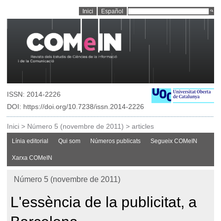
Inici
Español
ISSN: 2014-2226
DOI: https://doi.org/10.7238/issn.2014-2226
Inici
>
Número 5 (novembre de 2011)
>
articles
Línia editorial
Qui som
Números publicats
Segueix COMeIN
Xarxa COMeIN
Número 5 (novembre de 2011)
L'essència de la publicitat, a