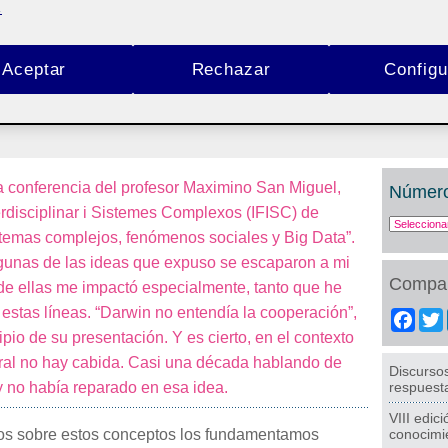
.
iera entendido Facebook
Aceptar
Rechazar
Configu
 conferencia del profesor Maximino San Miguel,
Número
nterdisciplinar i Sistemes Complexos (IFISC) de
stemas complejos, fenómenos sociales y Big Data”.
gunas de las ideas que expuso se escaparon a mi
Compar
de ellas me impactó especialmente, tanto que he
estas líneas. “Darwin no entendía la cooperación”,
Fac
ipio de su presentación. Y es cierto, en el contexto
tural no hay cabida. Casi una década hablando de
Discursos
 no había reparado en esa idea.
respuest
VIII edic
os sobre estos conceptos los fundamentamos
conocimi