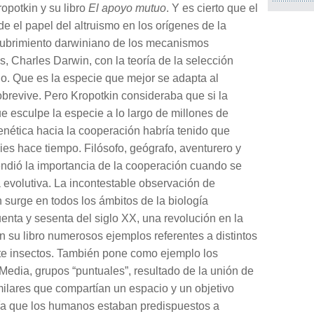
opotkin y su libro
El apoyo mutuo
. Y es cierto que el
e el papel del altruismo en los orígenes de la
cubrimiento darwiniano de los mecanismos
, Charles Darwin, con la teoría de la selección
rio. Que es la especie que mejor se adapta al
obrevive. Pero Kropotkin consideraba que si la
ue esculpe la especie a lo largo de millones de
enética hacia la cooperación habría tenido que
es hace tiempo. Filósofo, geógrafo, aventurero y
endió la importancia de la cooperación cuando se
a evolutiva. La incontestable observación de
 surge en todos los ámbitos de la biología
nta y sesenta del siglo XX, una revolución en la
 en su libro numerosos ejemplos referentes a distintos
te insectos. También pone como ejemplo los
edia, grupos “puntuales”, resultado de la unión de
ilares que compartían un espacio y un objetivo
ía que los humanos estaban predispuestos a