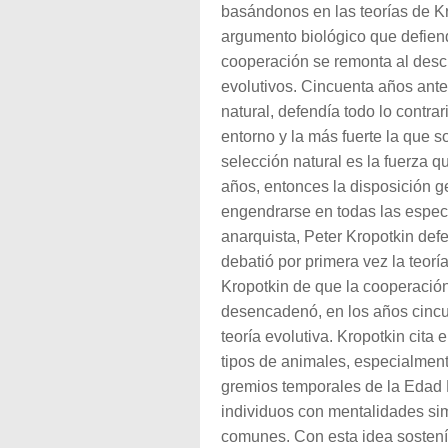
basándonos en las teorías de Kr
argumento biológico que defiend
cooperación se remonta al des
evolutivos. Cincuenta años antes
natural, defendía todo lo contra
entorno y la más fuerte la que s
selección natural es la fuerza q
años, entonces la disposición g
engendrarse en todas las especi
anarquista, Peter Kropotkin def
debatió por primera vez la teorí
Kropotkin de que la cooperación
desencadenó, en los años cincue
teoría evolutiva. Kropotkin cita
tipos de animales, especialmen
gremios temporales de la Edad M
individuos con mentalidades sim
comunes. Con esta idea sosten