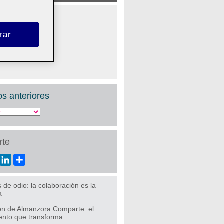
rar
s anteriores
te
ebook
Twitter
LinkedIn
Share
 de odio: la colaboración es la
a
ión de Almanzora Comparte: el
ento que transforma