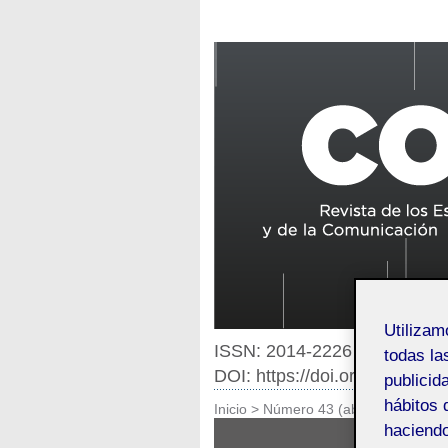
Utiliza
ISSN: 2014-2226
todas la
DOI: https://doi.org/10.7238
publicid
hábitos 
Inicio
>
Número 43 (abril de 2015)
>
haciendo