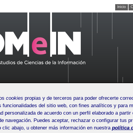
Inicio
C
mos
cookies
propias y de terceros para poder ofrecerte corr
s funcionalidades del sitio web, con fines analíticos y para 
/issn.2014-2226
ad personalizada de acuerdo con un perfil elaborado a partir 
de navegación. Puedes aceptar, rechazar o configurar tus p
Artículos
 clic abajo, u obtener más información en nuestra
política 
Línea editorial
Quienes somos
Números publicados