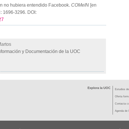
 no hubiera entendido Facebook.
COMeIN
[en
N: 1696-3296. DOI:
27
artos
Información y Documentación de la UOC
Explora la UOC
Estudios de
Oferta form
Contacta co
Agenda de l