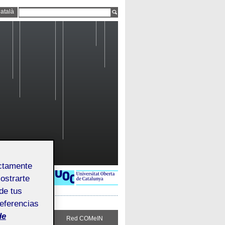
atalà
ectamente
mostrarte
de tus
referencias
de
Sigue COMeIN
Red COMeIN