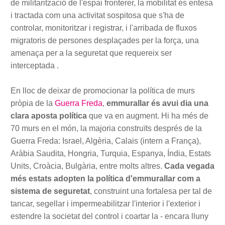
de militarització de l'espai fronterer, la mobilitat és entesa
i tractada com una activitat sospitosa que s'ha de
controlar, monitoritzar i registrar, i l'arribada de fluxos
migratoris de persones desplaçades per la força, una
amenaça per a la seguretat que requereix ser
interceptada .
En lloc de deixar de promocionar la política de murs
pròpia de la
Guerra Freda
,
emmurallar és avui dia una
clara aposta política
que va en augment. Hi ha més de
70 murs en el món, la majoria construïts després de la
Guerra Freda: Israel, Algèria, Calais (intern a França),
Aràbia Saudita, Hongria, Turquia, Espanya, Índia, Estats
Units, Croàcia, Bulgària, entre molts altres.
Cada vegada
més estats adopten la política d'emmurallar com a
sistema de seguretat
, construint una fortalesa per tal de
tancar, segellar i impermeabilitzar l'interior i l'exterior i
estendre la societat del control i coartar la - encara lluny