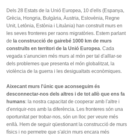
Dels 28 Estats de la Unió Europea, 10 d'ells (Espanya,
Grècia, Hongria, Bulgària, Àustria, Eslovènia, Regne
Unit, Letònia, Estònia i Lituània) han construït murs en
les seves fronteres per raons migratòries. Estem parlant
de
la construcció de gairebé 1000 km de murs
construïts en territori de la Unió Europea
. Cada
vegada s'anuncien més murs al món per tal d'aïllar-se
dels problemes que presenta el món globalitzat, la
violència de la guerra i les desigualtats econòmiques.
Aixecant murs l'únic que aconseguim és
desconnectar-nos dels altres i de tot allò que ens fa
humans
: la nostra capacitat de cooperar amb l'altre i
d'enriquir-nos amb la diferència. Les fronteres són una
oportunitat per trobar-nos, són un lloc per veure més
enllà. Hem de seguir qüestionant la construcció de murs
físics i no permetre que s'alcin murs encara més