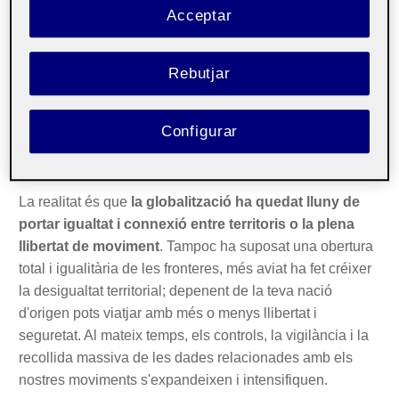
també necessari i urgent,
volem viure emmurallats?
Acceptar
Mentre les mercaderies i el capitalisme financer no
troben restriccions al seu moviment ni a la seva capacitat
Rebutjar
d'influència, els murs del món globalitzat són aixecats
per controlar, impedir i interceptar el moviment de les
Configurar
persones, contradient la narrativa liberal sobre la llibertat
de moviment pròpia de la globalització.
La realitat és que
la globalització ha quedat lluny de
portar igualtat i connexió entre territoris o la plena
llibertat de moviment
. Tampoc ha suposat una obertura
total i igualitària de les fronteres, més aviat ha fet créixer
la desigualtat territorial; depenent de la teva nació
d'origen pots viatjar amb més o menys llibertat i
seguretat. Al mateix temps, els controls, la vigilància i la
recollida massiva de les dades relacionades amb els
nostres moviments s'expandeixen i intensifiquen.