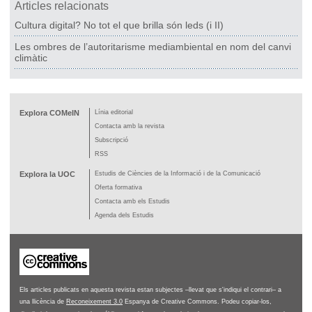
Articles relacionats
Cultura digital? No tot el que brilla són leds (i II)
Les ombres de l’autoritarisme mediambiental en nom del canvi
climàtic
Explora COMeIN
Línia editorial
Contacta amb la revista
Subscripció
RSS
Explora la UOC
Estudis de Ciències de la Informació i de la Comunicació
Oferta formativa
Contacta amb els Estudis
Agenda dels Estudis
Els articles publicats en aquesta revista estan subjectes –llevat que s'indiqui el contrari– a
una llicència de
Reconeixement 3.0
Espanya de Creative Commons. Podeu copiar-los,