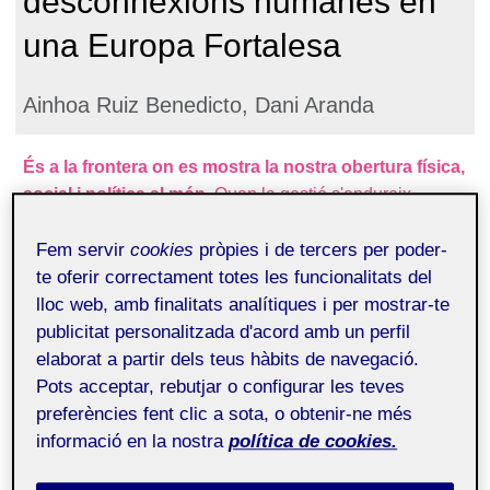
desconnexions humanes en
una Europa Fortalesa
Ainhoa Ruiz Benedicto, Dani Aranda
És a la frontera on es mostra la nostra obertura física,
social i política al món
. Quan la gestió s'endureix,
militaritza i privatitza acaba tenint un impacte cognitiu en
Fem servir
cookies
pròpies i de tercers per poder-
el si de la societat:
la militarització progressiva
te oferir correctament totes les funcionalitats del
d'aquest punt de trobada que són les fronteres, ens
lloc web, amb finalitats analítiques i per mostrar-te
acaba ensenyant que l'altre, el que ve de fora, és una
publicitat personalitzada d'acord amb un perfil
persona estranya davant la qual no queda més opció
elaborat a partir dels teus hàbits de navegació.
que defensar-se
. Això ens retrotreu al model de
Pots acceptar, rebutjar o configurar les teves
fortalesa medieval, on calia defensar-se dels bàrbars, per
preferències fent clic a sota, o obtenir-ne més
a això s'aixecava una muralla, i tot allò no desitjat per al
informació en la nostra
política de cookies.
sistema intern quedava fora d'ella. En aquest context
parlar d'Europa Fortalesa no només és pertinent, sinó