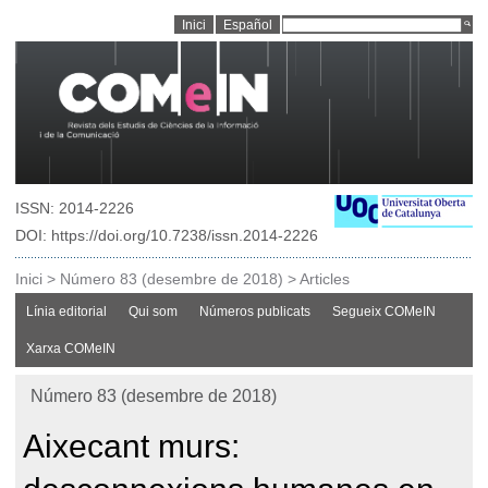
Inici
Español
ISSN: 2014-2226
DOI: https://doi.org/10.7238/issn.2014-2226
Inici
>
Número 83 (desembre de 2018)
>
Articles
Línia editorial
Qui som
Números publicats
Segueix COMeIN
Xarxa COMeIN
Número 83 (desembre de 2018)
Aixecant murs: