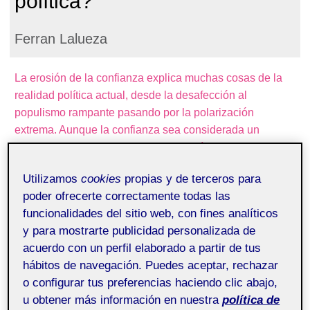
política?
Ferran Lalueza
La erosión de la confianza explica muchas cosas de la
realidad política actual, desde la desafección al
populismo rampante pasando por la polarización
extrema. Aunque la confianza sea considerada un
intangible, puede medirse. En este artículo explicamos
cómo hacerlo y te invitamos a descubrir a qué nivel está
Utilizamos
cookies
propias y de terceros para
tu confianza en los políticos.
poder ofrecerte correctamente todas las
funcionalidades del sitio web, con fines analíticos
“Andalucía ha dado un salto adelante en estabilidad y
y para mostrarte publicidad personalizada de
confianza.” Lo dice el presidente de esta comunidad
acuerdo con un perfil elaborado a partir de tus
autónoma tras conseguir la aprobación de los
hábitos de navegación. Puedes aceptar, rechazar
presupuestos previa entente con Vox. A su vez, el
o configurar tus preferencias haciendo clic abajo,
presidente de Extremadura asegura durante su discurso
u obtener más información en nuestra
política de
de toma de posesión que, en las pasadas elecciones