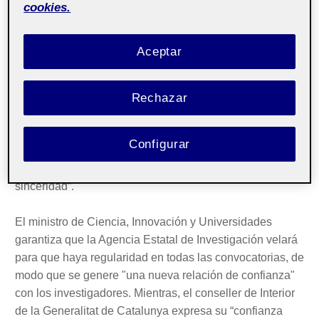
cookies.
autonómicas, los extremeños le han otorgado "una
enorme confianza".
Aceptar
Tras reunirse en Waterloo durante cuatro horas, los
expresidentes de la Generalitat de Catalunya Carles
Rechazar
Puigdemont i Artur Mas declaran que necesitan
“incrementar la confianza recibida”. Por su parte, la
portavoz del PSOE en el Congreso justifica la falta de
Configurar
acuerdos con Unidas Podemos apuntando que, “en una
negociación, lo fundamental es la confianza y la
sinceridad”.
El ministro de Ciencia, Innovación y Universidades
garantiza que la Agencia Estatal de Investigación velará
para que haya regularidad en todas las convocatorias, de
modo que se genere "una nueva relación de confianza"
con los investigadores. Mientras, el conseller de Interior
de la Generalitat de Catalunya expresa su “confianza