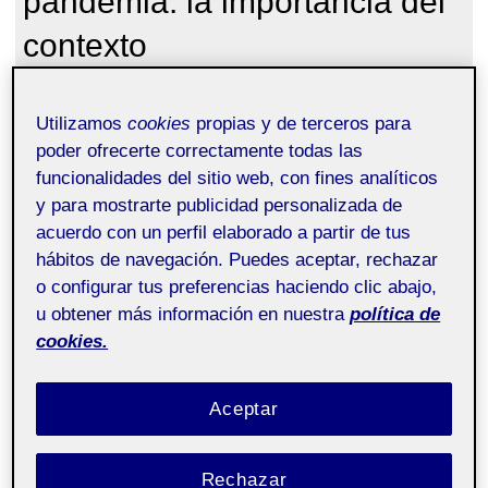
pandemia: la importancia del
contexto
María del Carmen Cruz
Utilizamos
cookies
propias y de terceros para
poder ofrecerte correctamente todas las
La Real Academia Española define
contexto
como
funcionalidades del sitio web, con fines analíticos
«Entorno físico o de situación, político, histórico, cultural
y para mostrarte publicidad personalizada de
o de cualquier otra índole en el que se considera un
acuerdo con un perfil elaborado a partir de tus
hecho». El contexto en el que nos encontramos las
hábitos de navegación. Puedes aceptar, rechazar
personas influye en como buscamos y recibimos la
o configurar tus preferencias haciendo clic abajo,
información. Así lo demuestran estudios de expertos en
u obtener más información en nuestra
política de
búsqueda y recuperación de la información.
cookies.
Por ejemplo, en el modelo de búsqueda y recuperación
Aceptar
de la información del autor Thomas Daniel Wilson de
1997, se hacía referencia a un contexto ambiental,
contexto social y un contexto personal.
Rechazar