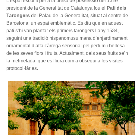
L’espai escollit per a la presa de possessió del 132è
president de la Generalitat de Catalunya fou el
Pati dels
Tarongers
del Palau de la Generalitat, situat al centre de
Barcelona; un espai emblemàtic. Es diu que en aquest
pati s’hi van plantar els primers tarongers l’any 1534,
seguint una tradició hispanomusulmana d’enjardinament
ornamental d’alta càrrega sensorial pel perfum i bellesa
de les seves flors i fruits. Actualment, dels seus fruits se’n
fa melmelada, que es lliura com a obsequi a les visites
protocol·làries.