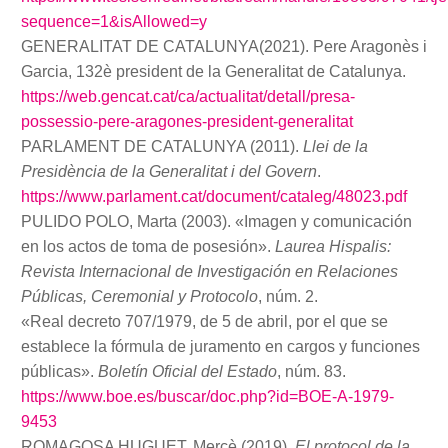
sequence=1&isAllowed=y
GENERALITAT DE CATALUNYA(2021). Pere Aragonès i
Garcia, 132è president de la Generalitat de Catalunya.
https://web.gencat.cat/ca/actualitat/detall/presa-
possessio-pere-aragones-president-generalitat
PARLAMENT DE CATALUNYA (2011).
Llei de la
Presidència de la Generalitat i del Govern
.
https://www.parlament.cat/document/cataleg/48023.pdf
PULIDO POLO, Marta (2003). «Imagen y comunicación
en los actos de toma de posesión».
Laurea Hispalis:
Revista Internacional de Investigación en Relaciones
Públicas, Ceremonial y Protocolo
, núm. 2.
«Real decreto 707/1979, de 5 de abril, por el que se
establece la fórmula de juramento en cargos y funciones
públicas».
Boletín Oficial del Estado
, núm. 83.
https://www.boe.es/buscar/doc.php?id=BOE-A-1979-
9453
ROMAGOSA HUGUET, Mercè (2019).
El protocol de la