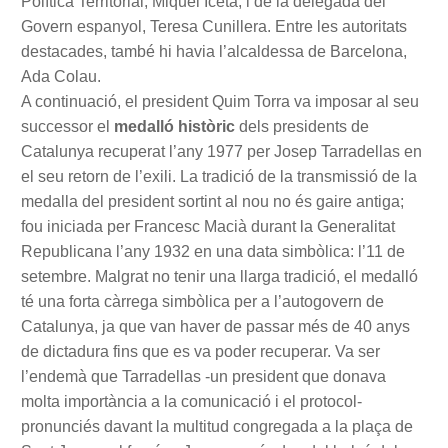
Política Territorial, Miquel Iceta, i de la delegada del
Govern espanyol, Teresa Cunillera. Entre les autoritats
destacades, també hi havia l’alcaldessa de Barcelona,
Ada Colau.
A continuació, el president Quim Torra va imposar al seu
successor el
medalló històric
dels presidents de
Catalunya recuperat l’any 1977 per Josep Tarradellas en
el seu retorn de l’exili. La tradició de la transmissió de la
medalla del president sortint al nou no és gaire antiga;
fou iniciada per Francesc Macià durant la Generalitat
Republicana l’any 1932 en una data simbòlica: l’11 de
setembre. Malgrat no tenir una llarga tradició, el medalló
té una forta càrrega simbòlica per a l’autogovern de
Catalunya, ja que van haver de passar més de 40 anys
de dictadura fins que es va poder recuperar. Va ser
l’endemà que Tarradellas -un president que donava
molta importància a la comunicació i el protocol-
pronunciés davant la multitud congregada a la plaça de