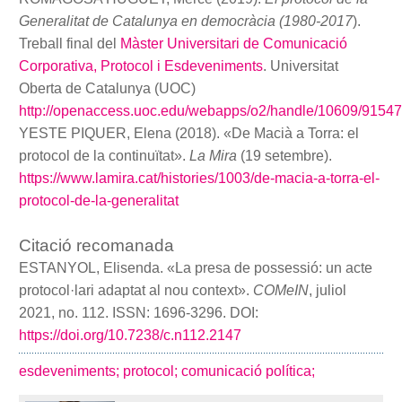
Generalitat de Catalunya en democràcia (1980-2017
).
Treball final del
Màster Universitari de Comunicació
Corporativa, Protocol i Esdeveniments
. Universitat
Oberta de Catalunya (UOC)
http://openaccess.uoc.edu/webapps/o2/handle/10609/91547
YESTE PIQUER, Elena (2018). «De Macià a Torra: el
protocol de la continuïtat».
La Mira
(19 setembre).
https://www.lamira.cat/histories/1003/de-macia-a-torra-el-
protocol-de-la-generalitat
Citació recomanada
ESTANYOL, Elisenda. «La presa de possessió: un acte
protocol·lari adaptat al nou context».
COMeIN
, juliol
2021, no. 112. ISSN: 1696-3296. DOI:
https://doi.org/10.7238/c.n112.2147
esdeveniments;
protocol;
comunicació política;