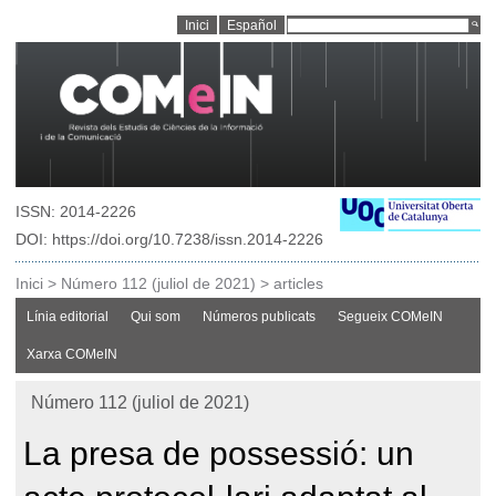
Inici
Español
ISSN: 2014-2226
DOI: https://doi.org/10.7238/issn.2014-2226
Inici
>
Número 112 (juliol de 2021)
>
articles
Línia editorial
Qui som
Números publicats
Segueix COMeIN
Xarxa COMeIN
Número 112 (juliol de 2021)
La presa de possessió: un