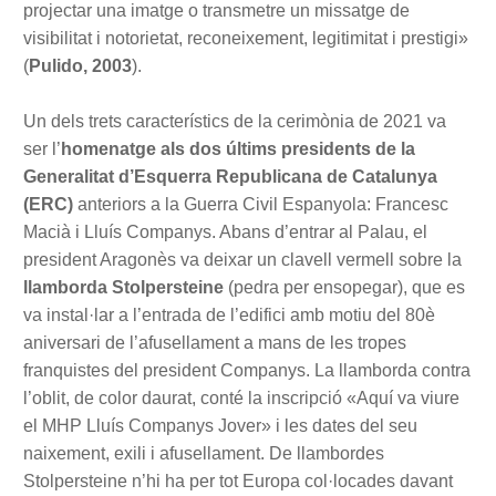
projectar una imatge o transmetre un missatge de
visibilitat i notorietat, reconeixement, legitimitat i prestigi»
(
Pulido, 2003
).
Un dels trets característics de la cerimònia de 2021 va
ser l’
homenatge als dos últims presidents de la
Generalitat d’Esquerra Republicana de Catalunya
(ERC)
anteriors a la Guerra Civil Espanyola: Francesc
Macià i Lluís Companys. Abans d’entrar al Palau, el
president Aragonès va deixar un clavell vermell sobre la
llamborda Stolpersteine
(pedra per ensopegar), que es
va instal·lar a l’entrada de l’edifici amb motiu del 80è
aniversari de l’afusellament a mans de les tropes
franquistes del president Companys. La llamborda contra
l’oblit, de color daurat, conté la inscripció «Aquí va viure
el MHP Lluís Companys Jover» i les dates del seu
naixement, exili i afusellament. De llambordes
Stolpersteine n’hi ha per tot Europa col·locades davant