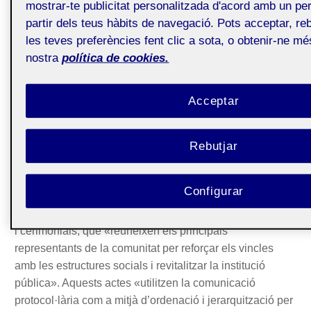
mostrar-te publicitat personalitzada d'acord amb un perf
partir dels teus hàbits de navegació. Pots acceptar, reb
El Saló Sant Jordi, espai que ha acollit en el passat preses de
les teves preferències fent clic a sota, o obtenir-ne mé
possessions
nostra
política de cookies.
Font: Presidència de la Generalitat
https://presidencia.gencat.cat/ca/ambits_d_actuacio/palau-
de-la-generalitat/conferencies-sobre-el-salo-sant-
Acceptar
jordi/index.html
Els actes de presa de possessió –pels quals una
Rebutjar
persona es fa càrrec d’una responsabilitat en una
institució pública– han estat classificats per
Domínguez
Configurar
(2020, p. 244) com a
rituals polítics
de gran
transcendència mediàtica carregats d’elements simbòlics
i cerimonials, que «reuneixen els principals
representants de la comunitat per reforçar els vincles
amb les estructures socials i revitalitzar la institució
pública». Aquests actes «utilitzen la comunicació
protocol·lària com a mitjà d’ordenació i jerarquització per