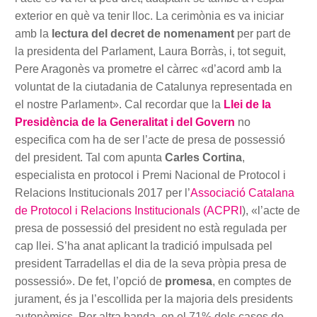
exterior en què va tenir lloc. La cerimònia es va iniciar
amb la
lectura del decret de nomenament
per part de
la presidenta del Parlament, Laura Borràs, i, tot seguit,
Pere Aragonès va prometre el càrrec «d’acord amb la
voluntat de la ciutadania de Catalunya representada en
el nostre Parlament». Cal recordar que la
Llei de la
Presidència de la Generalitat i del Govern
no
especifica com ha de ser l’acte de presa de possessió
del president. Tal com apunta
Carles Cortina
,
especialista en protocol i Premi Nacional de Protocol i
Relacions Institucionals 2017 per l’
Associació Catalana
de Protocol i Relacions Institucionals (ACPRI
), «l’acte de
presa de possessió del president no està regulada per
cap llei. S’ha anat aplicant la tradició impulsada pel
president Tarradellas el dia de la seva pròpia presa de
possessió». De fet, l’opció de
promesa
, en comptes de
jurament, és ja l’escollida per la majoria dels presidents
autonòmics. Per altra banda, en el 71% dels casos de