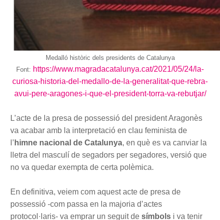
Medalló històric dels presidents de Catalunya
https://www.magradacatalunya.cat/2021/05/24/la-
Font:
curiosa-historia-del-medallo-de-la-generalitat-que-rebra-
avui-pere-aragones-i-que-el-president-torra-va-rebutjar/
L’acte de la presa de possessió del president Aragonès
va acabar amb la interpretació en clau feminista de
l’
himne nacional de Catalunya
, en què es va canviar la
lletra del masculí de segadors per segadores, versió que
no va quedar exempta de certa polèmica.
En definitiva, veiem com aquest acte de presa de
possessió -com passa en la majoria d’actes
protocol·laris- va emprar un seguit de
símbols
i va tenir