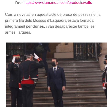
https://www.lamanual.com/products/valls
Font:
Com a novetat, en aquest acte de presa de possessió, la
primera fila dels Mossos d’Esquadra estava formada
íntegrament per
dones
, i van desaparèixer també les
armes llargues.