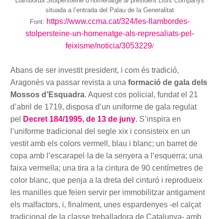
Llamborda Stolpersteine d’homenatge al president Lluís Companys
situada a l’entrada del Palau de la Generalitat
https://www.ccma.cat/324/les-llambordes-
Font:
stolpersteine-un-homenatge-als-represaliats-pel-
feixisme/noticia/3053229
/
Abans de ser investit president, i com és tradició,
Aragonès va passar revista a una
formació de gala dels
Mossos d’Esquadra
. Aquest cos policial, fundat el 21
d’abril de 1719, disposa d’un uniforme de gala regulat
pel
Decret 184/1995, de 13 de juny
. S’inspira en
l’uniforme tradicional del segle xix i consisteix en un
vestit amb els colors vermell, blau i blanc; un barret de
copa amb l’escarapel·la de la senyera a l’esquerra; una
faixa vermella; una tira a la cintura de 90 centímetres de
color blanc, que penja a la dreta del cinturó i reprodueix
les manilles que feien servir per immobilitzar antigament
els malfactors, i, finalment, unes espardenyes -el calçat
tradicional de la classe treballadora de Catalunya- amb