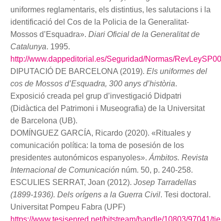
uniformes reglamentaris, els distintius, les salutacions i la
identificació del Cos de la Policia de la Generalitat-
Mossos d’Esquadra».
Diari Oficial de la Generalitat de
Catalunya
. 1995.
http://www.dappeditorial.es/Seguridad/Normas/RevLeySP00
DIPUTACIÓ DE BARCELONA (2019).
Els uniformes del
cos de Mossos d’Esquadra, 300 anys d’història
.
Exposició creada pel grup d’investigació Didpatri
(Didàctica del Patrimoni i Museografia) de la Universitat
de Barcelona (UB).
DOMÍNGUEZ GARCÍA, Ricardo (2020). «Rituales y
comunicación política: la toma de posesión de los
presidentes autonómicos espanyoles».
Ámbitos. Revista
Internacional de Comunicación
núm. 50, p. 240-258.
ESCULIES SERRAT, Joan (2012).
Josep Tarradellas
(1899-1936). Dels orígens a la Guerra Civil
. Tesi doctoral.
Universitat Pompeu Fabra (UPF)
https://www.tesisenred.net/bitstream/handle/10803/97041/tje