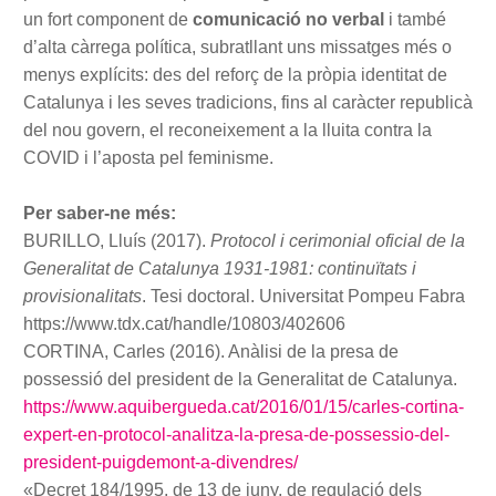
un fort component de
comunicació no verbal
i també
d’alta càrrega política, subratllant uns missatges més o
menys explícits: des del reforç de la pròpia identitat de
Catalunya i les seves tradicions, fins al caràcter republicà
del nou govern, el reconeixement a la lluita contra la
COVID i l’aposta pel feminisme.
Per saber-ne més:
BURILLO, Lluís (2017).
Protocol i cerimonial oficial de la
Generalitat de Catalunya 1931-1981: continuïtats i
provisionalitats
. Tesi doctoral. Universitat Pompeu Fabra
https://www.tdx.cat/handle/10803/402606
CORTINA, Carles (2016). Anàlisi de la presa de
possessió del president de la Generalitat de Catalunya.
https://www.aquibergueda.cat/2016/01/15/carles-cortina-
expert-en-protocol-analitza-la-presa-de-possessio-del-
president-puigdemont-a-divendres/
«Decret 184/1995, de 13 de juny, de regulació dels