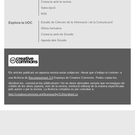
Contacta amb la revista
Subscripció
RSS
Explora la UOC
Estudis de Ciències de la Informació i de la Comunicació
Oferta formativa
Contacta amb els Estudis
Agenda dels Estudis
Els articles publicats en aquesta revista estan subjectes –llevat que s'indiqui el contrari– a
una llicència de
Reconeixement 3.0
Espanya de Creative Commons. Podeu copiar-los,
distribuir-los, comunicar-los públicament i fer-ne obres derivades sempre que reconegueu els
crèdits de les obres (autoria, nom de la revista, institució editora) de la manera especificada
pels autors o per la revista. La llicència completa es pot consultar a:
http://creativecommons.org/licenses/by/3.0/es/deed.ca