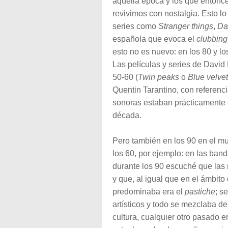
aquella época y los que entonc
revivimos con nostalgia. Esto l
series como
Stranger things
,
Da
española que evoca el
clubbing
esto no es nuevo: en los 80 y l
Las películas y series de David
50-60 (
Twin peaks
o
Blue velvet
Quentin Tarantino, con referenci
sonoras estaban prácticamente 
década.
Pero también en los 90 en el m
los 60, por ejemplo: en las ban
durante los 90 escuché que las
y que, al igual que en el ámbito
predominaba era el
pastiche
; s
artísticos y todo se mezclaba d
cultura, cualquier otro pasado 