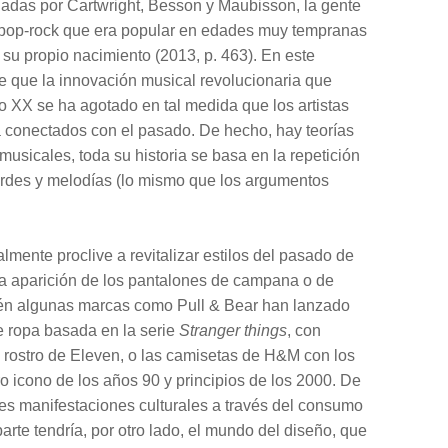
adas por Cartwright, Besson y Maubisson, la gente
 pop-rock que era popular en edades muy tempranas
 su propio nacimiento (2013, p. 463). En este
e que la innovación musical revolucionaria que
o XX se ha agotado en tal medida que los artistas
 conectados con el pasado. De hecho, hay teorías
usicales, toda su historia se basa en la repetición
rdes y melodías (lo mismo que los argumentos
mente proclive a revitalizar estilos del pasado de
 la aparición de los pantalones de campana o de
bién algunas marcas como Pull & Bear han lanzado
 ropa basada en la serie
Stranger things
, con
 rostro de Eleven, o las camisetas de H&M con los
tro icono de los años 90 y principios de los 2000. De
es manifestaciones culturales a través del consumo
parte tendría, por otro lado, el mundo del diseño, que