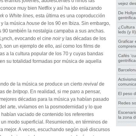
es éramos jóvenes, adolescentes o niños las
vejez des
o conoce muy bien Netflix y así ha ido enlazando
De Hollyw
rk
o
White lines
, esta última es una coproducción
gentrific
y la música
house
de los 90 en Ibiza. Sin embargo,
¿Cultura 
os 90 también la nostalgia campaba a sus anchas.
leds (y II)
 Lynch, evocando el cine
noir
y las décadas de los
Graficar 
), son un ejemplo de ello, así como los films de
comprend
as a la cultura popular de los 70 y cuyas bandas
Cafés ‘cu
gentrific
en su totalidad formadas por música de aquella
Barcelon
Activismo
undo de la música se produce un cierto
revival
de
comunica
das de
britpop
. En realidad, si me paro a pensar,
El peso d
 mejores décadas para la música ya habían pasado
Redes soc
 del arte, vivíamos en la posmodernidad y lo que
Escenario
e habían vaciado de contenido los referentes
la zona d
e un modo superficial. Resumiendo, en términos de
era mejor. A veces, escuchando según qué discursos