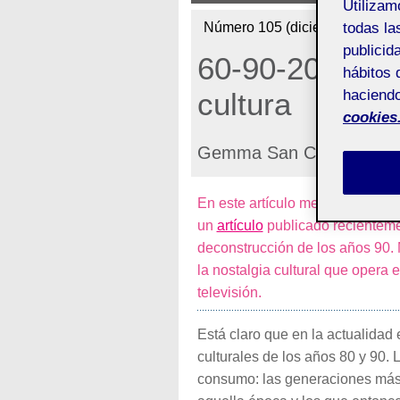
Utiliza
Número 105 (diciembre de 202
todas la
publicid
60-90-20: cultu
hábitos 
cultura
haciendo
cookies
Gemma San Cornelio
En este artículo me gustaría con
un
artículo
publicado recientem
deconstrucción de los años 90.
la nostalgia cultural que opera e
televisión.
Está claro que en la actualidad 
culturales de los años 80 y 90. 
consumo: las generaciones más j