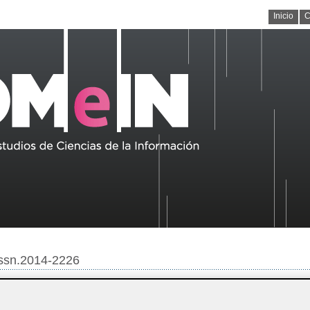
Inicio
C
/issn.2014-2226
020)
>
articles
Línea editorial
Quienes somos
Números publicados