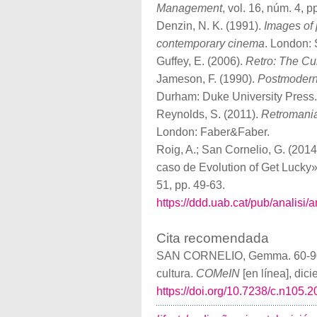
Management
, vol. 16, núm. 4, p
Denzin, N. K. (1991).
Images of 
contemporary cinema
. London: 
Guffey, E. (2006).
Retro: The Cul
Jameson, F. (1990).
Postmoderni
Durham: Duke University Press.
Reynolds, S. (2011).
Retromania:
London: Faber&Faber.
Roig, A.; San Cornelio, G. (2014
caso de Evolution of Get Lucky
51, pp. 49-63.
https://ddd.uab.cat/pub/analis
Cita recomendada
SAN CORNELIO, Gemma. 60-90-20:
cultura.
COMeIN
[en línea], dic
https://doi.org/10.7238/c.n105.