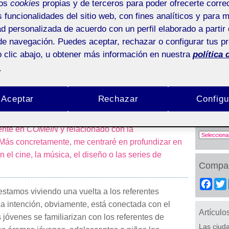
mos
cookies
propias y de terceros para poder ofrecerte corr
0)
s funcionalidades del sitio web, con fines analíticos y para 
ad personalizada de acuerdo con un perfil elaborado a partir 
ra de la nostalgia o la nostal
de navegación. Puedes aceptar, rechazar o configurar tus p
 clic abajo, u obtener más información en nuestra
política 
.
Aceptar
Rechazar
Configu
tinuar con el tema desarrollado por Cristina Pujol en
Número
ente en
COMeIN
y relacionado con la
 Más concretamente, me centraré en profundizar en
n el cine, la música, el diseño o las series de
Compar
Fac
estamos viviendo una vuelta a los referentes
La intención, obviamente, está conectada con el
Artículo
óvenes se familiarizan con los referentes de
Las ciud