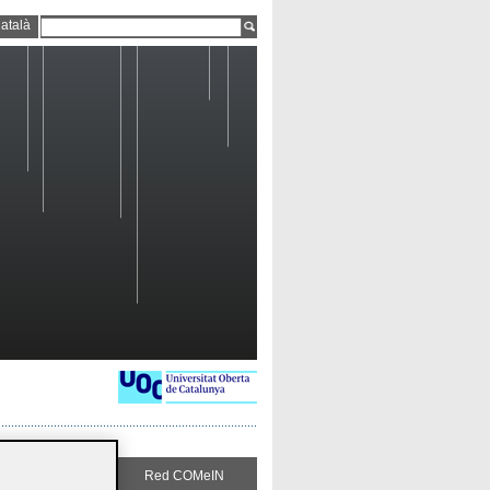
atalà
Sigue COMeIN
Red COMeIN