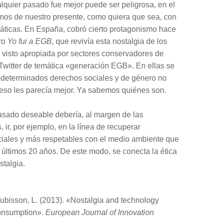
lquier pasado fue mejor puede ser peligrosa, en el
os de nuestro presente, como quiera que sea, con
máticas. En España, cobró cierto protagonismo hace
bro
Yo fui a EGB
, que revivía esta nostalgia de los
 visto apropiada por sectores conservadores de
Twitter de temática «generación EGB». En ellas se
, determinados derechos sociales y de género no
 eso les parecía mejor. Ya sabemos quiénes son.
pasado deseable debería, al margen de las
, ir, por ejemplo, en la línea de recuperar
iales y más respetables con el medio ambiente que
 últimos 20 años. De este modo, se conecta la ética
stalgia.
aubisson, L. (2013). «Nostalgia and technology
consumption».
European Journal of Innovation