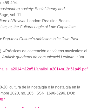
p. 459-494.
postmodern society: Social theory and
Sage, vol. 11.
ture of Revival
. London: Reaktion Books.
sm, or, the Cultural Logic of Late Capitalism
.
 Pop-rock Culture’s Addiction to its Own Past
.
). «Prácticas de cocreación en vídeos musicales: el
».
Anàlisi: quaderns de comunicació i cultura
, núm.
i/analisi_a2014m12n51/analisi_a2014m12n51p49.pdf
 cultura de la nostalgia o la nostalgia en la
iembre 2020, no. 105. ISSN: 1696-3296. DOI:
2087