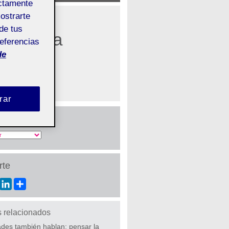
ectamente
mostrarte
de tus
gia en la
referencias
de
rar
s anteriores
te
ebook
Twitter
LinkedIn
Share
s relacionados
ades también hablan: pensar la