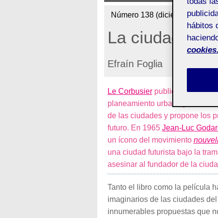
todas la
publicid
Número 138 (diciembre de 202
hábitos 
La ciudad del 
haciendo
cookies
Efraín Foglia
Le Corbusier
publicó en 1924
L
planeamiento urbano y rural mod
de las ciudades y propone los p
futuro. En 1965
Jean-Luc Godar
un ícono del movimiento
nouvel
una ciudad futurista bajo la tra
asesinar al fundador de la ciuda
Tanto el libro como la película h
imaginarios de las ciudades del 
innumerables propuestas que no