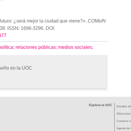
futuro: ¿será mejor la ciudad que viene?».
COMeIN
 138. ISSN: 1696-3296. DOI:
2377
olítica;
relaciones públicas;
medios sociales;
iseño en la UOC
Explora la UOC
Estudios de
Oferta form
Contacta co
Agenda de l