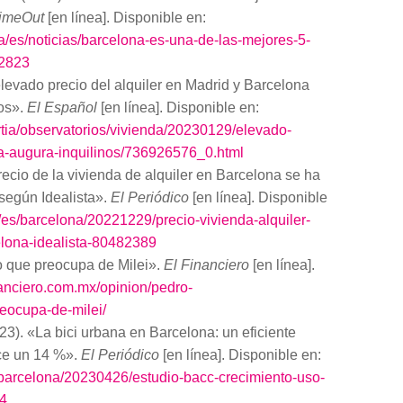
imeOut
[en línea]. Disponible en:
a/es/noticias/barcelona-es-una-de-las-mejores-5-
2823
evado precio del alquiler en Madrid y Barcelona
nos».
El Español
[en línea]. Disponible en:
rtia/observatorios/vivienda/20230129/elevado-
na-augura-inquilinos/736926576_0.html
ecio de la vivienda de alquiler en Barcelona se ha
según Idealista».
El Periódico
[en línea]. Disponible
/es/barcelona/20221229/precio-vivienda-alquiler-
lona-idealista-80482389
que preocupa de Milei».
El Financiero
[en línea].
nanciero.com.mx/opinion/pedro-
eocupa-de-milei/
. «La bici urbana en Barcelona: un eficiente
ece un 14 %».
El Periódico
[en línea]. Disponible en:
/barcelona/20230426/estudio-bacc-crecimiento-uso-
04