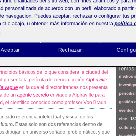
s funcionalidades del sitio web, con fines analíticos y para 
ad personalizada de acuerdo con un perfil elaborado a partir 
3)
de navegación. Puedes aceptar, rechazar o configurar tus p
futuro: ¿será mejor la ciudad
 clic abajo, u obtener más información en nuestra
política 
.
Aceptar
Rechazar
Configu
a ciudad del futuro
, una obra fundamental del
Descubr
erno. El libro subraya el crecimiento incontrolado
Temas
rincipios básicos de lo que considera la ciudad del
medios s
d
presenta la película de ciencia ficción
Alphaville
,
investig
le vague
en la que el director francés nos presenta
periodi
ma de un
agente secreto
enviado a Alphaville para
gestión 
d, el científico conocido como profesor Von Braun.
eventos
an sido referencia intelectual y visual de los
cine
18
futuro. Estas solo son dos referencias dentro de
cultura d
s dibujan un universo soñado, problemático, y que
televisió