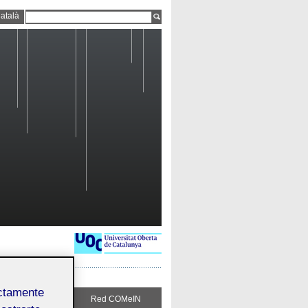
atalà
ectamente
Sigue COMeIN
Red COMeIN