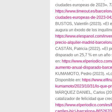
ciudades europeas de 2023».
T
https://www.timeout.es/barcelon
ciudades-europeas-de-2023-04
BUSTOS, Valentín (2023). «El el
augura un éxodo de los inquili
https://www.elespanol.com/inve
precio-alquiler-madrid-barcelo
CASTÁN, Patricia (2022). «El pr
disparado un 25,7 % en un año 
en:
https://www.elperiodico.com
aumento-anual-disparado-barce
KUMAMOTO, Pedro (2023). «Lo 
Disponible en:
https://www.elfi
kumamoto/2023/10/31/lo-que-pr
MÁRQUEZ DANIEL, Carlos (2023)
catalizador de felicidad que cr
https://www.elperiodico.com/es
carriles-bici-barcelona-865267