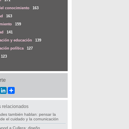
del conocimiento
163
ad
163
imiento
159
ad
141
ción y educación
139
ción política
127
123
te
ebook
Twitter
LinkedIn
Share
s relacionados
ades también hablan: pensar la
de el cuidado y la comunicación
ood a Cullera: diseño,