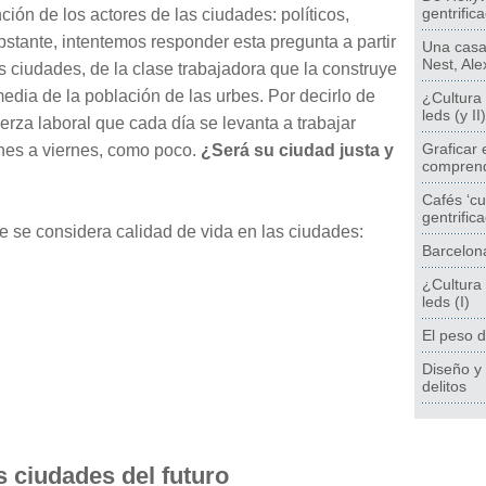
gentrific
ión de los actores de las ciudades: políticos,
bstante, intentemos responder esta pregunta a partir
Una casa,
Nest, Al
s ciudades, de la clase trabajadora que la construye
edia de la población de las urbes. Por decirlo de
¿Cultura 
leds (y II)
erza laboral que cada día se levanta a trabajar
Graficar 
nes a viernes, como poco.
¿Será su ciudad justa y
comprend
Cafés ‘cu
gentrific
e se considera calidad de vida en las ciudades:
Barcelon
¿Cultura 
leds (I)
El peso d
Diseño y 
delitos
s ciudades del futuro