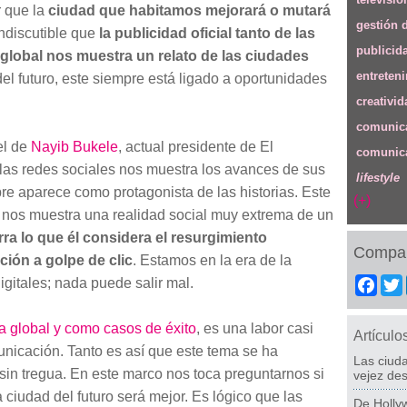
r que la
ciudad que habitamos mejorará o mutará
gestión 
indiscutible que
la publicidad oficial tanto de las
publicid
global nos muestra un relato de las ciudades
entreten
el futuro, este siempre está ligado a oportunidades
creativid
comunica
el de
Nayib Bukele
, actual presidente de El
comunica
las redes sociales nos muestra los avances de sus
lifestyle
re aparece como protagonista de las historias. Este
(+)
 nos muestra una realidad social muy extrema de un
ra lo que él considera el resurgimiento
Compar
ción a golpe de clic
. Estamos en la era de la
igitales; nada puede salir mal.
Fac
a global y como casos de éxito
, es una labor casi
Artículo
nicación. Tanto es así que este tema se ha
Las ciud
in tregua. En este marco nos toca preguntarnos si
vejez des
a ciudad del futuro será mejor. Es lógico que las
De Hollyw