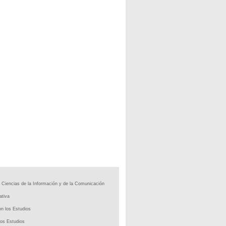
 Ciencias de la Información y de la Comunicación
ativa
n los Estudios
os Estudios