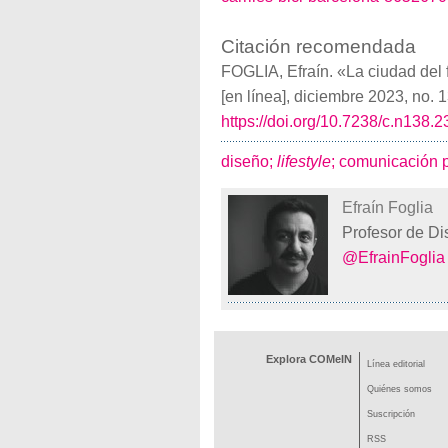
Citación recomendada
FOGLIA, Efraín. «La ciudad del 
[en línea], diciembre 2023, no.
https://doi.org/10.7238/c.n138.
diseño;
lifestyle
;
comunicación p
Efraín Foglia
Profesor de D
@EfrainFoglia
Explora COMeIN
Línea editorial
Quiénes somos
Suscripción
RSS