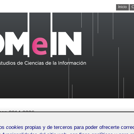
Inicio
C
/issn.2014-2226
023)
>
Artículos
mos
cookies
propias y de terceros para poder ofrecerte corr
Línea editorial
Quienes somos
Números publicados