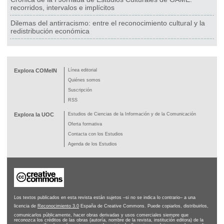
recorridos, intervalos e implícitos
Dilemas del antirracismo: entre el reconocimiento cultural y la
redistribución económica
Explora COMeIN
Línea editorial
Quiénes somos
Suscripción
RSS
Explora la UOC
Estudios de Ciencias de la Información y de la Comunicación
Oferta formativa
Contacta con los Estudios
Agenda de los Estudios
Los textos publicados en esta revista están sujetos –si no se indica lo contrario– a una
licencia de
Reconocimiento 3.0
España de Creative Commons. Puede copiarlos, distribuirlos,
comunicarlos públicamente, hacer obras derivadas y usos comerciales siempre que
reconozca los créditos de las obras (autoría, nombre de la revista, institución editora) de la