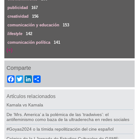
publicidad
167
creatividad
156
comunicación y educación
153
lifestyle
142
comunicación política
141
(+)
Comparte
Facebook
Twitter
LinkedIn
Share
Artículos relacionados
Kamala vs Kamala
De ‘Mrs. America’ a la polémica de las ‘tradwives’: el
antifeminismo como baza de la ultraderecha en redes sociales
#Goyas2024 o la tímida repolitización del cine español
Crónica de la I Jornada de Estudios Culturales de GAME: