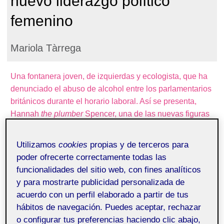
nuevo liderazgo político
femenino
Mariola Tàrrega
Una fontanera joven, de izquierdas y ecologista, que ha
denunciado el abuso de alcohol entre los parlamentarios
británicos durante el horario laboral. Así se presenta,
Hannah
the plumber
Spencer, una de las nuevas figuras
políticas femeninas con una popularidad creciente en el
Reino Unido. Tiene 34 años y es diputada del partido de
Utilizamos
cookies
propias y de terceros para
los Verdes por el Área de Manchester (Gorton y Denton).
poder ofrecerte correctamente todas las
¿Pero por qué podemos considerarla una voz única y
funcionalidades del sitio web, con fines analíticos
diferente entre los liderazgos políticos femeninos en el
y para mostrarte publicidad personalizada de
marco de las democracias occidentales?
acuerdo con un perfil elaborado a partir de tus
hábitos de navegación. Puedes aceptar, rechazar
El primer motivo es que
no ha llegado a la política con
o configurar tus preferencias haciendo clic abajo,