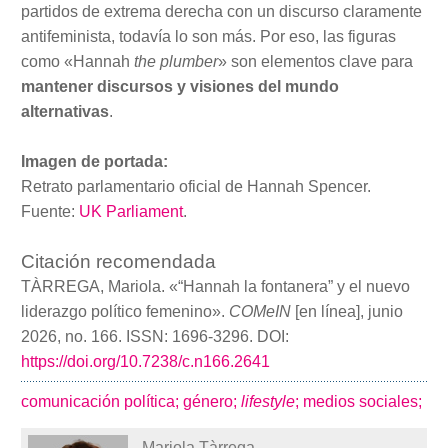
partidos de extrema derecha con un discurso claramente
antifeminista, todavía lo son más. Por eso, las figuras
como «Hannah
the plumber
» son elementos clave para
mantener discursos y visiones del mundo
alternativas
.
Imagen de portada:
Retrato parlamentario oficial de Hannah Spencer.
Fuente:
UK Parliament
.
Citación recomendada
TÀRREGA, Mariola. «“Hannah la fontanera” y el nuevo
liderazgo político femenino».
COMeIN
[en línea], junio
2026, no. 166. ISSN: 1696-3296. DOI:
https://doi.org/10.7238/c.n166.2641
comunicación política;
género;
lifestyle
;
medios sociales;
Mariola Tàrrega