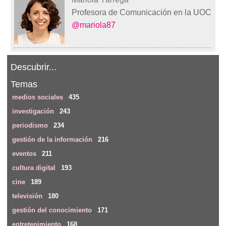
Profesora de Comunicación en la UOC
@mariola87
Descubrir...
Temas
medios sociales
435
investigación
243
periodismo
234
gestión de la información
216
eventos
211
cultura digital
193
cine
189
televisión
180
gestión del conocimiento
171
entretenimiento
168