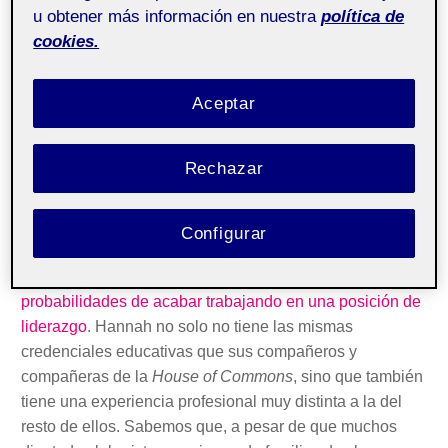
las credenciales tradicionales
que, especialmente en
u obtener más información en nuestra
política de
el Reino Unido, caracterizan a los políticos (y menos aún
cookies.
las que caracterizan a las mujeres que se dedican a la
política). No tiene formación universitaria, no terminó los
estudios básicos y se dedica profesionalmente a un
Aceptar
sector altamente masculinizado, como la fontanería. No
ha estudiado en ningún centro educativo de élite privado,
Rechazar
como sí que lo hacen una gran parte de los miembros del
Partido Conservador británico y una parte de los
miembros del Partido Laborista
. Hay que recordar que en
Configurar
el Reino Unido
las mujeres que estudian en un centro
privado de élite tienen hasta un 20 % más de
probabilidades de acabar trabajando en una posición de
liderazgo
. Hannah no solo no tiene las mismas
credenciales educativas que sus compañeros y
compañeras de la
House of Commons
, sino que también
tiene una experiencia profesional muy distinta a la del
resto de ellos. Sabemos que, a pesar de que muchos