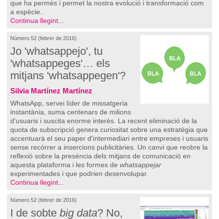
que ha permès i permet la nostra evolució i transformació com
a espècie.
Continua llegint...
Número 52 (febrer de 2016)
Jo 'whatsappejo', tu
'whatsappeges'… els
mitjans 'whatsappegen'?
Silvia Martínez Martínez
WhatsApp, servei líder de missatgeria
instantània, suma centenars de milions
d'usuaris i suscita enorme interès. La recent eliminació de la
quota de subscripció genera curiositat sobre una estratègia que
accentuarà el seu paper d'intermediari entre empreses i usuaris
sense recórrer a insercions publicitàries. Un canvi que reobre la
reflexió sobre la presència dels mitjans de comunicació en
aquesta plataforma i les formes de
whatsappejar
experimentades i que podrien desenvolupar.
Continua llegint...
Número 52 (febrer de 2016)
I de sobte
big data
? No,