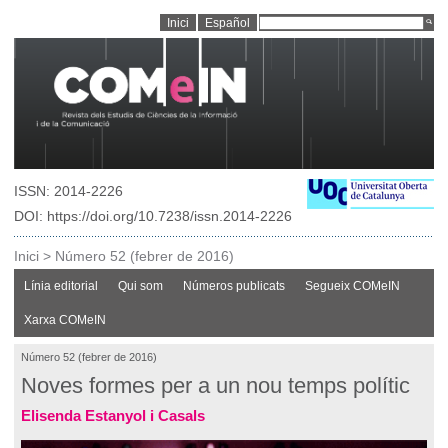
Inici
Español
ISSN: 2014-2226
DOI: https://doi.org/10.7238/issn.2014-2226
Inici
>
Número 52 (febrer de 2016)
Línia editorial
Qui som
Números publicats
Segueix COMeIN
Xarxa COMeIN
Número 52 (febrer de 2016)
Noves formes per a un nou temps polític
Elisenda Estanyol i Casals