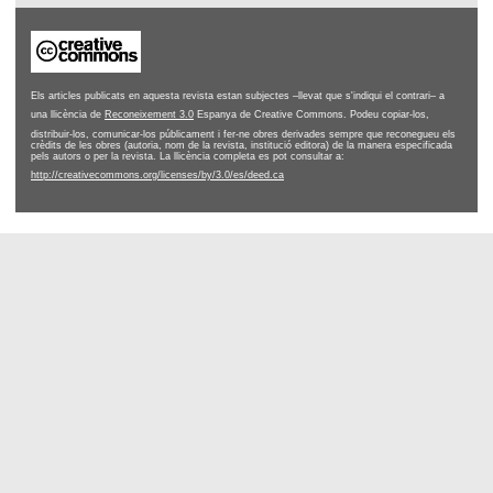
Els articles publicats en aquesta revista estan subjectes –llevat que s'indiqui el contrari– a
una llicència de
Reconeixement 3.0
Espanya de Creative Commons. Podeu copiar-los,
distribuir-los, comunicar-los públicament i fer-ne obres derivades sempre que reconegueu els
crèdits de les obres (autoria, nom de la revista, institució editora) de la manera especificada
pels autors o per la revista. La llicència completa es pot consultar a:
http://creativecommons.org/licenses/by/3.0/es/deed.ca