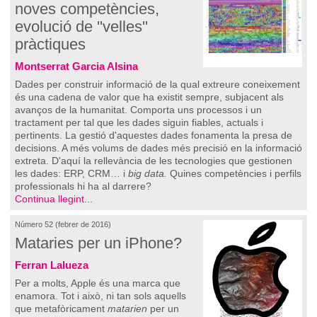
noves competències,
evolució de ''velles''
pràctiques
Montserrat Garcia Alsina
Dades per construir informació de la qual extreure coneixement
és una cadena de valor que ha existit sempre, subjacent als
avanços de la humanitat. Comporta uns processos i un
tractament per tal que les dades siguin fiables, actuals i
pertinents. La gestió d'aquestes dades fonamenta la presa de
decisions. A més volums de dades més precisió en la informació
extreta. D'aquí la rellevància de les tecnologies que gestionen
les dades: ERP, CRM… i
big data.
Quines competències i perfils
professionals hi ha al darrere?
Continua llegint...
Número 52 (febrer de 2016)
Mataries per un iPhone?
Ferran Lalueza
Per a molts, Apple és una marca que
enamora. Tot i això, ni tan sols aquells
que metafòricament
matarien
per un