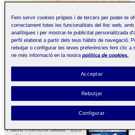
Fem servir
cookies
pròpies i de tercers per poder-te of
correctament totes les funcionalitats del lloc web, amb f
analítiques i per mostrar-te publicitat personalitzada 
perfil elaborat a partir dels teus hàbits de navegació. 
rebutjar o configurar les teves preferències fent clic a 
L’acumulació d’evidències sobre errors experimentals i d'anàlisi
ne més informació en la nostra
política de cookies.
comesos en ciències naturals, socials i/o aplicades, constatats a
partir de l'examen de reproduïbilitat dels resultats publicats en
revistes científiques de prestigi comença a ser preocupant per a
la comunitat científica. El fenomen demostra la manca de rigor
Acceptar
en els processos de revisió
peer-review
, la manca de recursos
en els sistemes d’avaluació qualitativa de les comissions
d'experts així com certa propensió a l’error i a la laxitud en
Rebutjar
l’activitat investigadora quan aquesta està associada a la
pressió per publicar i a la necessitat de reconeixement dels
mèrits en el sistema científico-acadèmic.
Continua llegint...
Configurar
Número 52 (febrer de 2016)
Pablo Romero Sullà: ''Les