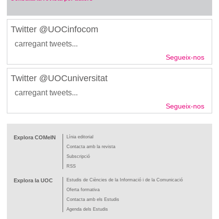
Twitter @UOCinfocom
carregant tweets...
Segueix-nos
Twitter @UOCuniversitat
carregant tweets...
Segueix-nos
Explora COMeIN
Línia editorial
Contacta amb la revista
Subscripció
RSS
Explora la UOC
Estudis de Ciències de la Informació i de la Comunicació
Oferta formativa
Contacta amb els Estudis
Agenda dels Estudis