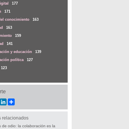
igital
177
n
171
del conocimiento
163
ad
163
imiento
159
ad
141
ción y educación
139
ción política
127
123
te
ebook
Twitter
LinkedIn
Share
s relacionados
 de odio: la colaboración es la