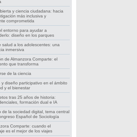
a
bierta y ciencia ciudadana: hacia
tigación más inclusiva y
nte comprometida
el entorno para ayudar a
erlo: diseño en los parques
 salud a los adolescentes: una
ia inmersiva
ión de Almanzora Comparte: el
ento que transforma
se de la ciencia
y diseño participativo en el ámbito
ud y el bienestar
tos tras 25 años de historia:
enciales, formación dual e IA
o de la sociedad digital, tema central
ongreso Español de Sociología
nzora Comparte: cuando el
je es el mejor de los viajes