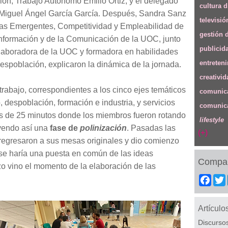
ón, Trabajo Autónomo Emilio Ortiz, y el delegado
cultura d
, Miguel Ángel García García. Después, Sandra Sanz
televisió
as Emergentes, Competitividad y Empleabilidad de
gestión 
Información y de la Comunicación de la UOC, junto
publicid
olaboradora de la UOC y formadora en habilidades
entreten
despoblación, explicaron la dinámica de la jornada.
creativid
trabajo, correspondientes a los cinco ejes temáticos
comunica
, despoblación, formación e industria, y servicios
comunica
das de 25 minutos donde los miembros fueron rotando
lifestyle
uyendo así una
fase de
polinización
. Pasadas las
(+)
regresaron a sus mesas originales y dio comienzo
 se haría una puesta en común de las ideas
Compar
o vino el momento de la elaboración de las
Fac
Artículo
Discursos