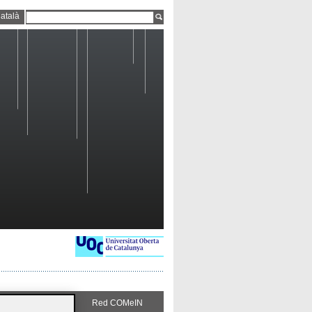
atalà
Sigue COMeIN
Red COMeIN