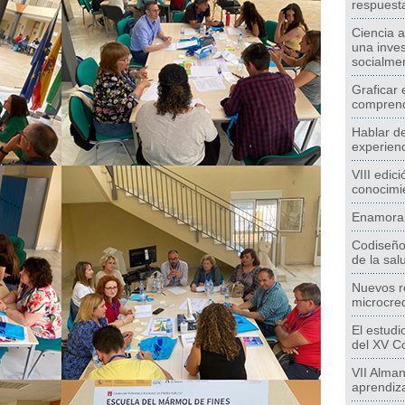
respuest
Ciencia a
una inves
socialme
Graficar 
comprend
Hablar de
experienc
VIII edic
conocimi
Enamorar
Codiseño 
de la sal
Nuevos re
microcred
El estudi
del XV C
VII Alma
aprendiza