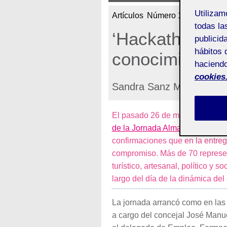
Utiliza
Artículos
Número 123 (julio 202
todas la
‘Hackathon’ Al
publicid
hábitos 
conocimiento
haciendo
cookies
Sandra Sanz Martos
El pasado 26 de mayo tuvo luga
de la Jornada Almanzora Compa
confirmaciones que en la entrega
compromiso. Más de 70 represent
turístico, artesanal, político y 
largo del día de la dinámica del
La jornada arrancó como en las 
a cargo del concejal José Manu