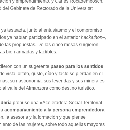
vación y emprendimiento, y Carles Rocadembosch,
 del Gabinete de Rectorado de la Universitat
ya testeada, junto al entusiasmo y el compromiso
los ya habían participado en el anterior
hackathon
–,
de las propuestas. De las cinco mesas surgieron
ras bien armadas y factibles.
dieron con un sugerente
paseo para los sentidos
e vista, olfato, gusto, oído y tacto se pierdan en el
omas, su gastronomía, sus leyendas y sus minerales.
o al valle del Almanzora como destino turístico.
adería
propuso una «Aceleradora Social Territorial
ca
acompañamiento a la persona emprendedora
,
ión, la asesoría y la formación y que piense
ento de las mujeres, sobre todo aquellas mayores