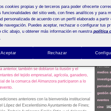
mos
cookies
propias y de terceros para poder ofrecerte corr
2)
s funcionalidades del sitio web, con fines analíticos y para 
manzora Comparte: la fiesta 
ad personalizada de acuerdo con un perfil elaborado a partir 
de navegación. Puedes aceptar, rechazar o configurar tus p
 clic abajo, u obtener más información en nuestra
política 
.
Aceptar
Rechazar
Configu
r, en la
Escuela del Mármol de Fines
, la
V Edición
Descubr
rte
en formato
hackathon
. Con el doble de
Temas
 anterior, también se doblaron la ilusión y el
medios s
antes del tejido empresarial, agrícola, ganadero,
investig
social de la comarca del Almanzora participaron a lo
periodi
 evento.
gestión 
ediciones anteriores con la bienvenida institucional
eventos
el López del Excelentísimo Ayuntamiento de Fines;
cine
18