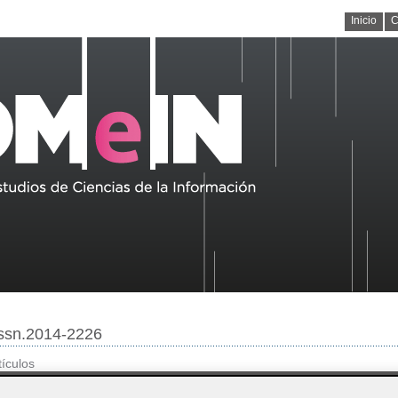
Inicio
C
/issn.2014-2226
tículos
Línea editorial
Quienes somos
Números publicados