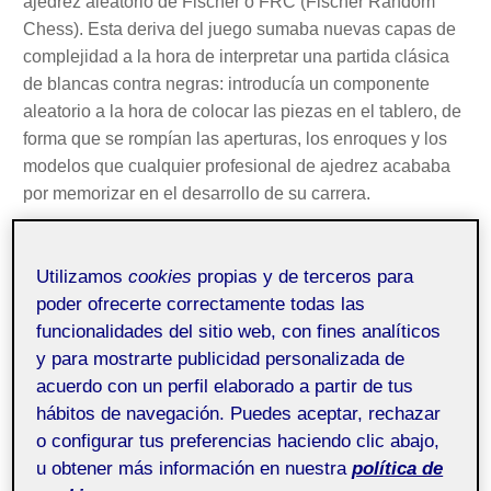
ajedrez aleatorio de Fischer o FRC (Fischer Random
Chess). Esta deriva del juego sumaba nuevas capas de
complejidad a la hora de interpretar una partida clásica
de blancas contra negras: introducía un componente
aleatorio a la hora de colocar las piezas en el tablero, de
forma que se rompían las aperturas, los enroques y los
modelos que cualquier profesional de ajedrez acababa
por memorizar en el desarrollo de su carrera.
Esta aleatoriedad fomentaba la creatividad, el riesgo y la
Utilizamos
cookies
propias y de terceros para
sorpresa en las partidas, lo que demostraría, según el
poder ofrecerte correctamente todas las
propio Fischer, quien era –de verdad– un verdadero
funcionalidades del sitio web, con fines analíticos
maestro en este deporte.
y para mostrarte publicidad personalizada de
acuerdo con un perfil elaborado a partir de tus
El ajedrez aleatorio es solo un ejemplo sobre cómo la
hábitos de navegación. Puedes aceptar, rechazar
introducción de elementos insospechados en cualquier
o configurar tus preferencias haciendo clic abajo,
proceso, método o receta no solo suma nuevos
u obtener más información en nuestra
política de
enfoques, sino que es capaz de multiplicar el resultado