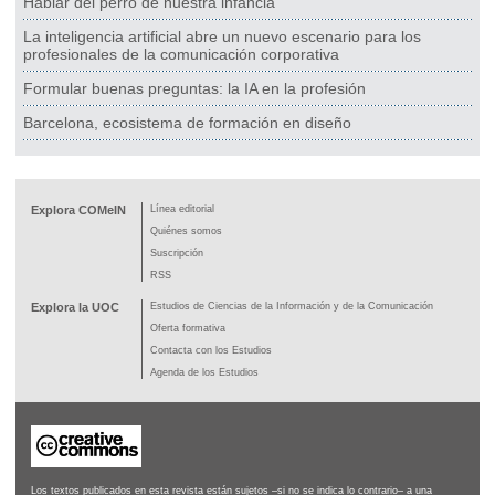
Hablar del perro de nuestra infancia
La inteligencia artificial abre un nuevo escenario para los
profesionales de la comunicación corporativa
Formular buenas preguntas: la IA en la profesión
Barcelona, ecosistema de formación en diseño
Explora COMeIN
Línea editorial
Quiénes somos
Suscripción
RSS
Explora la UOC
Estudios de Ciencias de la Información y de la Comunicación
Oferta formativa
Contacta con los Estudios
Agenda de los Estudios
Los textos publicados en esta revista están sujetos –si no se indica lo contrario– a una