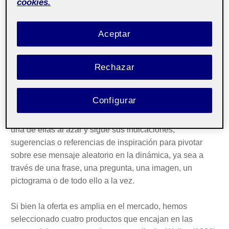
cookies.
final del producto, sea cual sea el foco. Y ahí, en el
marco de las metodologías creativas, siempre ávidas por
descubrir nuevos recodos de la realidad, encontramos un
Aceptar
caldo de cultivo propicio para introducir este recurso en
forma de baraja o mazo de cartas.
Rechazar
Se trata de un formato sencillo en su conceptualización y
producción, donde prima el contenido y la mecánica
Configurar
propuesta, tanto en cada mazo como en cada carta. La
lógica en su uso es, si cabe, todavía más sencilla: extrae
una de ellas al azar y sigue sus indicaciones,
sugerencias o referencias de inspiración para pivotar
sobre ese mensaje aleatorio en la dinámica, ya sea a
través de una frase, una pregunta, una imagen, un
pictograma o de todo ello a la vez.
Si bien la oferta es amplia en el mercado, hemos
seleccionado cuatro productos que encajan en las