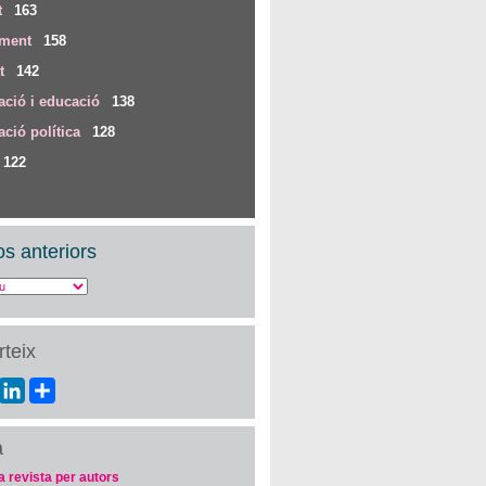
t
163
iment
158
t
142
ció i educació
138
ció política
128
122
s anteriors
teix
ebook
Twitter
LinkedIn
Share
a
a revista per autors