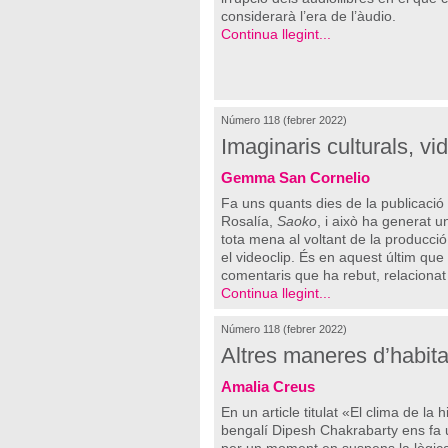
considerarà l’era de l’àudio.
Continua llegint...
Número 118 (febrer 2022)
Imaginaris culturals, vi
Gemma San Cornelio
Fa uns quants dies de la publicació 
Rosalía,
Saoko
, i això ha generat u
tota mena al voltant de la producció 
el videoclip. És en aquest últim que
comentaris que ha rebut, relacionat 
Continua llegint...
Número 118 (febrer 2022)
Altres maneres d’habita
Amalia Creus
En un article titulat «El clima de la h
bengalí Dipesh Chakrabarty ens fa 