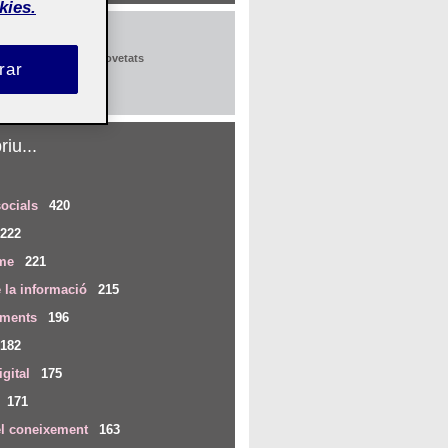
kies.
x
pció al butlletí de novetats
rar
iu...
ocials
420
222
me
221
 la informació
215
iments
196
182
igital
175
171
el coneixement
163