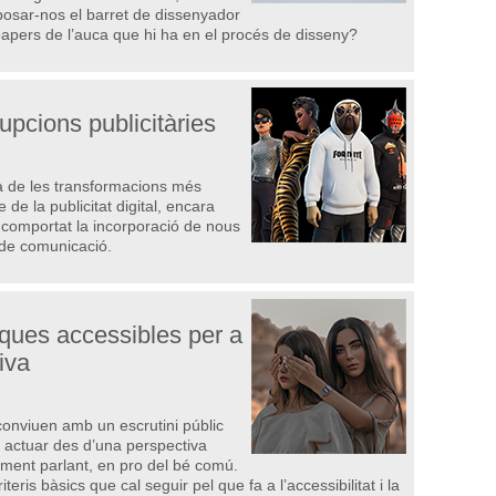
posar-nos el barret de dissenyador
 papers de l’auca que hi ha en el procés de disseny?
rupcions publicitàries
na de les transformacions més
 de la publicitat digital, encara
comportat la incorporació de nous
s de comunicació.
rques accessibles per a
iva
onviuen amb un escrutini públic
 actuar des d’una perspectiva
lment parlant, en pro del bé comú.
ris bàsics que cal seguir pel que fa a l’accessibilitat i la