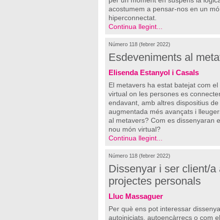
per un moment en suspens la lògica
acostumem a pensar-nos en un món 
hiperconnectat.
Continua llegint...
Número 118 (febrer 2022)
Esdeveniments al meta
Elisenda Estanyol i Casals
El metavers ha estat batejat com el 
virtual on les persones es connecten
endavant, amb altres dispositius de rea
augmentada més avançats i lleuger
al metavers? Com es dissenyaran els
nou món virtual?
Continua llegint...
Número 118 (febrer 2022)
Dissenyar i ser client/a
projectes personals
Lluc Massaguer
Per què ens pot interessar dissenya
autoiniciats, autoencàrrecs o com 