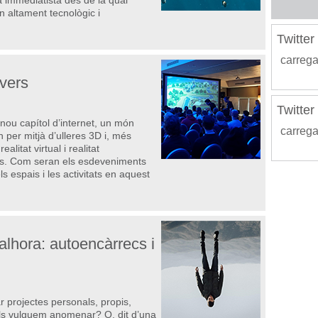
 immediatista des de la qual
altament tecnològic i
Twitte
carrega
vers
Twitte
nou capítol d’internet, un món
carrega
 per mitjà d’ulleres 3D i, més
litat virtual i realitat
s. Com seran els esdeveniments
 espais i les activitats en aquest
 alhora: autoencàrrecs i
r projectes personals, propis,
els vulguem anomenar? O, dit d’una