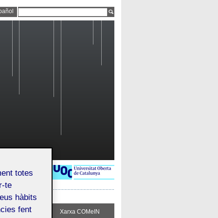
pañol
ment totes
r-te
teus hàbits
cies fent
ueix COMeIN
Xarxa COMeIN