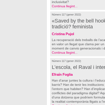
inclusivitat?
Continua llegint...
Número 117 (gener 2022)
«Saved by the bell hook
tradició? feminista
Cristina Pujol
La recuperació dels treballs de l’ac
en valor un llegat que clama per un
moment de canvis generacionals i de
Continua llegint...
Número 117 (gener 2022)
L’escola, el Raval i inte
Efraín Foglia
Han d’anar juntes la cultura i l’educ
barris? Han de tenir les institucio
l’entorn que habiten? Han d’implicar
conflictes del paradigma digital? A
d’una dotzena que podríem formula
la realitat contemporània lligats a l’e