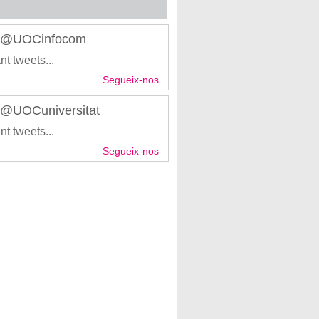
r @UOCinfocom
nt tweets...
Segueix-nos
r @UOCuniversitat
nt tweets...
Segueix-nos