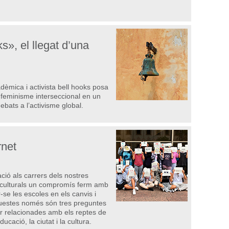
s», el llegat d’una
adèmica i activista bell hooks posa
 feminisme interseccional en un
bats a l’activisme global.
rnet
ació als carrers dels nostres
ns culturals un compromís ferm amb
-se les escoles en els canvis i
questes només són tres preguntes
r relacionades amb els reptes de
ducació, la ciutat i la cultura.