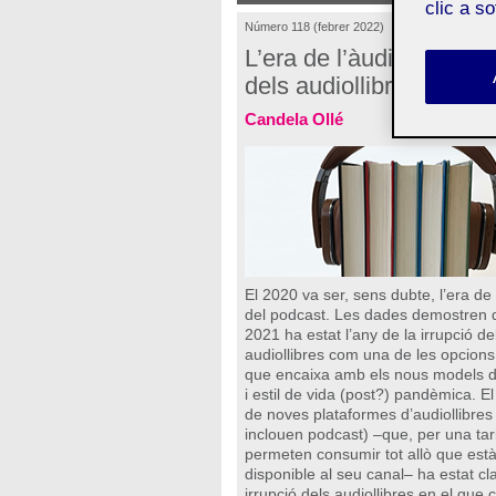
clic a s
Número 118 (febrer 2022)
L’era de l’àudio i l’enla
dels audiollibres
Candela Ollé
El 2020 va ser, sens dubte, l’era de 
del podcast. Les dades demostren 
2021 ha estat l’any de la irrupció de
audiollibres com una de les opcion
que encaixa amb els nous models 
i estil de vida (post?) pandèmica. E
de noves plataformes d’audiollibres
inclouen podcast) –que, per una tari
permeten consumir tot allò que est
disponible al seu canal– ha estat cl
irrupció dels audiollibres en el que 