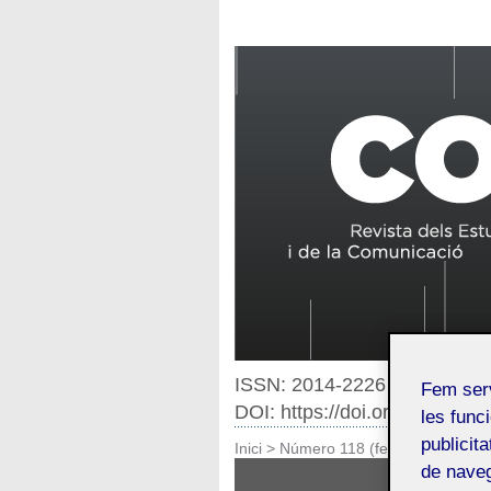
ISSN: 2014-2226
Fem ser
DOI: https://doi.org/10.7238
les funci
publicit
Inici
>
Número 118 (febrer 2022)
de naveg