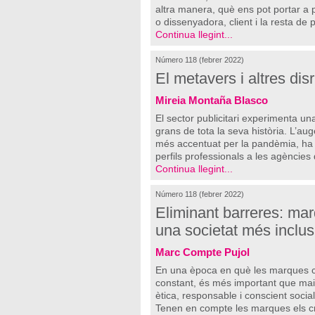
altra manera, què ens pot portar a 
o dissenyadora, client i la resta de
Continua llegint...
Número 118 (febrer 2022)
El metavers i altres dis
Mireia Montaña Blasco
El sector publicitari experimenta u
grans de tota la seva història. L’auge
més accentuat per la pandèmia, ha 
perfils professionals a les agèncie
Continua llegint...
Número 118 (febrer 2022)
Eliminant barreres: ma
una societat més inclus
Marc Compte Pujol
En una època en què les marques c
constant, és més important que mai
ètica, responsable i conscient socia
Tenen en compte les marques els crite