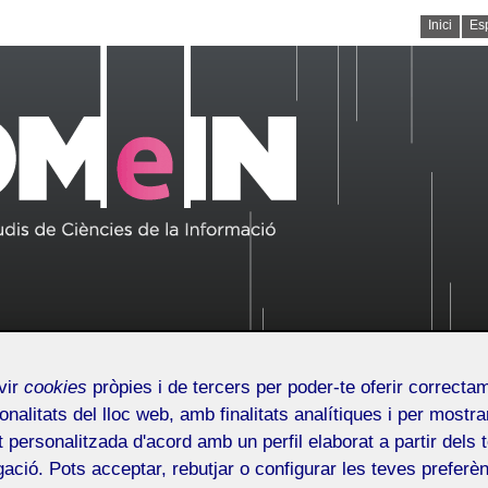
Inici
Es
vir
cookies
pròpies i de tercers per poder-te oferir correcta
/issn.2014-2226
onalitats del lloc web, amb finalitats analítiques i per mostra
at personalitzada d'acord amb un perfil elaborat a partir dels 
ació. Pots acceptar, rebutjar o configurar les teves preferèn
Línia editorial
Qui som
Números publicats
Seg