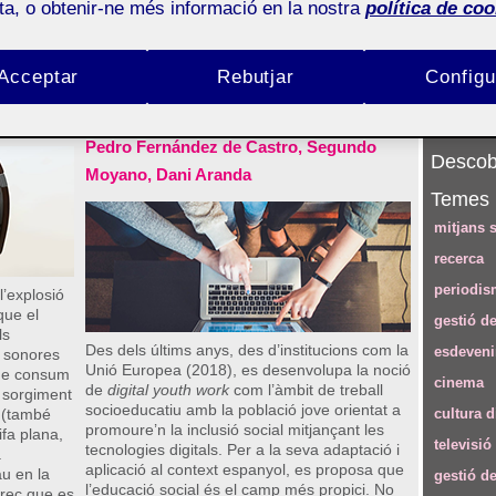
ota, o obtenir-ne més informació en la nostra
política de coo
Número 118 (febrer 2022)
Seguei
irament
Tancant bretxes: l’educació
Subscri
Acceptar
Rebutjar
Configu
social com a espai per a
RSS
l’alfabetització digital
Pedro Fernández de Castro, Segundo
Descobr
Moyano, Dani Aranda
Temes
mitjans s
recerca
periodis
l’explosió
que el
gestió de
ls
Des dels últims anys, des d’institucions com la
esdeven
s sonores
Unió Europea (2018), es desenvolupa la noció
de consum
cinema
de
digital youth work
com l’àmbit de treball
l sorgiment
socioeducatiu amb la població jove orientat a
 (també
cultura d
promoure’n la inclusió social mitjançant les
fa plana,
televisió
tecnologies digitals. Per a la seva adaptació i
à
aplicació al context espanyol, es proposa que
au en la
gestió d
l’educació social és el camp més propici. No
crec que es