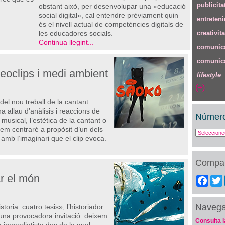
publicita
obstant això, per desenvolupar una «educació
social digital», cal entendre prèviament quin
entreten
és el nivell actual de competències digitals de
les educadores socials.
creativita
Continua llegint...
comunica
comunica
deoclips i medi ambient
lifestyle
(+)
del nou treball de la cantant
na allau d’anàlisis i reaccions de
Número
musical, l’estètica de la cantant o
 em centraré a propòsit d’un dels
amb l’imaginari que el clip evoca.
Compar
r el món
Fac
Naveg
istoria: cuatro tesis», l’historiador
una provocadora invitació: deixem
Consulta l