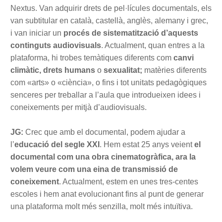
Nextus. Van adquirir drets de pel·lícules documentals, els
van subtitular en català, castellà, anglès, alemany i grec,
i van iniciar un
procés de sistematització d’aquests
continguts audiovisuals
. Actualment, quan entres a la
plataforma, hi trobes temàtiques diferents com
canvi
climàtic, drets humans
o
sexualitat;
matèries diferents
com «arts» o «ciència», o fins i tot unitats pedagògiques
senceres per treballar a l’aula que introdueixen idees i
coneixements per mitjà d’audiovisuals.
JG:
Crec que amb el documental, podem ajudar a
l’
educació del segle XXI
. Hem estat 25 anys veient
el
documental com una obra cinematogràfica, ara la
volem veure com una eina de transmissió de
coneixement
. Actualment, estem en unes tres-centes
escoles i hem anat evolucionant fins al punt de generar
una plataforma molt més senzilla, molt més intuïtiva.