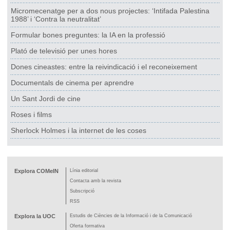
Micromecenatge per a dos nous projectes: ‘Intifada Palestina
1988’ i ‘Contra la neutralitat’
Formular bones preguntes: la IA en la professió
Plató de televisió per unes hores
Dones cineastes: entre la reivindicació i el reconeixement
Documentals de cinema per aprendre
Un Sant Jordi de cine
Roses i films
Sherlock Holmes i la internet de les coses
Explora COMeIN
Línia editorial
Contacta amb la revista
Subscripció
RSS
Explora la UOC
Estudis de Ciències de la Informació i de la Comunicació
Oferta formativa