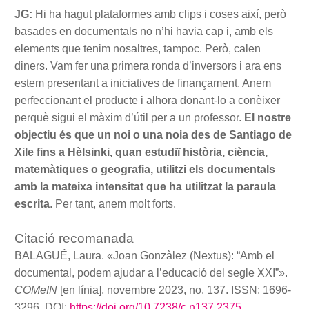
JG:
Hi ha hagut plataformes amb clips i coses així, però
basades en documentals no n’hi havia cap i, amb els
elements que tenim nosaltres, tampoc. Però, calen
diners. Vam fer una primera ronda d’inversors i ara ens
estem presentant a iniciatives de finançament. Anem
perfeccionant el producte i alhora donant-lo a conèixer
perquè sigui el màxim d’útil per a un professor.
El nostre
objectiu és que un noi o una noia des de Santiago de
Xile fins a Hèlsinki, quan estudiï història, ciència,
matemàtiques o geografia, utilitzi els documentals
amb la mateixa intensitat que ha utilitzat la paraula
escrita
. Per tant, anem molt forts.
Citació recomanada
BALAGUÉ, Laura. «Joan Gonzàlez (Nextus): “Amb el
documental, podem ajudar a l’educació del segle XXI”».
COMeIN
[en línia], novembre 2023, no. 137. ISSN: 1696-
3296. DOI:
https://doi.org/10.7238/c.n137.2375