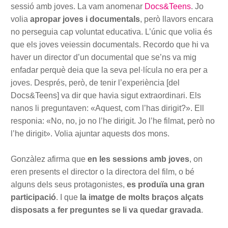
sessió amb joves. La vam anomenar
Docs&Teens
. Jo
volia
apropar joves i documentals
, però llavors encara
no perseguia cap voluntat educativa. L’únic que volia és
que els joves veiessin documentals. Recordo que hi va
haver un director d’un documental que se’ns va mig
enfadar perquè deia que la seva pel·lícula no era per a
joves. Després, però, de tenir l’experiència [del
Docs&Teens] va dir que havia sigut extraordinari. Els
nanos li preguntaven: «Aquest, com l’has dirigit?». Ell
responia: «No, no, jo no l’he dirigit. Jo l’he filmat, però no
l’he dirigit». Volia ajuntar aquests dos mons.
Gonzàlez afirma que
en les sessions amb joves
, on
eren presents el director o la directora del film, o bé
alguns dels seus protagonistes,
es produïa una gran
participació
. I que
la imatge de molts braços alçats
disposats a fer preguntes se li va quedar gravada
.