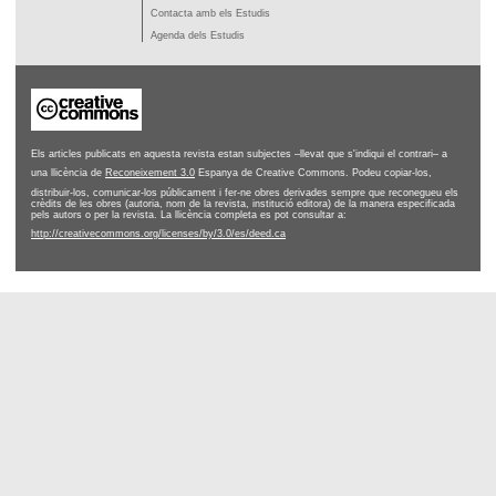
Contacta amb els Estudis
Agenda dels Estudis
Els articles publicats en aquesta revista estan subjectes –llevat que s'indiqui el contrari– a
una llicència de
Reconeixement 3.0
Espanya de Creative Commons. Podeu copiar-los,
distribuir-los, comunicar-los públicament i fer-ne obres derivades sempre que reconegueu els
crèdits de les obres (autoria, nom de la revista, institució editora) de la manera especificada
pels autors o per la revista. La llicència completa es pot consultar a:
http://creativecommons.org/licenses/by/3.0/es/deed.ca