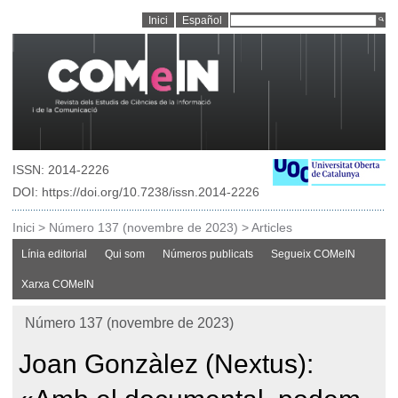
Inici
Español
ISSN: 2014-2226
DOI: https://doi.org/10.7238/issn.2014-2226
Inici
>
Número 137 (novembre de 2023)
>
Articles
Línia editorial
Qui som
Números publicats
Segueix COMeIN
Xarxa COMeIN
Número 137 (novembre de 2023)
Joan Gonzàlez (Nextus):