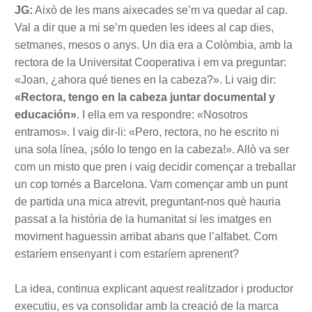
JG:
Això de les mans aixecades se’m va quedar al cap.
Val a dir que a mi se’m queden les idees al cap dies,
setmanes, mesos o anys. Un dia era a Colòmbia, amb la
rectora de la Universitat Cooperativa i em va preguntar:
«Joan, ¿ahora qué tienes en la cabeza?». Li vaig dir:
«Rectora, tengo en la cabeza juntar documental y
educación»
. I ella em va respondre: «Nosotros
entramos». I vaig dir-li: «Pero, rectora, no he escrito ni
una sola línea, ¡sólo lo tengo en la cabeza!». Allò va ser
com un misto que pren i vaig decidir començar a treballar
un cop tornés a Barcelona. Vam començar amb un punt
de partida una mica atrevit, preguntant-nos què hauria
passat a la història de la humanitat si les imatges en
moviment haguessin arribat abans que l’alfabet. Com
estaríem ensenyant i com estaríem aprenent?
La idea, continua explicant aquest realitzador i productor
executiu, es va consolidar amb la creació de la marca