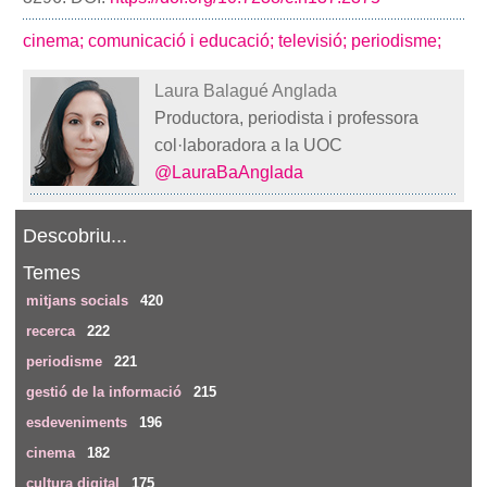
cinema;
comunicació i educació;
televisió;
periodisme;
Laura Balagué Anglada
Productora, periodista i professora
col·laboradora a la UOC
@LauraBaAnglada
Descobriu...
Temes
mitjans socials
420
recerca
222
periodisme
221
gestió de la informació
215
esdeveniments
196
cinema
182
cultura digital
175