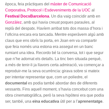
època, feia pràctiques del
màster de Comunicació
Corporativa, Protocol i Esdeveniments de la UOC
al
Festival DocsBarcelona
. Un dia vaig coincidir amb en
Gonzàlez
, amb qui havia creuat poques paraules, al
replà del despatx. Havíem arribat tots dos massa d’hora i
l’oficina encara era tancada. Mentre esperàvem algú amb
claus que ens obrís la porta, en Joan em va compartir
que feia només una estona era assegut en un banc
rumiant una idea. Recordo bé la conversa, tot i que segur
que n’he adornat els detalls. La tinc ben situada perquè,
a més de tenir-li ja llavors certa admiració, va començar a
reproduir-me la seva ocurrència: girava sobre si mateix
per intentar representar que, com un poliedre, el
documental
es podia també abordar des de diferents
vessants. Fins aquell moment, s’havia concebut com una
obra cinematogràfica, però la seva hipòtesi era que podia
ser, també, una
eina educativa
útil per a l’
aprenentatge
.