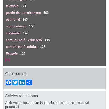
televisió
171
gestió del coneixement
163
publicitat
163
entreteniment
158
creativitat
142
comunicació i educació
138
comunicació política
128
lifestyle
122
(+)
Comparteix
Facebook
Twitter
LinkedIn
Share
Articles relacionats
Amb veu pròpia: quan la passió per comunicar esdevé
professió