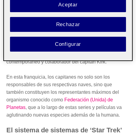
Asimismo, a partir de la década de 1980 se promovió
Aceptar
una serie de nuevas exploraciones espaciales
ambientadas en el siglo
XXIV
como
The Next Generation
(con el capitán Picard) o
Voyager
(con la capitana
Rechazar
Janeway), así como las precuelas de los siglos
XXII
y
XXIII
Enterprise
(con el capitán Archer),
Discovery
(con
Configurar
los capitanes Lorca o Pike) y, de emisión reciente, la
nueva
Strange New Worlds
con el capitán Pike como
contemporáneo y colaborador del capitán Kirk.
En esta franquicia, los capitanes no solo son los
responsables de sus respectivas naves, sino que
también constituyen los representantes máximos del
organismo conocido como
Federación (Unida) de
Planetas
, que a lo largo de estas series y películas va
aglutinando nuevas especies además de la humana.
El sistema de sistemas de ‘Star Trek’