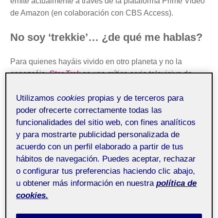
emite actualmente a través de la plataforma Prime Video
de Amazon (en colaboración con CBS Access).
No soy ‘trekkie’… ¿de qué me hablas?
Para quienes hayáis vivido en otro planeta y no la
conozcáis,
Star Trek
es una mítica serie televisiva de
ciencia ficción estadounidense que la cadena CBS
Utilizamos
cookies
propias y de terceros para
estrenó en 1966. Las aventuras del icónico capitán Kirk y
poder ofrecerte correctamente todas las
su tripulación igualmente icónica –el señor Spock, los
funcionalidades del sitio web, con fines analíticos
tenientes Sulu y Uhura, el doctor McCoy–, que recorrían
y para mostrarte publicidad personalizada de
la galaxia del siglo
XXIII
hasta llegar
«allí donde no ha
acuerdo con un perfil elaborado a partir de tus
estado nunca nadie»
, se convirtieron en un éxito
hábitos de navegación. Puedes aceptar, rechazar
internacional que llevó a rodar seis filmes relacionados
o configurar tus preferencias haciendo clic abajo,
con la serie y a escribir novelas derivadas y otras formas
u obtener más información en nuestra
política de
de
fan fiction
creadas por los seguidores de la serie
cookies.
original.