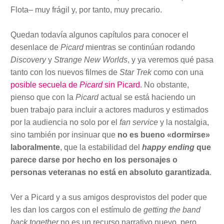
Flota– muy frágil y, por tanto, muy precario.
Quedan todavía algunos capítulos para conocer el
desenlace de
Picard
mientras se continúan rodando
Discovery
y
Strange New Worlds
, y ya veremos qué pasa
tanto con los nuevos filmes de
Star Trek
como con una
posible secuela de
Picard
sin Picard
. No obstante,
pienso que con la
Picard
actual se está haciendo un
buen trabajo para incluir a actores maduros y estimados
por la audiencia no solo por el
fan service
y la nostalgia,
sino también por insinuar que
no es bueno «dormirse»
laboralmente
, que la estabilidad del
happy ending
que
parece darse por hecho en los personajes o
personas veteranas no está en absoluto garantizada
.
Ver a Picard y a sus amigos desprovistos del poder que
les dan los cargos con el estímulo de
getting the band
back together
no es un recurso narrativo nuevo, pero