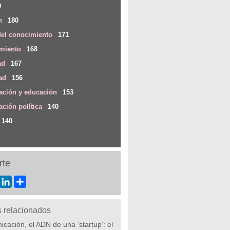
9
n
180
del conocimiento
171
imiento
168
ad
167
ad
156
ción y educación
153
ción política
140
140
te
ebook
Twitter
LinkedIn
Share
s relacionados
cación, el ADN de una ‘startup’: el