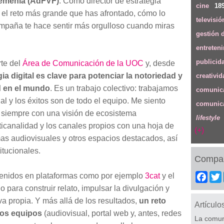
emenia (AdFVF)
: Como director de estrategia
cine
18
o el reto más grande que has afrontado, cómo lo
televisió
ampaña te hace sentir más orgulloso cuando miras
gestión 
entreten
publicid
te del
Área de Comunicación de la UOC
y, desde
ia digital es clave para potenciar la notoriedad y
creativid
ad en el mundo
. Es un trabajo colectivo: trabajamos
comunica
ial y los éxitos son de todo el equipo. Me siento
comunica
 siempre con una visión de ecosistema
lifestyle
ticanalidad y los canales propios con una hoja de
(+)
mas audiovisuales y otros espacios destacados, así
itucionales.
Compar
tenidos en plataformas como por ejemplo
3cat
y el
Fac
 para construir relato, impulsar la divulgación y
iva propia. Y más allá de los resultados,
un reto
Artículo
los equipos
(audiovisual, portal web y, antes, redes
La comuni