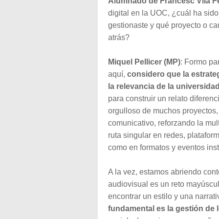
Alumnado de Francesc Vila F
digital en la UOC, ¿cuál ha sid
gestionaste y qué proyecto o c
atrás?
Miquel Pellicer (MP)
: Formo par
aquí,
considero que la estrateg
la relevancia de la universid
para construir un relato diferenc
orgulloso de muchos proyectos,
comunicativo, reforzando la mul
ruta singular en redes, platafor
como en formatos y eventos inst
A la vez, estamos abriendo con
audiovisual es un reto mayúsculo
encontrar un estilo y una narrat
fundamental es la gestión de 