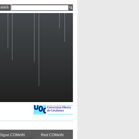
atalà
Sigue COMeIN
Red COMeIN