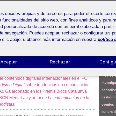
mos
cookies
propias y de terceros para poder ofrecerte corr
r: «Potenciar la comunidad e
s funcionalidades del sitio web, con fines analíticos y para 
ad personalizada de acuerdo con un perfil elaborado a partir 
egia de comunicación» (I)
de navegación. Puedes aceptar, rechazar o configurar tus p
 clic abajo, u obtener más información en nuestra
política 
.
tropólogo, formado en medios locales, es director de
Descubr
Aceptar
Rechazar
Configu
de Comunicación de la UOC. Ha ocupado cargos
Temas
nterprofit, director de Estrategia y Comunicación en
medios s
de contenidos digitales internacionales en el FC
investig
odismo Digital
sobre tendencias en comunicación,
periodi
 (IA). Galardonado en los Premis Blocs Catalunya
gestión 
 BCN MediaLab y autor de
La comunicación en la
iodistas
.
eventos
cultura d