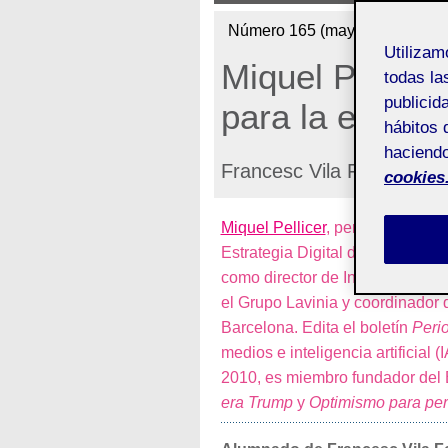
Número 165 (mayo de 2026)
Utiliza
Miquel Pellice
todas la
publicid
para la estrat
hábitos 
haciendo
Francesc Vila Femenia
cookies
Miquel Pellicer
, periodista y an
Estrategia Digital de la Área 
como director de Innovación en I
el Grupo Lavinia y coordinador 
Barcelona. Edita el boletín
Peri
medios e inteligencia artificial
2010, es miembro fundador del
era Trump
y
Optimismo para per