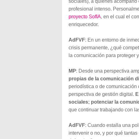
sociales), a quienes acompaño 
profesional intenso. Personalmen
proyecto SofIA
, en el cual el co
enriquecedor.
AdFVF
: En un entorno de inme
crisis permanente, ¿qué compete
la comunicación para proteger y 
MP
: Desde una perspectiva amp
propias de la comunicación di
periodística o de comunicación 
perspectiva de gestión digital.
E
sociales; potenciar la comunic
que continuar trabajando con las
AdFVF
: Cuando estalla una po
intervenir o no, y por qué tant