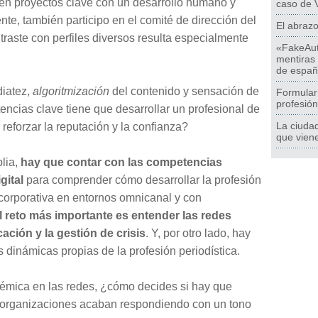
en proyectos clave con un desarrollo humano y
caso de V
te, también participo en el comité de dirección del
El abrazo
ntraste con perfiles diversos resulta especialmente
«FakeAut
mentiras
de españ
diatez,
algoritmización
del contenido y sensación de
Formular 
profesión
ncias clave tiene que desarrollar un profesional de
La ciudad
reforzar la reputación y la confianza?
que vien
lia,
hay que contar con las competencias
gital
para comprender cómo desarrollar la profesión
corporativa en entornos omnicanal y con
l reto más importante es entender las redes
ación y la gestión de crisis
. Y, por otro lado, hay
 dinámicas propias de la profesión periodística.
lémica en las redes, ¿cómo decides si hay que
as organizaciones acaban respondiendo con un tono