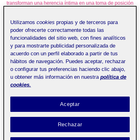
transforman una herencia íntima en una toma de posición
política.
Utilizamos
cookies
propias y de terceros para
A comienzos de 2026, la retirada del escritor
David Uclés
poder ofrecerte correctamente todas las
de unas jornadas sobre la Guerra Civil organizadas por
funcionalidades del sitio web, con fines analíticos
Arturo Pérez-Reverte en Sevilla
reabrió la vieja discusión
y para mostrarte publicidad personalizada de
sobre quién puede hablar del pasado, desde qué marco
acuerdo con un perfil elaborado a partir de tus
y a costa de qué blanqueamientos. La presencia de
José
hábitos de navegación. Puedes aceptar, rechazar
María Aznar
e
Iván Espinosa de los Monteros
en el cartel
o configurar tus preferencias haciendo clic abajo,
y el propio título del encuentro,
1936. La guerra que
u obtener más información en nuestra
política de
perdimos todos
, convirtieron el evento en un síntoma
cookies.
más de que
la memoria del franquismo sigue siendo
un terreno de disputa
.
Aceptar
El gesto de Uclés tenía, además, una dimensión
personal.
La península de las casas vacías
(2025) nace,
Rechazar
en buena medida, de las historias que su abuelo le contó
sobre la Guerra Civil. Su retirada puede leerse como la