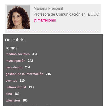
Mariana Freijomil
Profesora de Comunicación en la UOC
@mafreijomil
Descubrir...
Temas
medios sociales
434
investigación
242
periodismo
234
gestión de la información
216
eventos
210
cultura digital
193
cine
189
televisión
180