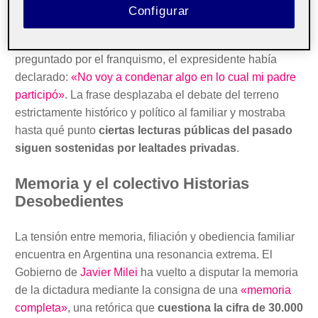
negativa a dejar que ese legado narrativo se tratara con
Configurar
equidistancia. En ese mismo contexto, la presencia de
Aznar tampoco era inocente. Meses antes, al ser
preguntado por el franquismo, el expresidente había
declarado:
«No voy a condenar algo en lo cual mi padre
participó»
. La frase desplazaba el debate del terreno
estrictamente histórico y político al familiar y mostraba
hasta qué punto
ciertas lecturas públicas del pasado
siguen sostenidas por lealtades privadas
.
Memoria y el colectivo Historias
Desobedientes
La tensión entre memoria, filiación y obediencia familiar
encuentra en Argentina una resonancia extrema. El
Gobierno de
Javier Milei
ha vuelto a disputar la memoria
de la dictadura mediante la consigna de una
«memoria
completa»
, una retórica que
cuestiona la cifra de 30.000