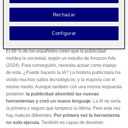
«
Mono y mona
» (Anís del Mono), «
Toro de Osborne
»
(Osborne), «
Hola, soy Edu; feliz Navidad
» (Airtel),
Rechazar
«
Pónselo, póntelo
» (Ministerio de Sanidad), «
Bienvenido
a la república independiente de tu Casa
» (IKEA) o «
Mi
vecino Jose
» (ING), son campañas que viven en la
Configurar
mente de gran parte de la población.
El 68 % de los españoles creen que la publicidad
moldea la sociedad, según un estudio de Amazon Ads
(2024). Para conseguirlo, necesita actuar como espejo
de esta. ¿Puede hacerlo la IA? La historia publicitaria ha
vivido muchos saltos tecnológicos, y la mayoría con el
mismo miedo. Aunque también con una misma respuesta
posterior:
la publicidad absorbió las nuevas
herramientas y creó un nuevo lenguaje
. La IA no sería
la primera y seguro que tampoco la última. Pero esta vez
hay matices diferentes.
Por primera vez la herramienta
no solo ejecuta
. También es capaz de devolver