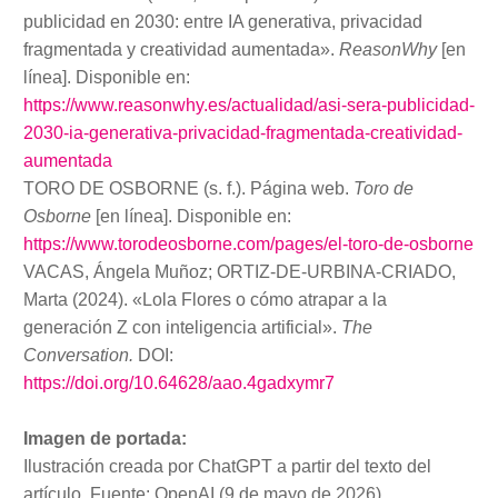
publicidad en 2030: entre IA generativa, privacidad
fragmentada y creatividad aumentada».
ReasonWhy
[en
línea]. Disponible en:
https://www.reasonwhy.es/actualidad/asi-sera-publicidad-
2030-ia-generativa-privacidad-fragmentada-creatividad-
aumentada
TORO DE OSBORNE (s. f.). Página web.
Toro de
Osborne
[en línea]. Disponible en:
https://www.torodeosborne.com/pages/el-toro-de-osborne
VACAS, Ángela Muñoz; ORTIZ-DE-URBINA-CRIADO,
Marta (2024). «Lola Flores o cómo atrapar a la
generación Z con inteligencia artificial».
The
Conversation.
DOI:
https://doi.org/10.64628/aao.4gadxymr7
Imagen de portada:
Ilustración creada por ChatGPT a partir del texto del
artículo. Fuente: OpenAI (9 de mayo de 2026).