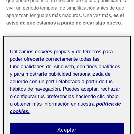
que puede potenciar la creación de cultura publicitaria, o
vivir un periodo temporal de simplificación antes de que
aparezcan lenguajes más maduros. Una vez más,
es el
aviso de que estamos a punto de crear algo nuevo
.
Este artículo busca comprender si la IA es capaz de
generar cultura publicitaria, si puede beber de la
Utilizamos
cookies
propias y de terceros para
sociedad para devolverle algo digno de permanecer en
poder ofrecerte correctamente todas las
el imaginario colectivo.
funcionalidades del sitio web, con fines analíticos
y para mostrarte publicidad personalizada de
¿Qué convierte una campaña en
acuerdo con un perfil elaborado a partir de tus
cultura?
hábitos de navegación. Puedes aceptar, rechazar
o configurar tus preferencias haciendo clic abajo,
Campañas convertidas en frases hechas, en orgullo
u obtener más información en nuestra
política de
colectivo o en una identidad compartida. Cuando una
cookies.
marca deja únicamente de transaccionar y comienza a
significar, se abre hueco en la cultura publicitaria.
Aceptar