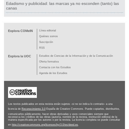
Edadismo y publicidad: las marcas ya no esconden (tanto) las
canas
Explora COMeIN
Línea editorial
Quiénes somos
Suscripción
RSS
Explora la UOC
Estudios de Ciencias de la Información y de la Comunicación
Oferta formativa
Contacta con los Estudios
Agenda de los Estudios
Los textos publicados en esta revista están sujetos –si no se indica lo contrario– a una
licencia de
Reconocimiento 3.0
España de Creative Commons. Puede copiarlos, distribuirlos,
comunicarlos públicamente, hacer obras derivadas y usos comerciales siempre que
reconozca los créditos de las obras (autoría, nombre de la revista, institución editora) de la
manera especificada por los autores o por la revista. La licencia completa se puede consultar
en
http://creativecommons.org/licenses/by/3.0/es/deed.es
.