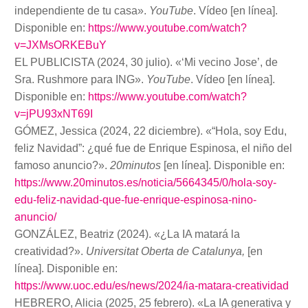
independiente de tu casa».
YouTube
. Vídeo [en línea].
Disponible en:
https://www.youtube.com/watch?
v=JXMsORKEBuY
EL PUBLICISTA (2024, 30 julio). «‘Mi vecino Jose’, de
Sra. Rushmore para ING».
YouTube
. Vídeo [en línea].
Disponible en:
https://www.youtube.com/watch?
v=jPU93xNT69I
GÓMEZ, Jessica (2024, 22 diciembre). «“Hola, soy Edu,
feliz Navidad”: ¿qué fue de Enrique Espinosa, el niño del
famoso anuncio?».
20minutos
[en línea]. Disponible en:
https://www.20minutos.es/noticia/5664345/0/hola-soy-
edu-feliz-navidad-que-fue-enrique-espinosa-nino-
anuncio/
GONZÁLEZ, Beatriz (2024). «¿La IA matará la
creatividad?».
Universitat Oberta de Catalunya,
[en
línea]. Disponible en:
https://www.uoc.edu/es/news/2024/ia-matara-creatividad
HEBRERO, Alicia (2025, 25 febrero). «La IA generativa y