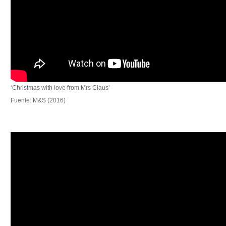
‘Christmas with love from Mrs Claus’
Fuente: M&S (2016)