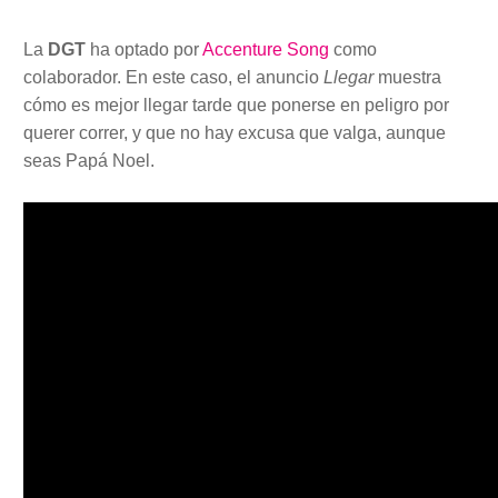
La
DGT
ha optado por
Accenture Song
como
colaborador. En este caso, el anuncio
Llegar
muestra
cómo es mejor llegar tarde que ponerse en peligro por
querer correr, y que no hay excusa que valga, aunque
seas Papá Noel.