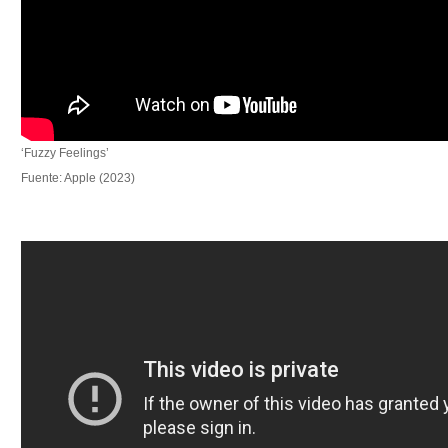
‘Fuzzy Feelings’
Fuente: Apple (2023)