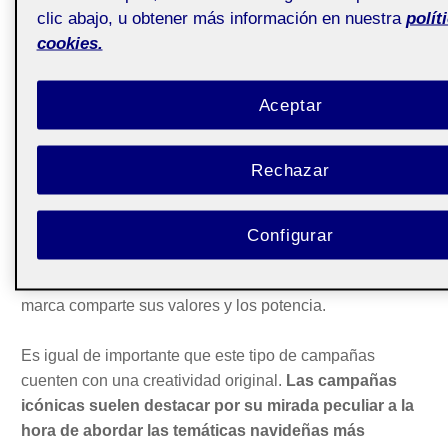
emocional, sino que también refuerza la imagen
clic abajo, u obtener más información en nuestra
polít
corporativa. De este modo, además, las marcas tienen la
cookies.
oportunidad de contribuir a la formación de recuerdos a
través de anuncios que perduran en la memoria de las
Aceptar
personas. Estos, asociados al producto, pueden influir
positivamente en la fidelización de su público a lo largo
del tiempo. En un momento de alto crecimiento de las
Rechazar
marcas blancas, la publicidad es muy necesaria para
destacar entre la multitud. Todo aquello relacionado con
la responsabilidad social corporativa y la participación en
Configurar
actividades altruistas también se suele transmitir en este
tipo de mensajes, mostrando a los consumidores que la
marca comparte sus valores y los potencia.
Es igual de importante que este tipo de campañas
cuenten con una creatividad original.
Las campañas
icónicas suelen destacar por su mirada peculiar a la
hora de abordar las temáticas navideñas más