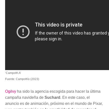
‘CampofrI.A’
Fuente: Campofrío (2023)
Ogilvy
ha sido la agencia escogida para hacer la última
campaña navideña de
Suchard
. En este caso, el
anuncio es de animación, próximo en el mundo de Pixar,