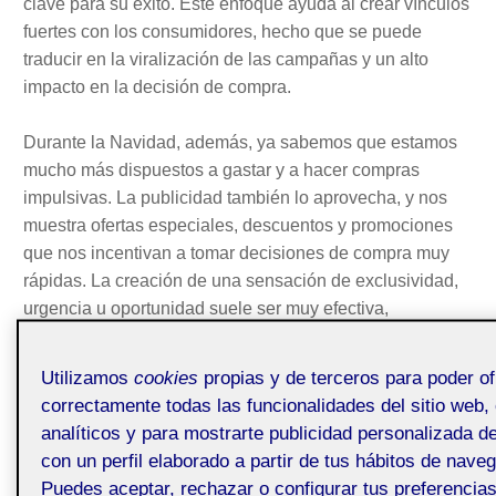
clave para su éxito. Este enfoque ayuda al crear vínculos
fuertes con los consumidores, hecho que se puede
traducir en la viralización de las campañas y un alto
impacto en la decisión de compra.
Durante la Navidad, además, ya sabemos que estamos
mucho más dispuestos a gastar y a hacer compras
impulsivas. La publicidad también lo aprovecha, y nos
muestra ofertas especiales, descuentos y promociones
que nos incentivan a tomar decisiones de compra muy
rápidas. La creación de una sensación de exclusividad,
urgencia u oportunidad suele ser muy efectiva,
especialmente durante este periodo.
Utilizamos
cookies
propias y de terceros para poder of
La temporada navideña es un momento en el que la
correctamente todas las funcionalidades del sitio web, 
generosidad y la solidaridad están en primer plano, por
analíticos y para mostrarte publicidad personalizada d
lo que la comunicación que incorpora estos valores a sus
con un perfil elaborado a partir de tus hábitos de nave
campañas publicitarias no solo crea una conexión
Puedes aceptar, rechazar o configurar tus preferencia