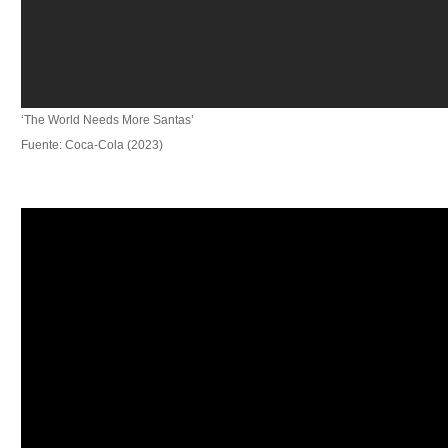
‘The World Needs More Santas’
Fuente: Coca-Cola (2023)