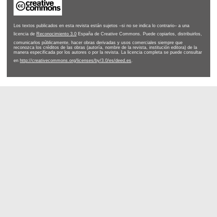
Los textos publicados en esta revista están sujetos –si no se indica lo contrario– a una
licencia de
Reconocimiento 3.0
España de Creative Commons. Puede copiarlos, distribuirlos,
comunicarlos públicamente, hacer obras derivadas y usos comerciales siempre que
reconozca los créditos de las obras (autoría, nombre de la revista, institución editora) de la
manera especificada por los autores o por la revista. La licencia completa se puede consultar
en
http://creativecommons.org/licenses/by/3.0/es/deed.es
.