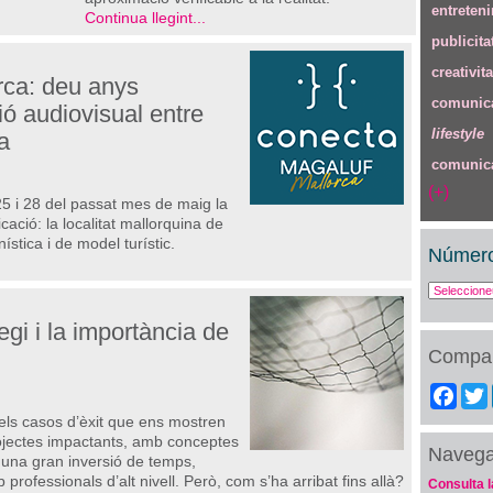
entreten
Continua llegint...
publicita
creativita
rca: deu anys
comunica
ó audiovisual entre
lifestyle
a
comunica
(+)
25 i 28 del passat mes de maig la
ació: la localitat mallorquina de
stica i de model turístic.
Número
egi i la importància de
Compar
Fac
n els casos d’èxit que ens mostren
ojectes impactants, amb conceptes
Naveg
una gran inversió de temps,
professionals d’alt nivell. Però, com s’ha arribat fins allà?
Consulta l