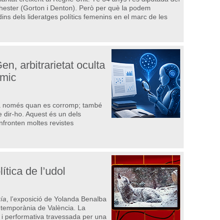
chester (Gorton i Denton). Però per què la podem
dins dels lideratges polítics femenins en el marc de les
n, arbitrarietat oculta
èmic
ada només quan es corromp; també
 dir-ho. Aquest és un dels
fronten moltes revistes
ítica de l’udol
ía
, l’exposició de Yolanda Benalba
temporània de València. La
l i performativa travessada per una