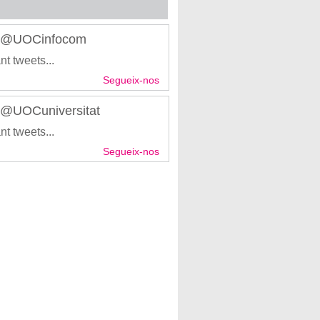
r @UOCinfocom
nt tweets...
Segueix-nos
r @UOCuniversitat
nt tweets...
Segueix-nos