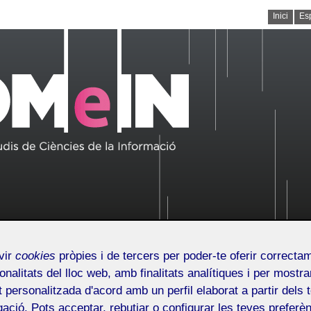
Inici
Es
vir
cookies
pròpies i de tercers per poder-te oferir correcta
/issn.2014-2226
onalitats del lloc web, amb finalitats analítiques i per mostra
at personalitzada d'acord amb un perfil elaborat a partir dels 
Línia editorial
Qui som
Números publicats
Seg
ació. Pots acceptar, rebutjar o configurar les teves preferèn