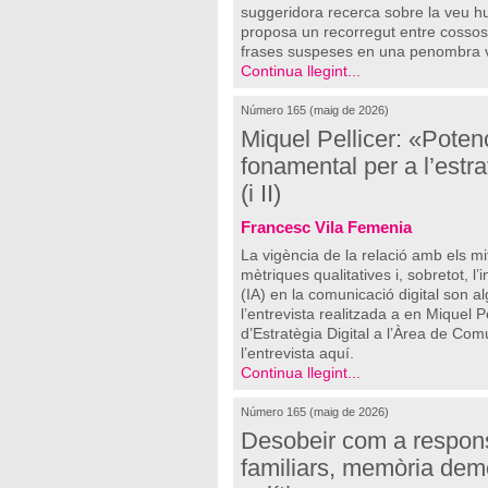
suggeridora recerca sobre la veu hu
proposa un recorregut entre cossos, 
frases suspeses en una penombra 
Continua llegint...
Número 165 (maig de 2026)
Miquel Pellicer: «Poten
fonamental per a l’estr
(i II)
Francesc Vila Femenia
La vigència de la relació amb els mit
mètriques qualitatives i, sobretot, l’i
(IA) en la comunicació digital son 
l’entrevista realitzada a en Miquel P
d’Estratègia Digital a l’Àrea de Co
l’entrevista aquí.
Continua llegint...
Número 165 (maig de 2026)
Desobeir com a responsa
familiars, memòria demo