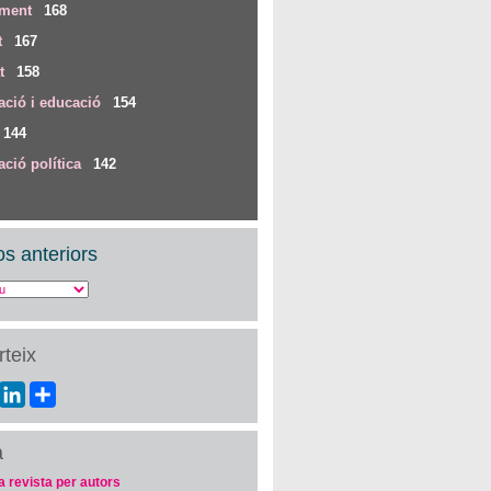
iment
168
t
167
t
158
ció i educació
154
144
ció política
142
s anteriors
teix
ebook
Twitter
LinkedIn
Share
a
a revista per autors