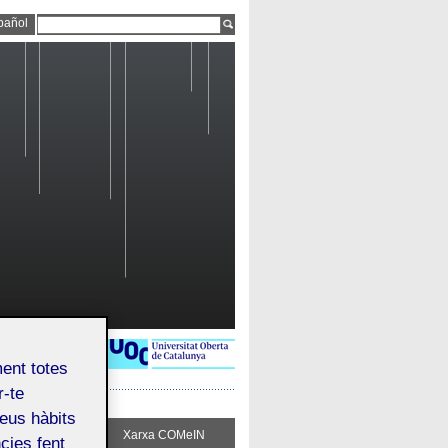
pañol
ment totes
r-te
teus hàbits
ueix COMeIN
Xarxa COMeIN
cies fent