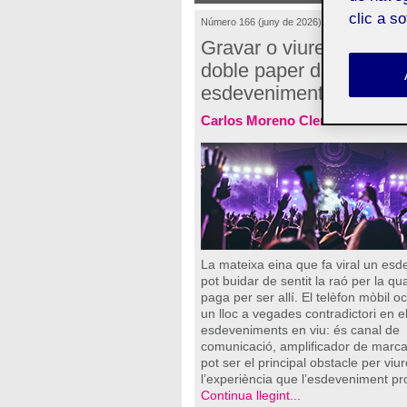
clic a s
Número 166 (juny de 2026)
Gravar o viure l’experiè
doble paper del mòbil e
esdeveniments
Carlos Moreno Clemente
La mateixa eina que fa viral un es
pot buidar de sentit la raó per la qu
paga per ser allí. El telèfon mòbil o
un lloc a vegades contradictori en e
esdeveniments en viu: és canal de
comunicació, amplificador de marca 
pot ser el principal obstacle per viur
l’experiència que l’esdeveniment pr
Continua llegint...