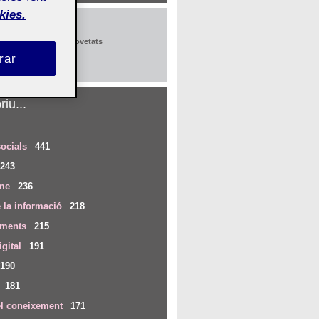
kies.
x
pció al butlletí de novetats
rar
iu...
ocials
441
243
me
236
 la informació
218
iments
215
igital
191
190
181
el coneixement
171