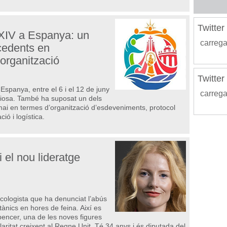
Twitte
 XIV a Espanya: un
carrega
cedents en
 organització
Twitte
 Espanya, entre el 6 i el 12 de juny
carrega
giosa. També ha suposat un dels
ai en termes d’organització d’esdeveniments, protocol
ió i logística.
 el nou lideratge
ecologista que ha denunciat l’abús
tànics en hores de feina. Així es
encer, una de les noves figures
ritat creixent al Regne Unit. Té 34 anys i és diputada del