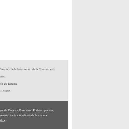
Ciències de la Informació i de la Comunicació
ativa
b els Estudis
 Estudis
ya de Creative Commons. Podeu copiar-los,
evista, institució editora) de la manera
ed.ca