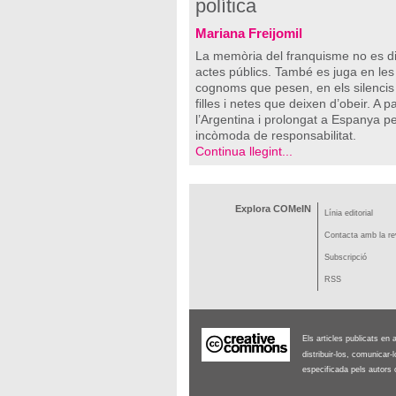
política
Mariana Freijomil
La memòria del franquisme no es dis
actes públics. També es juga en les 
cognoms que pesen, en els silencis q
filles i netes que deixen d’obeir. A
l’Argentina i prolongat a Espanya 
incòmoda de responsabilitat.
Continua llegint...
Explora COMeIN
Línia editorial
Contacta amb la re
Subscripció
RSS
Els articles publicats en 
distribuir-los, comunicar
especificada pels autors o