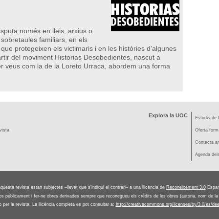
puta només en lleis, arxius o
sobretaules familiars, en els
ue protegeixen els victimaris i en les històries d’algunes
 partir del moviment Historias Desobedientes, nascut a
per veus com la de la Loreto Urraca, abordem una forma
Explora la UOC
Estudis de 
vista
Oferta form
Contacta am
Agenda dels
aquesta revista estan subjectes –llevat que s'indiqui el contrari– a una llicència de
Reconeixement 3.0
Espan
-los públicament i fer-ne obres derivades sempre que reconegueu els crèdits de les obres (autoria, nom de la r
 per la revista. La llicència completa es pot consultar a:
http://creativecommons.org/licenses/by/3.0/es/de