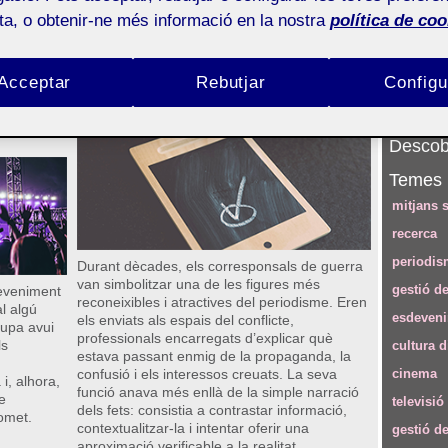
ota, o obtenir-ne més informació en la nostra
política de coo
Número 166 (juny de 2026)
Seguei
ncia: el
Col·lectiu verificador:
Subscri
n els
corresponsals de la veritat
Acceptar
Rebutjar
Configu
RSS
Alexandre López-Borrull
Descobr
Temes
mitjans s
recerca
periodis
Durant dècades, els corresponsals de guerra
van simbolitzar una de les figures més
gestió de
deveniment
reconeixibles i atractives del periodisme. Eren
al algú
esdeven
els enviats als espais del conflicte,
cupa avui
professionals encarregats d’explicar què
ls
cultura d
estava passant enmig de la propaganda, la
confusió i els interessos creuats. La seva
cinema
i, alhora,
funció anava més enllà de la simple narració
e
televisió
dels fets: consistia a contrastar informació,
omet.
contextualitzar-la i intentar oferir una
gestió d
aproximació verificable a la realitat.