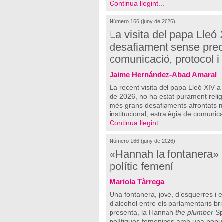
Continua llegint...
Número 166 (juny de 2026)
La visita del papa Lleó
desafiament sense pre
comunicació, protocol i
Jaime Hernández-Abad Amaral
La recent visita del papa Lleó XIV a
de 2026, no ha estat purament reli
més grans desafiaments afrontats m
institucional, estratègia de comunicac
Continua llegint...
Número 166 (juny de 2026)
«Hannah la fontanera» i
polític femení
Mariola Tàrrega
Una fontanera, jove, d’esquerres i 
d’alcohol entre els parlamentaris bri
presenta, la Hannah
the plumber
Sp
polítiques femenines amb una popula