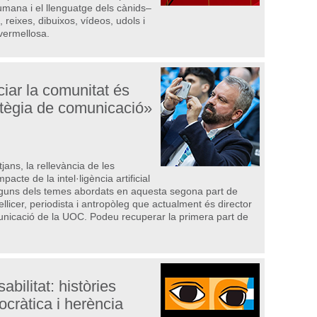
mana i el llenguatge dels cànids–
reixes, dibuixos, vídeos, udols i
vermellosa.
ciar la comunitat és
atègia de comunicació»
jans, la rellevància de les
mpacte de la intel·ligència artificial
alguns dels temes abordats en aquesta segona part de
ellicer, periodista i antropòleg que actualment és director
municació de la UOC. Podeu recuperar la primera part de
bilitat: històries
cràtica i herència