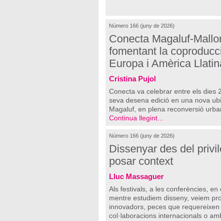
Número 166 (juny de 2026)
Conecta Magaluf-Mallo
fomentant la coproducci
Europa i Amèrica Llatin
Cristina Pujol
Conecta va celebrar entre els dies 
seva desena edició en una nova ubic
Magaluf, en plena reconversió urbaní
Continua llegint...
Número 166 (juny de 2026)
Dissenyar des del privil
posar context
Lluc Massaguer
Als festivals, a les conferències, e
mentre estudiem disseny, veiem pr
innovadors, peces que requereixen 
col·laboracions internacionals o amb 