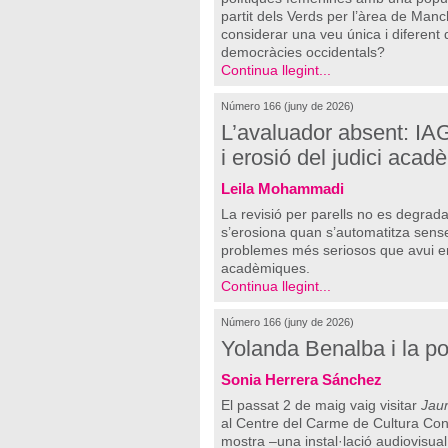
partit dels Verds per l’àrea de Man
considerar una veu única i diferent 
democràcies occidentals?
Continua llegint...
Número 166 (juny de 2026)
L’avaluador absent: IAGe
i erosió del judici acad
Leila Mohammadi
La revisió per parells no es degr
s’erosiona quan s’automatitza sense
problemes més seriosos que avui en
acadèmiques.
Continua llegint...
Número 166 (juny de 2026)
Yolanda Benalba i la pol
Sonia Herrera Sánchez
El passat 2 de maig vaig visitar
Jaur
al Centre del Carme de Cultura Con
mostra –una instal·lació audiovisua