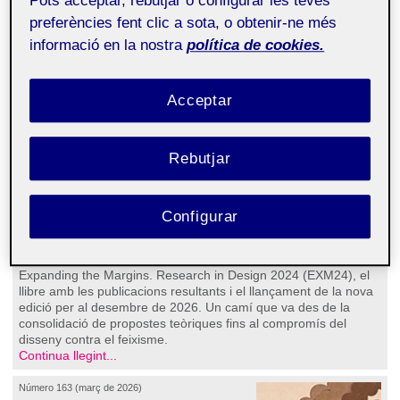
Pots acceptar, rebutjar o configurar les teves
l’acció en la recerca en disseny
preferències fent clic a sota, o obtenir-ne més
Elena Bartomeu Magaña
informació en la nostra
política de cookies.
Acceptar
Rebutjar
Configurar
El passat 11 de febrer d’aquest 2026, el Hub de Recerca de la
UOC va acollir la presentació dels resultats del congrés
Expanding the Margins. Research in Design 2024 (EXM24), el
llibre amb les publicacions resultants i el llançament de la nova
edició per al desembre de 2026. Un camí que va des de la
consolidació de propostes teòriques fins al compromís del
disseny contra el feixisme.
Continua llegint...
Número 163 (març de 2026)