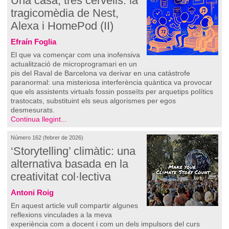
Una casa, tres cervells: la
tragicomèdia de Nest,
Alexa i HomePod (II)
Efraín Foglia
El que va començar com una inofensiva
actualització de microprogramari en un
pis del Raval de Barcelona va derivar en una catàstrofe
paranormal: una misteriosa interferència quàntica va provocar
que els assistents virtuals fossin posseïts per arquetips polítics
trastocats, substituint els seus algorismes per egos
desmesurats.
Continua llegint...
Número 162 (febrer de 2026)
‘Storytelling’ climàtic: una
alternativa basada en la
creativitat col·lectiva
Antoni Roig
En aquest article vull compartir algunes
reflexions vinculades a la meva
experiència com a docent i com un dels impulsors del curs