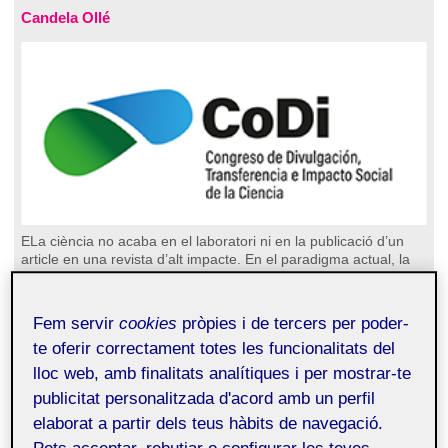
Candela Ollé
ELa ciència no acaba en el laboratori ni en la publicació d’un
article en una revista d’alt impacte. En el paradigma actual, la
recerca només completa el seu cicle quan el coneixement
retorna a qui el finança i el necessita: la societat. Sota aquesta
premissa, vaig participar en el recent Congrés CoDI, en el qual
Fem servir
cookies
pròpies i de tercers per poder-
es va debatre, entre altres aspectes, com la Ciència Oberta i la
te oferir correctament totes les funcionalitats del
comunicació científica estratègica són les claus per
democratitzar el saber i afrontar les complexitats del segle XXI.
lloc web, amb finalitats analítiques i per mostrar-te
Continua llegint...
publicitat personalitzada d'acord amb un perfil
Número 163 (març de 2026)
elaborat a partir dels teus hàbits de navegació.
Expandint els marges: de la reflexió a