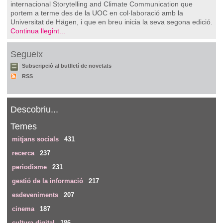
internacional Storytelling and Climate Communication que
portem a terme des de la UOC en col·laboració amb la
Universitat de Hägen, i que en breu inicia la seva segona edició.
Continua llegint...
Segueix
Subscripció al butlletí de novetats
RSS
Descobriu...
Temes
mitjans socials
431
recerca
237
periodisme
231
gestió de la informació
217
esdeveniments
207
cinema
187
cultura digital
186