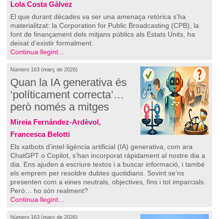
Lola Costa Gálvez
El que durant dècades va ser una amenaça retòrica s’ha
materialitzat: la Corporation for Public Broadcasting (CPB), la
font de finançament dels mitjans públics als Estats Units, ha
deixat d’existir formalment.
Continua llegint...
Número 163 (març de 2026)
Quan la IA generativa és
‘políticament correcta’…
però només a mitges
Mireia Fernández-Ardèvol,
Francesca Belotti
Els xatbots d’intel·ligència artificial (IA) generativa, com ara
ChatGPT o Copilot, s’han incorporat ràpidament al nostre dia a
dia. Ens ajuden a escriure textos i a buscar informació, i també
els emprem per resoldre dubtes quotidians. Sovint se’ns
presenten com a eines neutrals, objectives, fins i tot imparcials.
Però… ho són realment?
Continua llegint...
Número 163 (març de 2026)