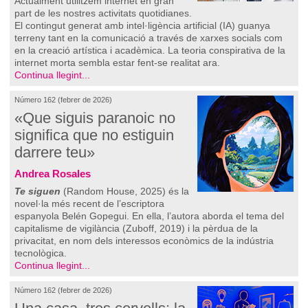
Actualment utilitzem internet en gran
part de les nostres activitats quotidianes.
El contingut generat amb intel·ligència artificial (IA) guanya
terreny tant en la comunicació a través de xarxes socials com
en la creació artística i acadèmica. La teoria conspirativa de la
internet morta sembla estar fent-se realitat ara.
Continua llegint...
Número 162 (febrer de 2026)
«Que siguis paranoic no
significa que no estiguin
darrere teu»
Andrea Rosales
Te siguen
(Random House, 2025) és la
novel·la més recent de l’escriptora
espanyola Belén Gopegui. En ella, l’autora aborda el tema del
capitalisme de vigilància (Zuboff, 2019) i la pèrdua de la
privacitat, en nom dels interessos econòmics de la indústria
tecnològica.
Continua llegint...
Número 162 (febrer de 2026)