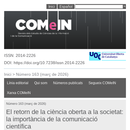
Inici
Español
ISSN: 2014-2226
DOI: https://doi.org/10.7238/issn.2014-2226
Inici
>
Número 163 (març de 2026)
Línia editorial
Qui som
Números publicats
Segueix COMeIN
Xarxa COMeIN
Número 163 (març de 2026)
El retorn de la ciència oberta a la societat:
la importància de la comunicació
científica