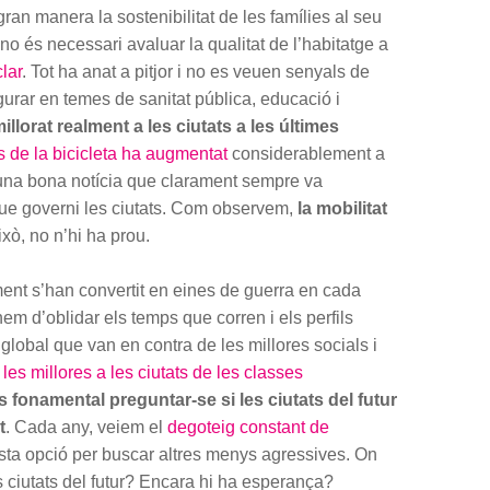
an manera la sostenibilitat de les famílies al seu
no és necessari avaluar la qualitat de l’habitatge a
clar
. Tot ha anat a pitjor i no es veuen senyals de
urar en temes de sanitat pública, educació i
illorat realment a les ciutats a les últimes
ús de la bicicleta ha augmentat
considerablement a
 una bona notícia que clarament sempre va
que governi les ciutats. Com observem,
la mobilitat
xò, no n’hi ha prou.
ent s’han convertit en eines de guerra en cada
em d’oblidar els temps que corren i els perfils
global que van en contra de les millores socials i
les millores a les ciutats de les classes
s fonamental preguntar-se si les ciutats del futur
t
. Cada any, veiem el
degoteig constant de
ta opció per buscar altres menys agressives. On
 ciutats del futur? Encara hi ha esperança?