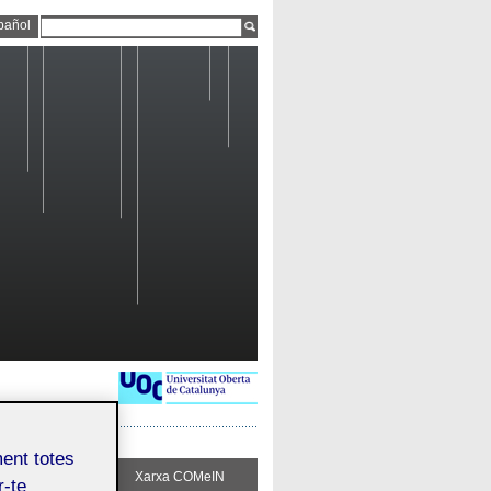
pañol
ment totes
ueix COMeIN
Xarxa COMeIN
r-te