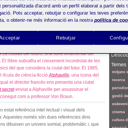
at personalitzada d'acord amb un perfil elaborat a partir dels 
3)
ació. Pots acceptar, rebutjar o configurar les teves preferèn
utur: serà millor la ciutat que 
ota, o obtenir-ne més informació en la nostra
política de coo
Acceptar
Rebutjar
Configu
4
La ciudad del futuro
, una obra fonamental del
Descobr
El llibre subratlla el creixement incontrolat de les
Temes
sics del que considera la ciutat del futur. El 1965,
mitjans s
·lícula de ciència-ficció
Alphaville
, una icona del
recerca
qual el director francès ens presenta una ciutat
periodis
 secret
enviat a Alphaville per assassinar el
gestió de
fic conegut com a professor Von Braun.
esdeven
n estat referència intel·lectual i visual dels
cinema
tur. Aquestes només són dues referències dins
cultura d
s dibuixen un univers somiat, problemàtic i, que
televisió