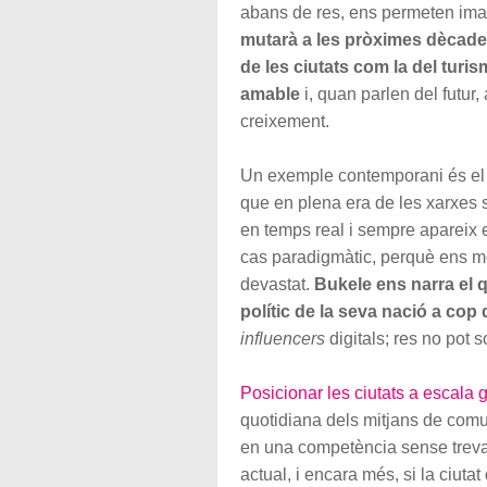
abans de res, ens permeten ima
mutarà a les pròximes dècad
de les ciutats com la del turis
amable
i, quan parlen del futur, 
creixement.
Un exemple contemporani és el
que en plena era de les xarxes 
en temps real i sempre apareix e
cas paradigmàtic, perquè ens mos
devastat.
Bukele ens narra el 
polític de la seva nació a cop 
influencers
digitals; res no pot s
Posicionar les ciutats a escala 
quotidiana dels mitjans de comun
en una competència sense treva.
actual, i encara més, si la ciutat