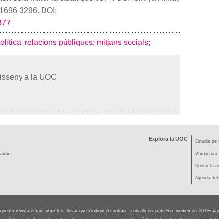
 1696-3296. DOI:
2377
lítica;
relacions públiques;
mitjans socials;
Disseny a la UOC
Explora la UOC
Estudis de 
vista
Oferta form
Contacta am
Agenda dels
aquesta revista estan subjectes –llevat que s'indiqui el contrari– a una llicència de
Reconeixement 3.0
Espan