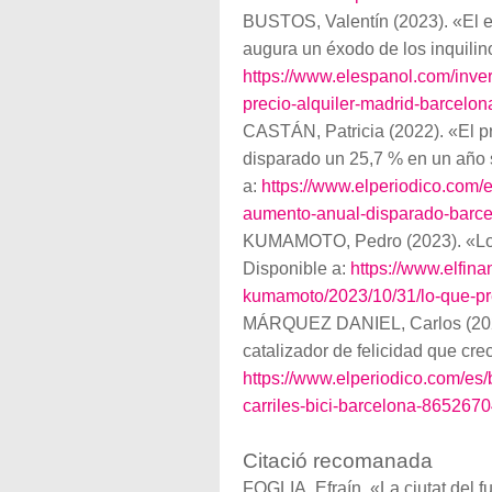
BUSTOS, Valentín (2023). «El el
augura un éxodo de los inquili
https://www.elespanol.com/inve
precio-alquiler-madrid-barcelo
CASTÁN, Patricia (2022). «El pr
disparado un 25,7 % en un año 
a:
https://www.elperiodico.com/
aumento-anual-disparado-barce
KUMAMOTO, Pedro (2023). «Lo 
Disponible a:
https://www.elfin
kumamoto/2023/10/31/lo-que-pr
MÁRQUEZ DANIEL, Carlos (2023)
catalizador de felicidad que cr
https://www.elperiodico.com/es
carriles-bici-barcelona-865267
Citació recomanada
FOGLIA, Efraín. «La ciutat del fu