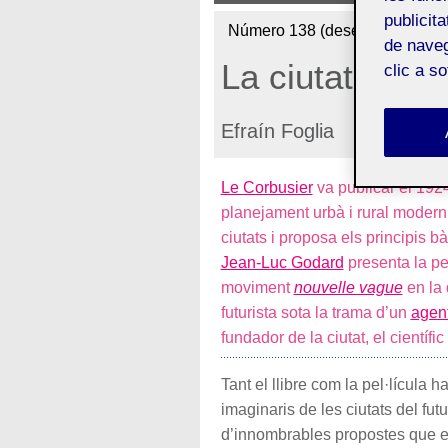
publicit
Número 138 (desembre de 202
de naveg
La ciutat del f
clic a s
Efraín Foglia
Le Corbusier
va publicar el 192
planejament urbà i rural modern. 
ciutats i proposa els principis bà
Jean-Luc Godard
presenta la pel
moviment
nouvelle vague
en la 
futurista sota la trama d’un
agent
fundador de la ciutat, el cientí
Tant el llibre com la pel·lícula ha
imaginaris de les ciutats del fu
d’innombrables propostes que en