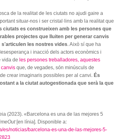
ca de la realitat de les ciutats no ajudi gaire a
rtant situar-nos i ser cristal·lins amb la realitat que
s ciutats es construeixen amb les persones que
rables projectes que lluiten per generar canvis
 s’articulen les nostres vides
. Això sí que ha
a desesperança i inacció dels actors econòmics i
de vida de
les persones treballadores, aquestes
 canvis
que, de vegades, són minúsculs de
de crear imaginaris possibles per al canvi.
És
stant a la ciutat autogestionada que serà la que
a (2023). «Barcelona es una de las mejores 5
imeOut
[en línia]. Disponible a:
a/es/noticias/barcelona-es-una-de-las-mejores-5-
2823