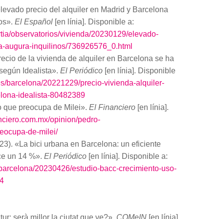
evado precio del alquiler en Madrid y Barcelona
nos».
El Español
[en línia]. Disponible a:
rtia/observatorios/vivienda/20230129/elevado-
na-augura-inquilinos/736926576_0.html
ecio de la vivienda de alquiler en Barcelona se ha
según Idealista».
El Periódico
[en línia]. Disponible
es/barcelona/20221229/precio-vivienda-alquiler-
lona-idealista-80482389
que preocupa de Milei».
El Financiero
[en línia].
anciero.com.mx/opinion/pedro-
eocupa-de-milei/
. «La bici urbana en Barcelona: un eficiente
ece un 14 %».
El Periódico
[en línia]. Disponible a:
/barcelona/20230426/estudio-bacc-crecimiento-uso-
04
tur: serà millor la ciutat que ve?».
COMeIN
[en línia],