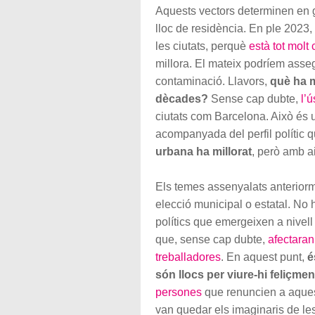
Aquests vectors determinen en gr
lloc de residència. En ple 2023, 
les ciutats, perquè
està tot molt 
millora. El mateix podríem asseg
contaminació. Llavors,
què ha m
dècades?
Sense cap dubte,
l’
ciutats com Barcelona. Això és
acompanyada del perfil polític 
urbana ha millorat
, però amb ai
Els temes assenyalats anteriorm
elecció municipal o estatal. No h
polítics que emergeixen a nivell 
que, sense cap dubte,
afectaran 
treballadores
. En aquest punt,
é
són llocs per viure-hi feliçmen
persones
que renuncien a aques
van quedar els imaginaris de les