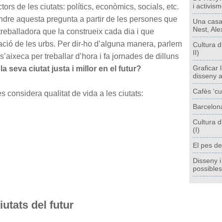
i activis
ors de les ciutats: polítics, econòmics, socials, etc.
ndre aquesta pregunta a partir de les persones que
Una casa,
Nest, Ale
 treballadora que la construeix cada dia i que
ació de les urbs. Per dir-ho d’alguna manera, parlem
Cultura di
II)
s’aixeca per treballar d’hora i fa jornades de dilluns
Graficar 
la seva ciutat justa i millor en el futur?
disseny a
Cafès ‘cuq
 considera qualitat de vida a les ciutats:
Barcelona
Cultura di
(I)
El pes de
Disseny i
possibles
iutats del futur