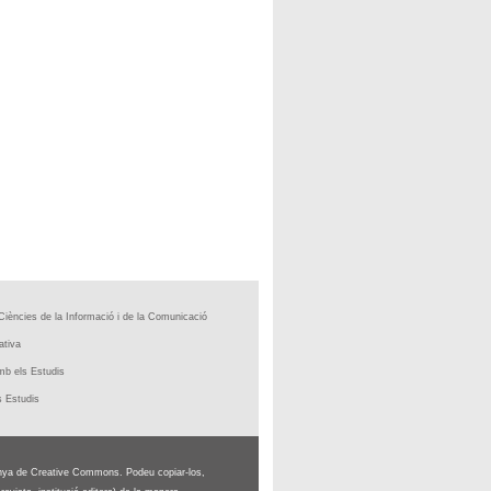
Ciències de la Informació i de la Comunicació
ativa
b els Estudis
 Estudis
ya de Creative Commons. Podeu copiar-los,