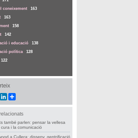
el coneixement
163
t
163
iment
158
t
142
ció i educació
138
ció política
128
122
teix
ebook
Twitter
LinkedIn
Share
 relacionats
ts també parlen: pensar la vellesa
 cura i la comunicació
ood a Cullera: disseny, gentrificació