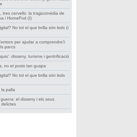
me
 tres cervells: la tragicomèdia de
xa i HomePod (I)
gital? No tot el que brilla són leds (i
l’entorn per ajudar a comprendre’l:
ls parcs
uis’: disseny, turisme i gentrificació
, no et posis tan guapa
gital? No tot el que brilla són leds
 la palla
 guerra: el disseny i els seus
 delictes