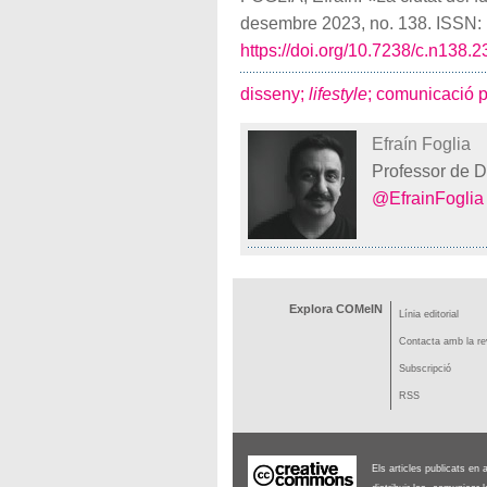
desembre 2023, no. 138. ISSN:
https://doi.org/10.7238/c.n138.
disseny;
lifestyle
;
comunicació po
Efraín Foglia
Professor de 
@EfrainFoglia
Explora COMeIN
Línia editorial
Contacta amb la re
Subscripció
RSS
Els articles publicats en 