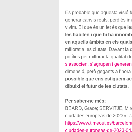
És probable que aquesta visió fos
generar canvis reals, però és impo
vivim. El que és un fet és que
le
les habiten i que hi ha innomb
en aquells àmbits en els quals
millorat a les ciutats. Davant l
polítics per millorar la qualitat 
s’associen, s’agrupen i generen
dimensió, però gegants a l’hora 
possible que ens estiguem aco
dibuixi el futur de les ciutats
.
Per saber-ne més:
BEARD, Grace; SERVITJE, Mirei
ciudades europeas de 2023».
T
https://www.timeout.es/barcelon
ciudades-europeas-de-2023-04