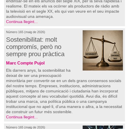
endinsar-se en els anuncis del segle XIX, per la seva rapidesa i
realisme. El mateix els va ocórrer als productors de ràdio amb
la televisió en el segle XX, els qui van veure en el seu impacte
audiovisual una amenaça.
Continua llegint...
Número 165 (maig de 2026)
Sostenibilitat: molt
compromís, però no
sempre prou pràctica
Marc Compte Pujol
Els darrers anys, la sostenibilitat ha
deixat de ser una preocupació
minoritària per convertir-se en un dels grans consensos socials
del nostre temps. Empreses, institucions, administracions
públiques, mitjans de comunicació i ciutadania han incorporat
aquest concepte al seu vocabulari quotidià. Avui dia, és difícil
trobar una marca, una política pública o una campanya
institucional que no apel·li, d’una manera o altra, a la necessitat
de construir un futur més sostenible.
Continua llegint...
Número 165 (maig de 2026)