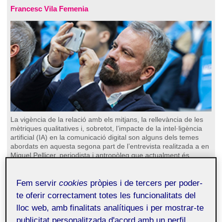
Francesc Vila Femenia
La vigència de la relació amb els mitjans, la rellevància de les
mètriques qualitatives i, sobretot, l’impacte de la intel·ligència
artificial (IA) en la comunicació digital son alguns dels temes
abordats en aquesta segona part de l’entrevista realitzada a en
Miquel Pellicer, periodista i antropòleg que actualment és
director d’Estratègia Digital a l’Àrea de Comunicació de la UOC.
Podeu recuperar la primera part de l’entrevista aquí.
Continua llegint...
Fem servir
cookies
pròpies i de tercers per poder-
te oferir correctament totes les funcionalitats del
Número 165 (maig de 2026)
lloc web, amb finalitats analítiques i per mostrar-te
Desobeir com a responsabilitat: històries
publicitat personalitzada d'acord amb un perfil