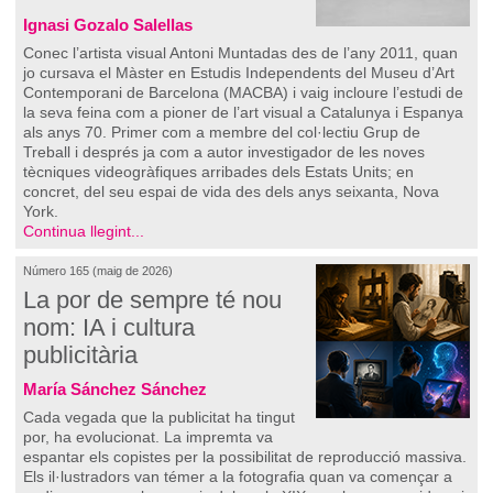
Ignasi Gozalo Salellas
Conec l’artista visual Antoni Muntadas des de l’any 2011, quan
jo cursava el Màster en Estudis Independents del Museu d’Art
Contemporani de Barcelona (MACBA) i vaig incloure l’estudi de
la seva feina com a pioner de l’art visual a Catalunya i Espanya
als anys 70. Primer com a membre del col·lectiu Grup de
Treball i després ja com a autor investigador de les noves
tècniques videogràfiques arribades dels Estats Units; en
concret, del seu espai de vida des dels anys seixanta, Nova
York.
Continua llegint...
Número 165 (maig de 2026)
La por de sempre té nou
nom: IA i cultura
publicitària
María Sánchez Sánchez
Cada vegada que la publicitat ha tingut
por, ha evolucionat. La impremta va
espantar els copistes per la possibilitat de reproducció massiva.
Els il·lustradors van témer a la fotografia quan va començar a