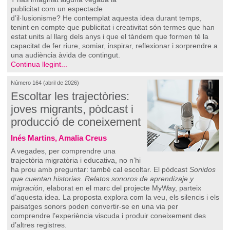
publicitat com un espectacle
d’il·lusionisme? He contemplat aquesta idea durant temps,
tenint en compte que publicitat i creativitat són termes que han
estat units al llarg dels anys i que el tàndem que formen té la
capacitat de fer riure, somiar, inspirar, reflexionar i sorprendre a
una audiència àvida de contingut.
Continua llegint...
Número 164 (abril de 2026)
Escoltar les trajectòries:
joves migrants, pòdcast i
producció de coneixement
Inés Martins, Amalia Creus
A vegades, per comprendre una
trajectòria migratòria i educativa, no n’hi
ha prou amb preguntar: també cal escoltar. El pòdcast
Sonidos
que cuentan historias. Relatos sonoros de aprendizaje y
migración
, elaborat en el marc del projecte MyWay, parteix
d’aquesta idea. La proposta explora com la veu, els silencis i els
paisatges sonors poden convertir-se en una via per
comprendre l’experiència viscuda i produir coneixement des
d’altres registres.