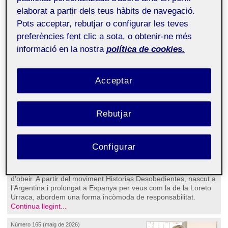
familiars, memòria democràtica i herència
elaborat a partir dels teus hàbits de navegació.
política
Pots acceptar, rebutjar o configurar les teves
Mariana Freijomil
preferències fent clic a sota, o obtenir-ne més
informació en la nostra
política de cookies.
Acceptar
Rebutjar
La memòria del franquisme no es disputa només en lleis, arxius
Configurar
o actes públics. També es juga en les sobretaules familiars, en
els cognoms que pesen, en els silencis que protegeixen els
victimaris i en les històries d’algunes filles i netes que deixen
d’obeir. A partir del moviment Historias Desobedientes, nascut a
l’Argentina i prolongat a Espanya per veus com la de la Loreto
Urraca, abordem una forma incòmoda de responsabilitat.
Continua llegint...
Número 165 (maig de 2026)