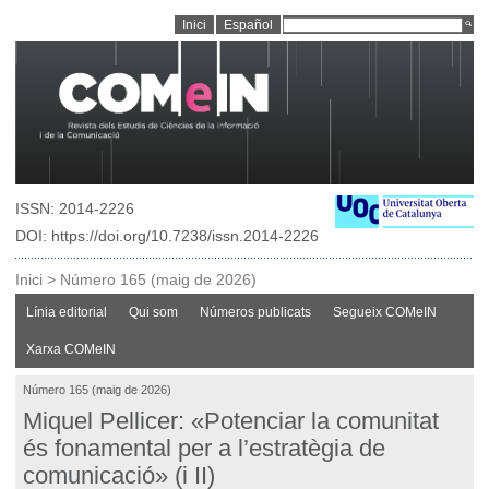
Inici
Español
ISSN: 2014-2226
DOI: https://doi.org/10.7238/issn.2014-2226
Inici
>
Número 165 (maig de 2026)
Línia editorial
Qui som
Números publicats
Segueix COMeIN
Xarxa COMeIN
Número 165 (maig de 2026)
Miquel Pellicer: «Potenciar la comunitat
és fonamental per a l’estratègia de
comunicació» (i II)