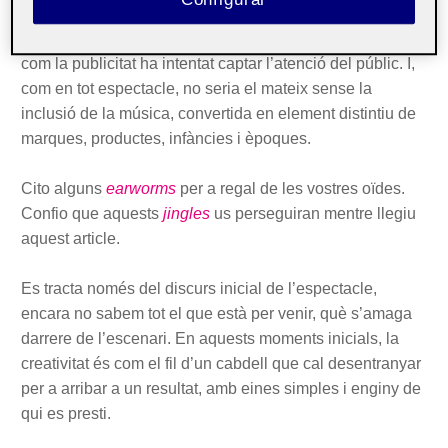
Configurar
Des dels primers anuncis impresos, alguns fins i tot
sense imatges, coreografiant tipografies, podem advertir
com la publicitat ha intentat captar l’atenció del públic. I,
com en tot espectacle, no seria el mateix sense la
inclusió de la música, convertida en element distintiu de
marques, productes, infàncies i èpoques.
Cito alguns
earworms
per a regal de les vostres oïdes.
Confio que aquests
jingles
us perseguiran mentre llegiu
aquest article.
Es tracta només del discurs inicial de l’espectacle,
encara no sabem tot el que està per venir, què s’amaga
darrere de l’escenari. En aquests moments inicials, la
creativitat és com el fil d’un cabdell que cal desentranyar
per a arribar a un resultat, amb eines simples i enginy de
qui es presti.