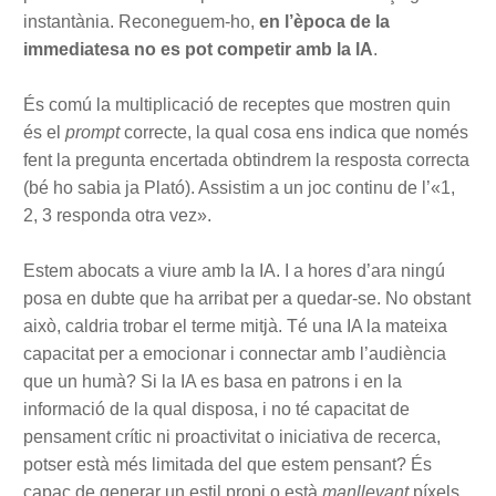
instantània. Reconeguem-ho,
en l’època de la
immediatesa no es pot competir amb la lA
.
És comú la multiplicació de receptes que mostren quin
és el
prompt
correcte, la qual cosa ens indica que només
fent la pregunta encertada obtindrem la resposta correcta
(bé ho sabia ja Plató). Assistim a un joc continu de l’«1,
2, 3 responda otra vez».
Estem abocats a viure amb la IA. I a hores d’ara ningú
posa en dubte que ha arribat per a quedar-se. No obstant
això, caldria trobar el terme mitjà. Té una IA la mateixa
capacitat per a emocionar i connectar amb l’audiència
que un humà? Si la IA es basa en patrons i en la
informació de la qual disposa, i no té capacitat de
pensament crític ni proactivitat o iniciativa de recerca,
potser està més limitada del que estem pensant? És
capaç de generar un estil propi o està
manllevant
píxels