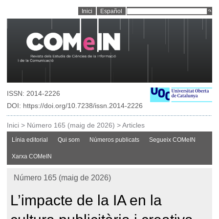
Inici
Español
ISSN: 2014-2226
DOI: https://doi.org/10.7238/issn.2014-2226
Inici
>
Número 165 (maig de 2026)
>
Articles
Línia editorial
Qui som
Números publicats
Segueix COMeIN
Xarxa COMeIN
Número 165 (maig de 2026)
L’impacte de la IA en la