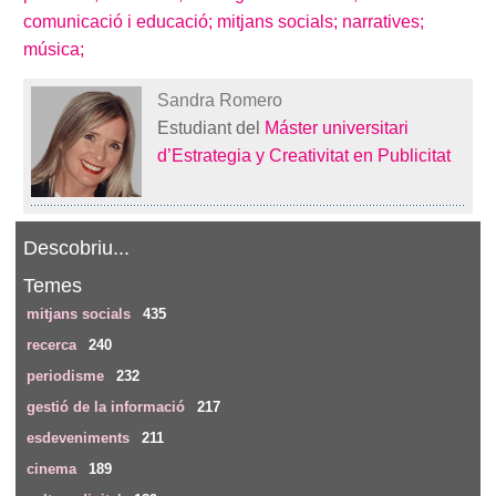
comunicació i educació;
mitjans socials;
narratives;
música;
Sandra Romero
Estudiant del
Máster universitari
d’Estrategia y Creativitat en Publicitat
Descobriu...
Temes
mitjans socials
435
recerca
240
periodisme
232
gestió de la informació
217
esdeveniments
211
cinema
189