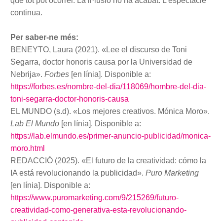
que tot pot ocórrer. La il·lusió no ha acabat. L’espectacle
continua.
Per saber-ne més:
BENEYTO, Laura (2021). «Lee el discurso de Toni
Segarra, doctor honoris causa por la Universidad de
Nebrija».
Forbes
[en línia]. Disponible a:
https://forbes.es/nombre-del-dia/118069/hombre-del-dia-
toni-segarra-doctor-honoris-causa
EL MUNDO (s.d). «Los mejores creativos. Mónica Moro».
Lab El Mundo
[en línia]. Disponible a:
https://lab.elmundo.es/primer-anuncio-publicidad/monica-
moro.html
REDACCIÓ (2025). «El futuro de la creatividad: cómo la
IA está revolucionando la publicidad».
Puro Marketing
[en línia]. Disponible a:
https://www.puromarketing.com/9/215269/futuro-
creatividad-como-generativa-esta-revolucionando-