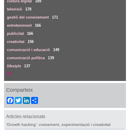
cultura digital
189
televisió
178
gestió del coneixement
171
entreteniment
166
publicitat
166
creativitat
156
comunicació i educació
149
comunicació política
139
lifestyle
137
(+)
Comparteix
Facebook
Twitter
LinkedIn
Share
Articles relacionats
‘Growth hacking’: creixement, experimentació i creativitat