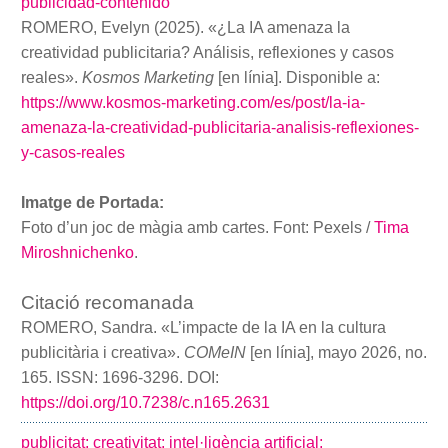
publicidad-contenido
ROMERO, Evelyn (2025). «¿La IA amenaza la
creatividad publicitaria? Análisis, reflexiones y casos
reales».
Kosmos Marketing
[en línia]. Disponible a:
https://www.kosmos-marketing.com/es/post/la-ia-
amenaza-la-creatividad-publicitaria-analisis-reflexiones-
y-casos-reales
Imatge de Portada:
Foto d’un joc de màgia amb cartes. Font: Pexels /
Tima
Miroshnichenko
.
Citació recomanada
ROMERO, Sandra. «L’impacte de la IA en la cultura
publicitària i creativa».
COMeIN
[en línia], mayo 2026, no.
165. ISSN: 1696-3296. DOI:
https://doi.org/10.7238/c.n165.2631
publicitat;
creativitat;
intel·ligència artificial;