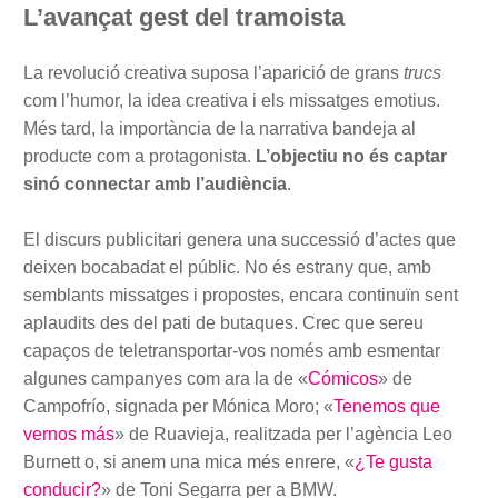
L’avançat gest del tramoista
La revolució creativa suposa l’aparició de grans
trucs
com l’humor, la idea creativa i els missatges emotius.
Més tard, la importància de la narrativa bandeja al
producte com a protagonista.
L’objectiu no és captar
sinó connectar amb l’audiència
.
El discurs publicitari genera una successió d’actes que
deixen bocabadat el públic. No és estrany que, amb
semblants missatges i propostes, encara continuïn sent
aplaudits des del pati de butaques. Crec que sereu
capaços de teletransportar-vos només amb esmentar
algunes campanyes com ara la de «
Cómicos
» de
Campofrío, signada per Mónica Moro; «
Tenemos que
vernos más
» de Ruavieja, realitzada per l’agència Leo
Burnett o, si anem una mica més enrere, «
¿Te gusta
conducir?
» de Toni Segarra per a BMW.