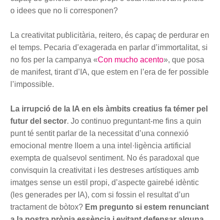
o idees que no li corresponen?
La creativitat publicitària, reitero, és capaç de perdurar en
el temps. Pecaria d’exagerada en parlar d’immortalitat, si
no fos per la campanya «
Con mucho acento
», que posa
de manifest, tirant d’IA, que estem en l’era de fer possible
l’impossible.
La irrupció de la IA en els àmbits creatius fa témer pel
futur del sector
. Jo continuo preguntant-me fins a quin
punt té sentit parlar de la necessitat d’una connexió
emocional mentre lloem a una intel·ligència artificial
exempta de qualsevol sentiment. No és paradoxal que
convisquin la creativitat i les destreses artístiques amb
imatges sense un estil propi, d’aspecte gairebé idèntic
(les generades per IA), com si fossin el resultat d’un
tractament de bòtox?
Em pregunto si estem renunciant
a la nostra pròpia essència i evitant defensar alguna