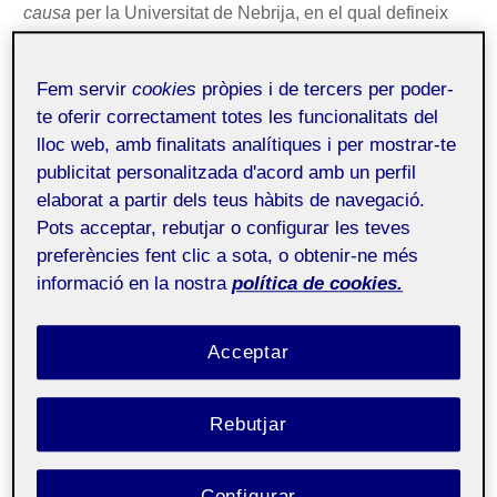
causa
per la Universitat de Nebrija, en el qual defineix
als publicistes com a “parents llunyans del xarlatà de
fira”.
Fem servir
cookies
pròpies i de tercers per poder-
te oferir correctament totes les funcionalitats del
Crec, a més, que el pas del temps em dona la raó, si
lloc web, amb finalitats analítiques i per mostrar-te
tenim en compte que
la creativitat publicitària ha
publicitat personalitzada d'acord amb un perfil
demostrat que té la qualitat de provocar que un
elaborat a partir dels teus hàbits de navegació.
producte desaparegui caient en l’oblit o bé que es
Pots acceptar, rebutjar o configurar les teves
perpetuï en les nostres retines
com a part de
preferències fent clic a sota, o obtenir-ne més
l’imaginari col·lectiu. És qüestió de dir les paraules
informació en la nostra
política de cookies.
màgiques? No, solament de trobar les adequades.
Ladies and gentlemen
, senyors i senyores, acompanyin-
Acceptar
me a recórrer el meravellós món de la creativitat en la
publicitat.
Rebutjar
La subtil màgia de tot començament