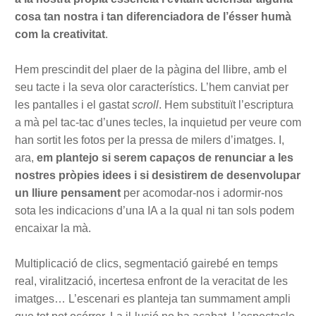
cosa tan nostra i tan diferenciadora de l’ésser humà
com la creativitat
.
Hem prescindit del plaer de la pàgina del llibre, amb el
seu tacte i la seva olor característics. L’hem canviat per
les pantalles i el gastat
scroll
. Hem substituït l’escriptura
a mà pel tac-tac d’unes tecles, la inquietud per veure com
han sortit les fotos per la pressa de milers d’imatges. I,
ara,
em plantejo si serem capaços de renunciar a les
nostres pròpies idees i si desistirem de desenvolupar
un lliure pensament
per acomodar-nos i adormir-nos
sota les indicacions d’una IA a la qual ni tan sols podem
encaixar la mà.
Multiplicació de clics, segmentació gairebé en temps
real, viralització, incertesa enfront de la veracitat de les
imatges… L’escenari es planteja tan summament ampli