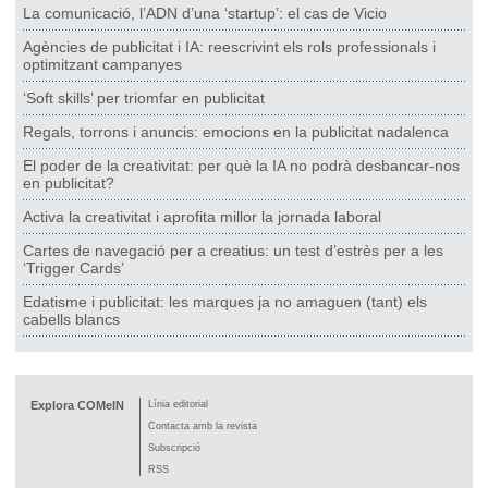
La comunicació, l’ADN d’una ‘startup’: el cas de Vicio
Agències de publicitat i IA: reescrivint els rols professionals i
optimitzant campanyes
‘Soft skills’ per triomfar en publicitat
Regals, torrons i anuncis: emocions en la publicitat nadalenca
El poder de la creativitat: per què la IA no podrà desbancar-nos
en publicitat?
Activa la creativitat i aprofita millor la jornada laboral
Cartes de navegació per a creatius: un test d’estrès per a les
‘Trigger Cards’
Edatisme i publicitat: les marques ja no amaguen (tant) els
cabells blancs
Explora COMeIN
Línia editorial
Contacta amb la revista
Subscripció
RSS