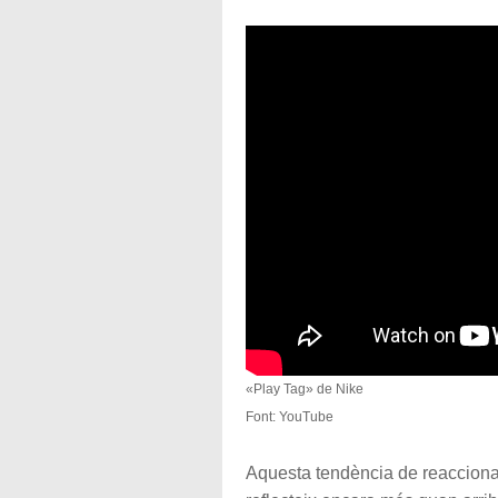
«Play Tag» de Nike
Font: YouTube
Aquesta tendència de reaccionar