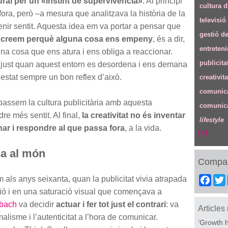
ural per un «instint de supervivència»
. Al principi
cultura d
ra, però –a mesura que analitzava la història de la
televisió
enir sentit. Aquesta idea em va portar a pensar que
gestió d
, creem perquè alguna cosa ens empeny
, és a dir,
entreten
na cosa que ens atura i ens obliga a reaccionar.
publicita
ix just quan aquest entorn es desordena i ens demana
a estat sempre un bon reflex d’això.
creativita
comunica
passem la cultura publicitària amb aquesta
comunica
re més sentit. Al final,
la creativitat no és inventar
lifestyle
nar i respondre al que passa fora
, a la vida.
(+)
na al món
Compar
als anys seixanta, quan la publicitat vivia atrapada
Fac
ió i en una saturació visual que començava a
bach
va decidir
actuar i fer tot just el contrari
: va
Articles
malisme i l’autenticitat a l’hora de comunicar.
‘Growth h