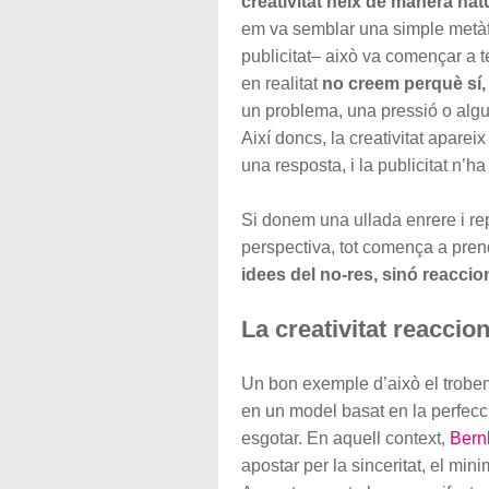
creativitat neix de manera nat
em va semblar una simple metàfo
publicitat– això va començar a t
en realitat
no creem perquè sí
un problema, una pressió o algu
Així doncs, la creativitat apare
una resposta, i la publicitat n’h
Si donem una ullada enrere i re
perspectiva, tot comença a prend
idees del no-res, sinó reaccio
La creativitat reaccio
Un bon exemple d’això el trobem 
en un model basat en la perfecc
esgotar. En aquell context,
Bern
apostar per la sinceritat, el mini