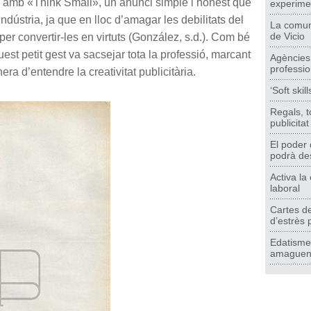
r amb «Think Small», un anunci simple i honest que
experimen
ndústria, ja que en lloc d’amagar les debilitats del
La comuni
de Vicio
per convertir-les en virtuts (González, s.d.). Com bé
est petit gest va sacsejar tota la professió, marcant
Agències d
professio
a d’entendre la creativitat publicitària.
‘Soft skil
Regals, t
publicita
El poder d
podrà des
Activa la 
laboral
Cartes de
d’estrès 
Edatisme 
amaguen (