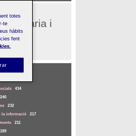
ment totes
blicitària i
r-te
teus hàbits
cies fent
kies.
rar
iu...
ocials
434
240
me
232
 la informació
217
iments
211
189