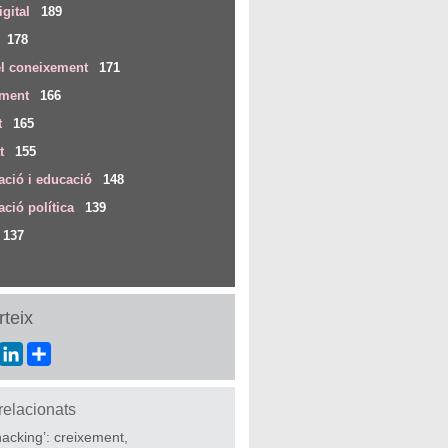
igital
189
178
el coneixement
171
iment
166
t
165
t
155
ció i educació
148
ció política
139
137
teix
ebook
Twitter
LinkedIn
Share
 relacionats
acking’: creixement,