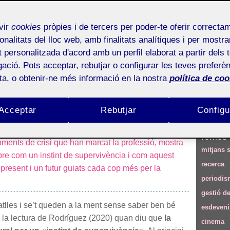
vir
cookies
pròpies i de tercers per poder-te oferir correcta
mode supervivència: cultura pu
onalitats del lloc web, amb finalitats analítiques i per mostra
at personalitzada d'acord amb un perfil elaborat a partir dels 
IA
ació. Pots acceptar, rebutjar o configurar les teves preferèn
ota, o obtenir-ne més informació en la nostra
política de coo
Acceptar
Rebutjar
Configu
om ha canviat la creativitat publicitària des de les
Descobr
’actual irrupció de la intel·ligència artificial (IA). A
Temes
oments de crisi que han marcat la professió, mostra
mitjans s
pre com un instint de supervivència i com aquest
recerca
present i un futur guiats cada cop més per la
periodis
gestió de
atlles i se’t queden a la ment sense saber ben bé
esdeven
 la lectura de Rodríguez (2020) quan diu que
la
cinema