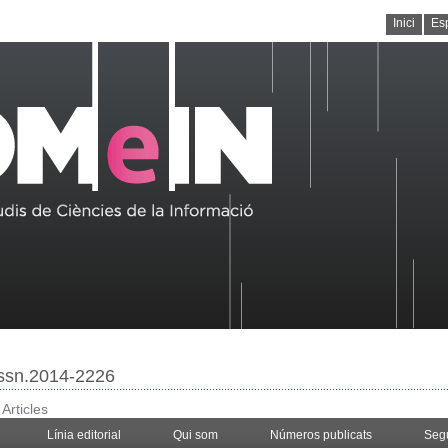
Inici
Es
/issn.2014-2226
>
Articles
Línia editorial
Qui som
Números publicats
Seg