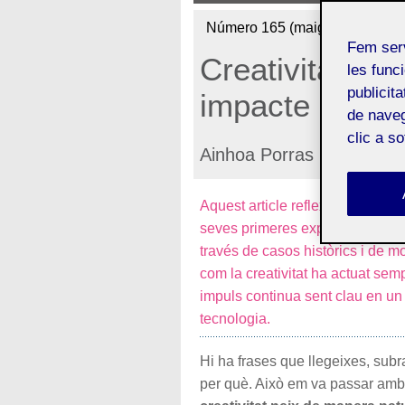
Número 165 (maig de 2026)
Fem ser
Creativitat en 
les funci
publicit
impacte de la 
de naveg
clic a s
Ainhoa Porras
Aquest article reflexiona sobre c
seves primeres expressions fins a l
través de casos històrics i de m
com la creativitat ha actuat sem
impuls continua sent clau en un 
tecnologia.
Hi ha frases que llegeixes, subr
per què. Això em va passar amb