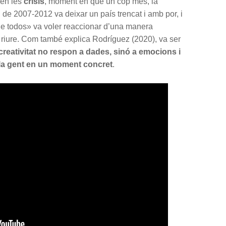
ben les
crisis
, moment en què un cop més, la
si de 2007-2012 va deixar un país trencat i amb por, i
e todos» va voler reaccionar d’una manera
riure. Com també explica Rodríguez (2020), va ser
creativitat no respon a dades, sinó a emocions i
 la gent en un moment concret
.