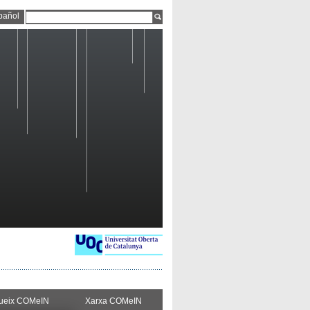
pañol
ueix COMeIN
Xarxa COMeIN