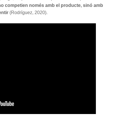
 no competien només amb el producte, sinó amb
ntir
(Rodríguez, 2020).