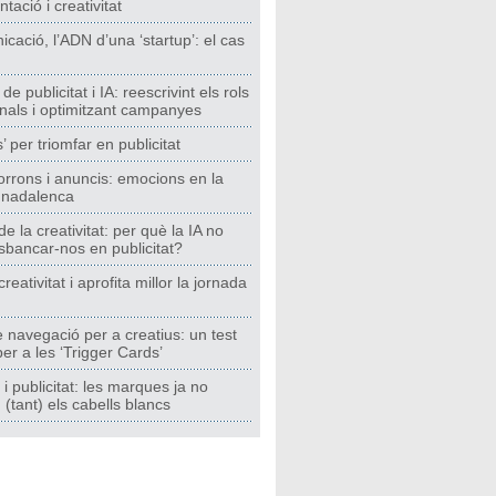
tació i creativitat
cació, l’ADN d’una ‘startup’: el cas
e publicitat i IA: reescrivint els rols
nals i optimitzant campanyes
ls’ per triomfar en publicitat
orrons i anuncis: emocions en la
t nadalenca
e la creativitat: per què la IA no
bancar-nos en publicitat?
creativitat i aprofita millor la jornada
 navegació per a creatius: un test
per a les ‘Trigger Cards’
i publicitat: les marques ja no
tant) els cabells blancs