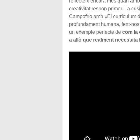
reflecteix encara més quan arri
creativitat respon primer. La cri
Campofrío amb «El currículum d
profundament humana, fent-nos 
un exemple perfecte de
com la 
a allò que realment necessita