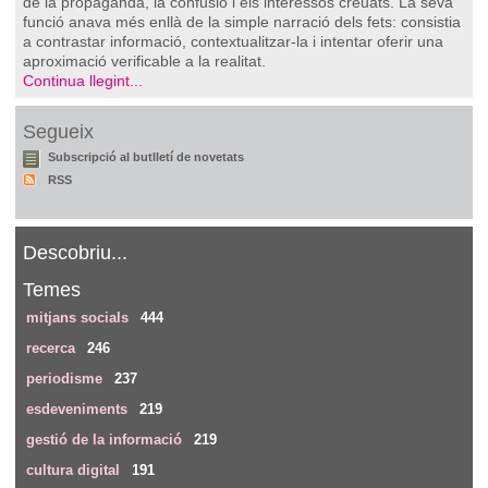
de la propaganda, la confusió i els interessos creuats. La seva
funció anava més enllà de la simple narració dels fets: consistia
a contrastar informació, contextualitzar-la i intentar oferir una
aproximació verificable a la realitat.
Continua llegint...
Segueix
Subscripció al butlletí de novetats
RSS
Descobriu...
Temes
mitjans socials
444
recerca
246
periodisme
237
esdeveniments
219
gestió de la informació
219
cultura digital
191