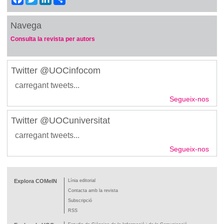
Navega
Consulta la revista per autors
Twitter @UOCinfocom
carregant tweets...
Segueix-nos
Twitter @UOCuniversitat
carregant tweets...
Segueix-nos
Explora COMeIN
Línia editorial
Contacta amb la revista
Subscripció
RSS