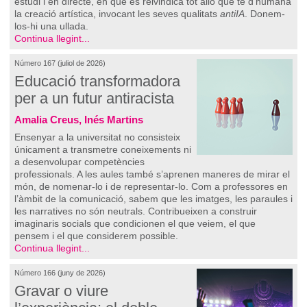
estudi i en directe, en què es reivindica tot allò que té d’humana
la creació artística, invocant les seves qualitats
antiIA
. Donem-
los-hi una ullada.
Continua llegint...
Número 167 (juliol de 2026)
Educació transformadora
per a un futur antiracista
Amalia Creus, Inés Martins
Ensenyar a la universitat no consisteix
únicament a transmetre coneixements ni
a desenvolupar competències
professionals. A les aules també s’aprenen maneres de mirar el
món, de nomenar-lo i de representar-lo. Com a professores en
l’àmbit de la comunicació, sabem que les imatges, les paraules i
les narratives no són neutrals. Contribueixen a construir
imaginaris socials que condicionen el que veiem, el que
pensem i el que considerem possible.
Continua llegint...
Número 166 (juny de 2026)
Gravar o viure