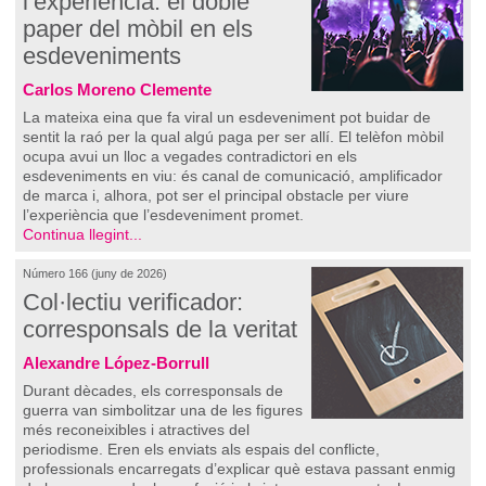
l’experiència: el doble
paper del mòbil en els
esdeveniments
Carlos Moreno Clemente
La mateixa eina que fa viral un esdeveniment pot buidar de
sentit la raó per la qual algú paga per ser allí. El telèfon mòbil
ocupa avui un lloc a vegades contradictori en els
esdeveniments en viu: és canal de comunicació, amplificador
de marca i, alhora, pot ser el principal obstacle per viure
l’experiència que l’esdeveniment promet.
Continua llegint...
Número 166 (juny de 2026)
Col·lectiu verificador:
corresponsals de la veritat
Alexandre López-Borrull
Durant dècades, els corresponsals de
guerra van simbolitzar una de les figures
més reconeixibles i atractives del
periodisme. Eren els enviats als espais del conflicte,
professionals encarregats d’explicar què estava passant enmig