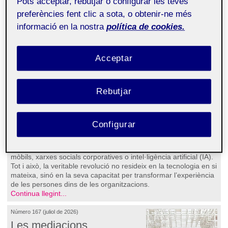
Pots acceptar, rebutjar o configurar les teves
la tecnologia dissenyen experiències
preferències fent clic a sota, o obtenir-ne més
Anna Albert Planell
informació en la nostra
política de cookies.
Acceptar
Rebutjar
Configurar
Durant anys, la transformació digital de les organitzacions s’ha
associat a la incorporació de noves eines: intranets, aplicacions
mòbils, xarxes socials corporatives o intel·ligència artificial (IA).
Tot i això, la veritable revolució no resideix en la tecnologia en si
mateixa, sinó en la seva capacitat per transformar l’experiència
de les persones dins de les organitzacions.
Continua llegint...
Número 167 (juliol de 2026)
Les mediacions