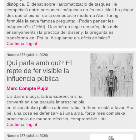
distòpica. El debat sobre l’automatització de tasques i la
competició entre persones i màquines no és nou. Molt ha plogut
des que el pioner de la computació moderna Alan Turing
formulés la seva famosa pregunta: «Poden pensar les
màquines?» (1950). Gairebé un segle després, des dels
ensenyaments i la pràctica del disseny, la pregunta es
transforma en: Pot la IA suplantar els oficis artístics?
Continua llegint...
Número 167 (juliol de 2026)
Qui parla amb qui? El
repte de fer visible la
influència pública
Marc Compte Pujol
Els darrers anys, la
transparència
s’ha
convertit en una paraula imprescindible
en el vocabulari polític i administratiu. Tothom n’està a favor. Ara
bé, una cosa és defensar-la i una altra, força més complexa,
practicar-la de manera efectiva, comprensible i útil.
Continua llegint...
Número 167 (juliol de 2026)