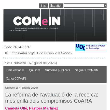
Inici
Español
ISSN: 2014-2226
DOI: https://doi.org/10.7238/issn.2014-2226
Inici
>
Número 167 (juliol de 2026)
Línia editorial
Qui som
Números publicats
Segueix COMeIN
Xarxa COMeIN
Número 167 (juliol de 2026)
La reforma de l’avaluació de la recerca:
més enllà dels compromisos CoARA
Candela Ollé, Pastora Martínez