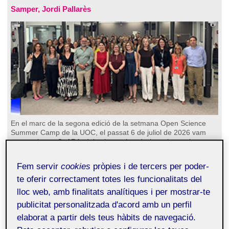
Samper, Jordi Pallarès
En el marc de la segona edició de la setmana Open Science
Summer Camp de la UOC, el passat 6 de juliol de 2026 vam
coorganitzar «CoARA, dels plans a la pràctica», ja que la
reforma de l’avaluació ha deixat de ser un recull de bones
intencions teòriques per convertir-se en un imperatiu operatiu i
Fem servir
cookies
pròpies i de tercers per poder-
estratègic. La jornada va servir com a fòrum de reflexió, i per
presentar-hi plans d’acció, dades de recerca i experiències.
te oferir correctament totes les funcionalitats del
Seguidament us en fem una crònica.
lloc web, amb finalitats analítiques i per mostrar-te
Continua llegint...
publicitat personalitzada d'acord amb un perfil
Número 167 (juliol de 2026)
elaborat a partir dels teus hàbits de navegació.
ComInTech: quan la comunicació interna i