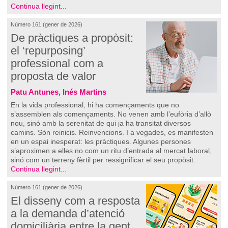
Continua llegint...
Número 161 (gener de 2026)
De pràctiques a propòsit:
el ‘repurposing’
professional com a
proposta de valor
Patu Antunes, Inés Martins
En la vida professional, hi ha començaments que no
s’assemblen als començaments. No venen amb l’eufòria d’allò
nou, sinó amb la serenitat de qui ja ha transitat diversos
camins. Són reinicis. Reinvencions. I a vegades, es manifesten
en un espai inesperat: les pràctiques. Algunes persones
s’aproximen a elles no com un ritu d’entrada al mercat laboral,
sinó com un terreny fèrtil per ressignificar el seu propòsit.
Continua llegint...
Número 161 (gener de 2026)
El disseny com a resposta
a la demanda d’atenció
domiciliària entre la gent