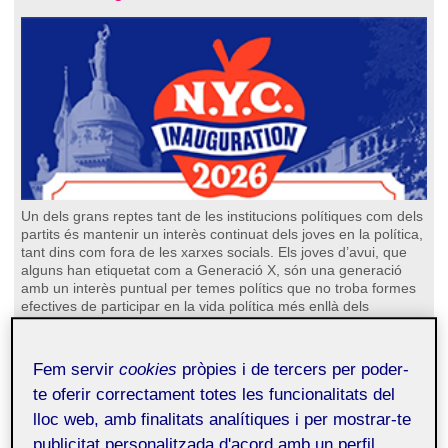
Un dels grans reptes tant de les institucions polítiques com dels
partits és mantenir un interès continuat dels joves en la política,
tant dins com fora de les xarxes socials. Els joves d’avui, que
alguns han etiquetat com a Generació X, són una generació
amb un interès puntual per temes polítics que no troba formes
efectives de participar en la vida política més enllà dels
períodes electorals. A més, malgrat que tenen un baix consum
directe de mitjans d’informació política, estudis recents
demostren que, quan s’exposen a informació política, responen
Fem servir
cookies
pròpies i de tercers per poder-
positivament actuant sobre la informació rebuda.
te oferir correctament totes les funcionalitats del
Continua llegint...
lloc web, amb finalitats analítiques i per mostrar-te
Número 161 (gener de 2026)
publicitat personalitzada d'acord amb un perfil