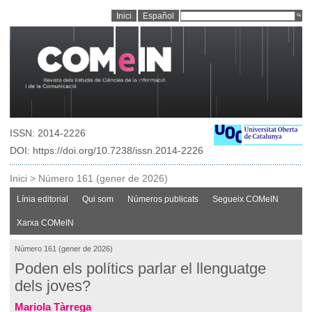
Inici
Español
ISSN: 2014-2226
DOI: https://doi.org/10.7238/issn.2014-2226
Inici
>
Número 161 (gener de 2026)
Línia editorial
Qui som
Números publicats
Segueix COMeIN
Xarxa COMeIN
Número 161 (gener de 2026)
Poden els polítics parlar el llenguatge
dels joves?
Mariola Tàrrega