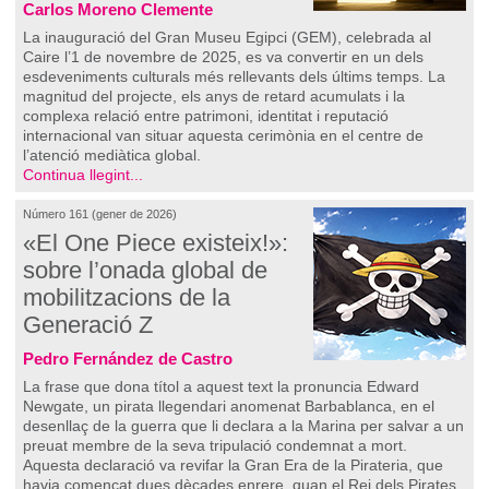
Carlos Moreno Clemente
La inauguració del Gran Museu Egipci (GEM), celebrada al
Caire l’1 de novembre de 2025, es va convertir en un dels
esdeveniments culturals més rellevants dels últims temps. La
magnitud del projecte, els anys de retard acumulats i la
complexa relació entre patrimoni, identitat i reputació
internacional van situar aquesta cerimònia en el centre de
l’atenció mediàtica global.
Continua llegint...
Número 161 (gener de 2026)
«El One Piece existeix!»:
sobre l’onada global de
mobilitzacions de la
Generació Z
Pedro Fernández de Castro
La frase que dona títol a aquest text la pronuncia Edward
Newgate, un pirata llegendari anomenat Barbablanca, en el
desenllaç de la guerra que li declara a la Marina per salvar a un
preuat membre de la seva tripulació condemnat a mort.
Aquesta declaració va revifar la Gran Era de la Pirateria, que
havia començat dues dècades enrere, quan el Rei dels Pirates,