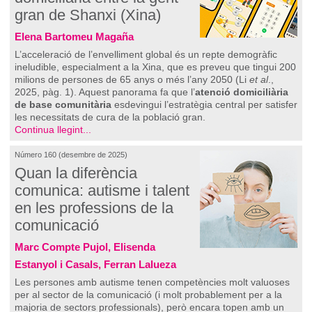
gran de Shanxi (Xina)
Elena Bartomeu Magaña
L’acceleració de l’envelliment global és un repte demogràfic
ineludible, especialment a la Xina, que es preveu que tingui 200
milions de persones de 65 anys o més l’any 2050 (Li
et al
.,
2025, pàg. 1). Aquest panorama fa que l’
atenció domiciliària
de base comunitària
esdevingui l’estratègia central per satisfer
les necessitats de cura de la població gran.
Continua llegint...
Número 160 (desembre de 2025)
Quan la diferència
comunica: autisme i talent
en les professions de la
comunicació
Marc Compte Pujol, Elisenda
Estanyol i Casals, Ferran Lalueza
Les persones amb autisme tenen competències molt valuoses
per al sector de la comunicació (i molt probablement per a la
majoria de sectors professionals), però encara topen amb un