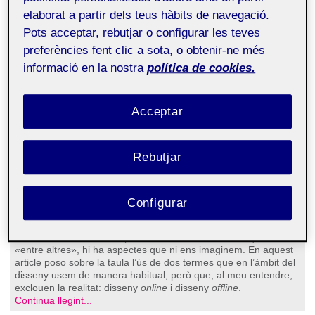
Disseny ‘online’ vs. disseny ‘offline’: la
elaborat a partir dels teus hàbits de navegació.
realitat és dins o fora?
Pots acceptar, rebutjar o configurar les teves
Lluc Massaguer
preferències fent clic a sota, o obtenir-ne més
informació en la nostra
política de cookies.
Acceptar
Rebutjar
Les paraules, i com les usem, tenen més impacte del que de
Configurar
vegades podem imaginar. El llenguatge pot arribar a excloure
part de la població per raons de gènere, raça, llengua, edat,
orientació sexual o discapacitats, entre altres. Dins aquest
«entre altres», hi ha aspectes que ni ens imaginem. En aquest
article poso sobre la taula l’ús de dos termes que en l’àmbit del
disseny usem de manera habitual, però que, al meu entendre,
exclouen la realitat: disseny
online
i disseny
offline
.
Continua llegint...