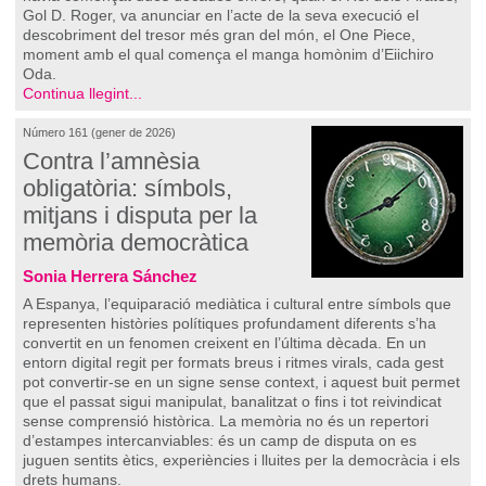
Gol D. Roger, va anunciar en l’acte de la seva execució el
descobriment del tresor més gran del món, el One Piece,
moment amb el qual comença el manga homònim d’Eiichiro
Oda.
Continua llegint...
Número 161 (gener de 2026)
Contra l’amnèsia
obligatòria: símbols,
mitjans i disputa per la
memòria democràtica
Sonia Herrera Sánchez
A Espanya, l’equiparació mediàtica i cultural entre símbols que
representen històries polítiques profundament diferents s’ha
convertit en un fenomen creixent en l’última dècada. En un
entorn digital regit per formats breus i ritmes virals, cada gest
pot convertir-se en un signe sense context, i aquest buit permet
que el passat sigui manipulat, banalitzat o fins i tot reivindicat
sense comprensió històrica. La memòria no és un repertori
d’estampes intercanviables: és un camp de disputa on es
juguen sentits ètics, experiències i lluites per la democràcia i els
drets humans.