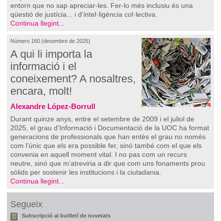
entorn que no sap apreciar-les. Fer-lo més inclusiu és una
qüestió de justícia... i d’intel·ligència col·lectiva.
Continua llegint...
Número 160 (desembre de 2025)
A qui li importa la
informació i el
coneixement? A nosaltres,
encara, molt!
Alexandre López-Borrull
Durant quinze anys, entre el setembre de 2009 i el juliol de
2025, el grau d’Informació i Documentació de la UOC ha format
generacions de professionals que han entès el grau no només
com l’únic que els era possible fer, sinó també com el que els
convenia en aquell moment vital. I no pas com un recurs
neutre, sinó que m’atreviria a dir que com uns fonaments prou
sòlids per sostenir les institucions i la ciutadania.
Continua llegint...
Segueix
Subscripció al butlletí de novetats